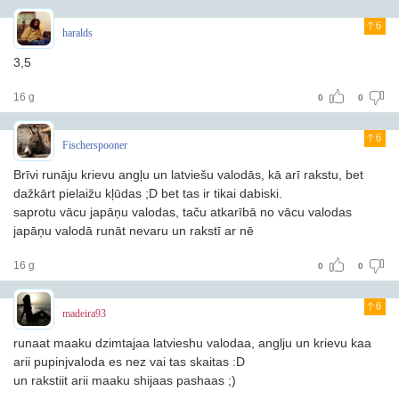
6
haralds
3,5
16 g
0
0
6
Fischerspooner
Brīvi runāju krievu angļu un latviešu valodās, kā arī rakstu, bet
dažkārt pielaižu kļūdas ;D bet tas ir tikai dabiski.
saprotu vācu japāņu valodas, taču atkarībā no vācu valodas
japāņu valodā runāt nevaru un rakstī ar nē
16 g
0
0
6
madeira93
runaat maaku dzimtajaa latvieshu valodaa, anglju un krievu kaa
arii pupinjvaloda es nez vai tas skaitas :D
un rakstiit arii maaku shijaas pashaas ;)