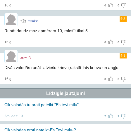
16 g
0
0
8
munkss
Runāt daudz maz apmēram 10, rakstīt tikai 5
16 g
0
0
1
antra13
Divās valodās runāt-latviešu,krievu,rakstīt-latv.krievu un angļu!
16 g
0
0
Līdzīgie jautājumi
Cik valodās tu proti pateikt "Es tevi mīlu"
Atbildes:
13
7
1
Cik valodās proti pateikt-Es Tevi mīlu-?