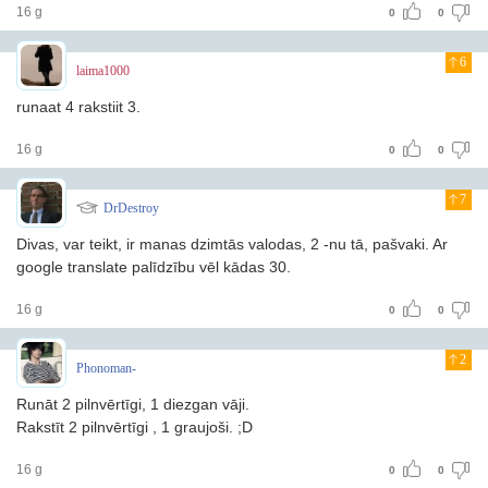
16 g
0
0
6
laima1000
runaat 4 rakstiit 3.
16 g
0
0
7
DrDestroy
Divas, var teikt, ir manas dzimtās valodas, 2 -nu tā, pašvaki. Ar
google translate palīdzību vēl kādas 30.
16 g
0
0
2
Phonoman-
Runāt 2 pilnvērtīgi, 1 diezgan vāji.
Rakstīt 2 pilnvērtīgi , 1 graujoši. ;D
16 g
0
0