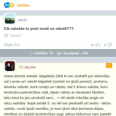
Atbildes
miesa5
Cik valodās tu proti runāt un rakstīt???
Dažādi
Slēgts 16 g
10
0
Atbildes: 19
Skatījumi : 450
7
likky666
mana dzimtā valoda- latgaliešu (itkā to var uzskatīt par atsevišķu
val.) protu arī rakstīt latgaliski (varbūt ne gluži pareizi); protams,
latviešu valoda, kurā runāju un rakstu, tad ir krievu valoda, kuru
iemācījos pašmācības ceļā, tāpēc rakstu ar daudzām kļūdām,
taču kaut ko jau uzrakstīt varu... + vēl skolā mācītās angļu un
vācu valodas. kopā sanāk 5. nu vēl var pieskaitīt arī sesto - latīņu
valodu. runāt īpaši nemāku, jo man jāzin tikai ķermeņa daļas,
slimības un dažādi ārstniecības augi. pilnus teikumus varu pateikt