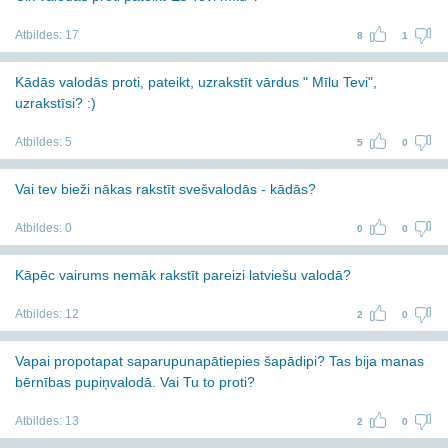
Atbildes:
17
8
1
Kādās valodās proti, pateikt, uzrakstīt vārdus " Mīlu Tevi",
uzrakstīsi? :)
Atbildes:
5
5
0
Vai tev bieži nākas rakstīt svešvalodās - kādās?
Atbildes:
0
0
0
Kāpēc vairums nemāk rakstīt pareizi latviešu valodā?
Atbildes:
12
2
0
Vapai propotapat saparupunapātiepies šapādipi? Tas bija manas
bērnības pupiņvalodā. Vai Tu to proti?
Atbildes:
13
2
0