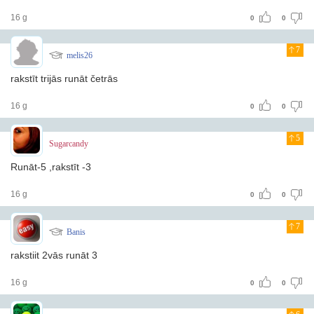
16 g
0
0
7
melis26
rakstīt trijās runāt četrās
16 g
0
0
5
Sugarcandy
Runāt-5 ,rakstīt -3
16 g
0
0
7
Banis
rakstiit 2vās runāt 3
16 g
0
0