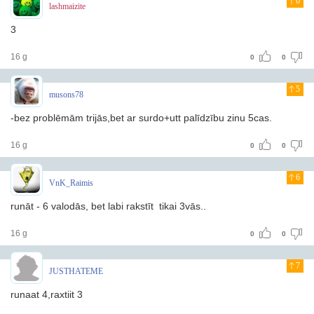
6
lashmaizite
3
16 g
0
0
5
musons78
-bez problēmām trijās,bet ar surdo+utt palīdzību zinu 5cas.
16 g
0
0
6
VnK_Raimis
runāt - 6 valodās, bet labi rakstīt tikai 3vās..
16 g
0
0
7
JUSTHATEME
runaat 4,raxtiit 3