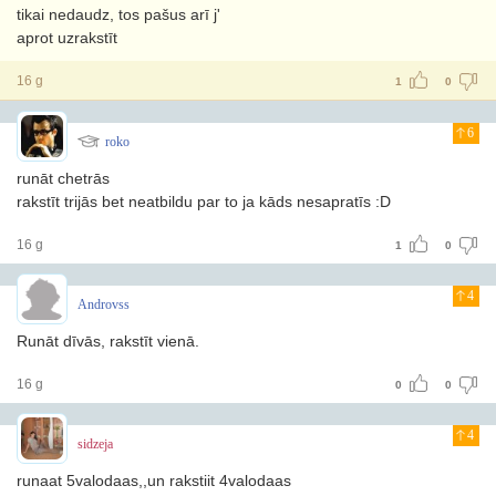
tikai nedaudz, tos pašus arī j'
aprot uzrakstīt
16 g
1
0
6
roko
runāt chetrās
rakstīt trijās bet neatbildu par to ja kāds nesapratīs :D
16 g
1
0
4
Androvss
Runāt dīvās, rakstīt vienā.
16 g
0
0
4
sidzeja
runaat 5valodaas,,un rakstiit 4valodaas