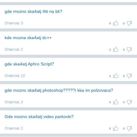
gde mozno ska4atj 4iti na bk?
Ответов:
3
0
0
kde mozna ska4atj dc++
Ответов:
2
2
0
gde ska4atj Aphro Script?
Ответов:
10
4
6
gde mozno ska4atj photoshop?????i kka im polzovaca?
Ответов:
3
0
0
Gde mozno ska4atj video parkovki?
Ответов:
2
0
0