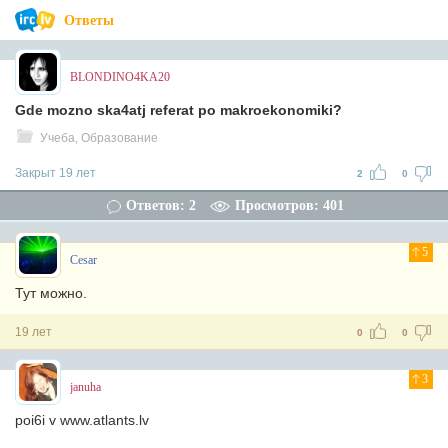
Ответы
BLONDINO4KA20
Gde mozno ska4atj referat po makroekonomiki?
Учеба, Образование
Закрыт 19 лет
2
0
Ответов: 2
Просмотров: 401
5
Cesar
Тут можно.
19 лет
0
0
3
januha
poi6i v www.atlants.lv