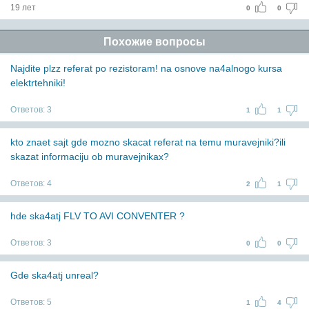
19 лет
0
0
Похожие вопросы
Najdite plzz referat po rezistoram! na osnove na4alnogo kursa
elektrtehniki!
Ответов:
3
1
1
kto znaet sajt gde mozno skacat referat na temu muravejniki?ili
skazat informaciju ob muravejnikax?
Ответов:
4
2
1
hde ska4atj FLV TO AVI CONVENTER ?
Ответов:
3
0
0
Gde ska4atj unreal?
Ответов:
5
1
4