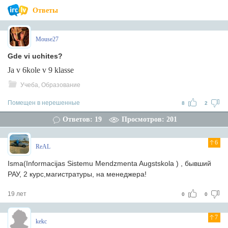
Ответы
Mouse27
Gde vi uchites?
Ja v 6kole v 9 klasse
Учеба, Образование
Помещен в нерешенные
8
2
Ответов: 19
Просмотров: 201
6
ReAL
Isma(Informacijas Sistemu Mendzmenta Augstskola ) , бывший
РАУ, 2 курс,магистратуры, на менеджера!
19 лет
0
0
7
kekc