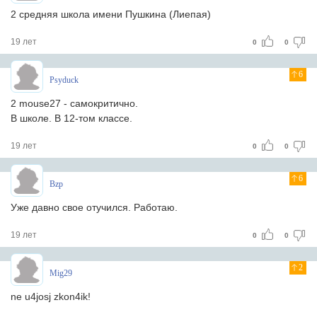
2 средняя школа имени Пушкина (Лиепая)
19 лет
0
0
6
Psyduck
2 mouse27 - самокритично.
В школе. В 12-том классе.
19 лет
0
0
6
Bzp
Уже давно свое отучился. Работаю.
19 лет
0
0
2
Mig29
ne u4josj zkon4ik!