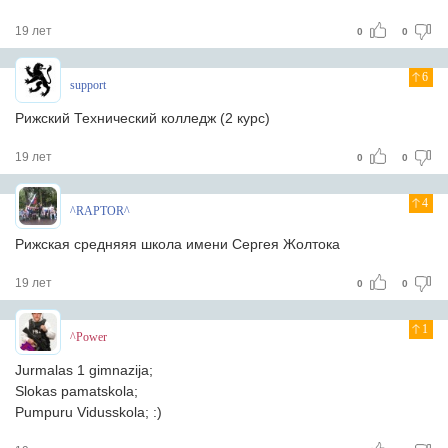
19 лет
0
0
6
support
Рижский Технический колледж (2 курс)
19 лет
0
0
4
^RAPTOR^
Рижская средняяя школа имени Сергея Жолтока
19 лет
0
0
1
^Power
Jurmalas 1 gimnazija;
Slokas pamatskola;
Pumpuru Vidusskola; :)