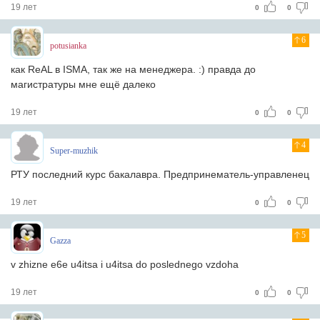
19 лет
0
0
6
potusianka
как ReAL в ISMA, так же на менеджера. :) правда до
магистратуры мне ещё далеко
19 лет
0
0
4
Super-muzhik
РТУ последний курс бакалавра. Предпринематель-управленец
19 лет
0
0
5
Gazza
v zhizne e6e u4itsa i u4itsa do poslednego vzdoha
19 лет
0
0