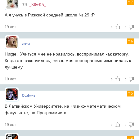
7
_K0wKA_
А я учусь в Рижской средней школе № 29 :Р
19 лет
0
0
6
vacca
Нигде. Учиться мне не нравилось, воспринимал как каторгу.
Когда это закончилось, жизнь моя непоправимо изменилась к
лучшему.
19 лет
0
0
5
Kvakeris
В Латвийском Университете, на Физико-математическом
факультете, на Программиста.
19 лет
0
0