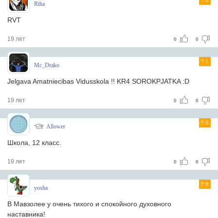
6
Riha
RVT
19 лет
0
0
1
Mc_Drako
Jelgava Amatniecibas Vidusskola !! KR4 SOROKPJATKA :D
19 лет
0
0
6
Allower
Школа, 12 класс.
19 лет
0
0
6
yosha
В Мавзолее у очень тихого и спокойного духовного
наставника!