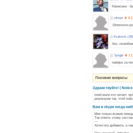
Написано - бу
vitman
6 (
:Dinteresno po
Kvakeris (38
Хех, полюбом
^jungle
1 (
nadejus za nev
Похожие вопросы
Здравствуйте! ( Notice
motd мало кто читает. п
реализуем так, чтоб noti
Вам в skype когда-ниб
Мне только всякие немцы
Так ответь этому систэму,
---
Хотел его добавить, а так