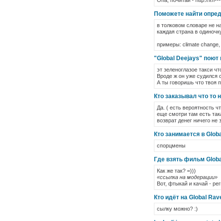
Опа, почитай - http://xn-
Поможете найти опреде
в толковом словаре не н
каждая страна в одиночку
примеры: climate change, i
"Global Deejays" поют
эт зеленоглазое такси чт
Вроде ж он уже судился 
А ты говоришь что твоя пе
Кто заказывал что то 
Да. ( есть вероятность 
еще смотри там есть так
возврат денег ничего не
Кто занимается в Globa
спорцмены
Где взять фильм Globa
Как же так? =)))
«ссылка на модерации»
Вот, фтыкай и качай - ре
Кто идёт на Global Rav
сылку можно? :)