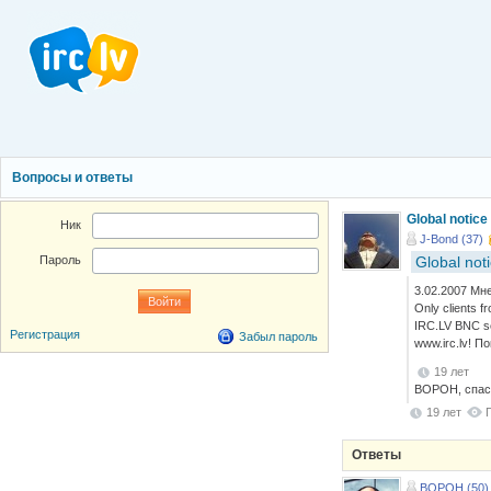
Вопросы и ответы
Global notice
Ник
J-Bond (37)
Global not
Пароль
3.02.2007 Мне
Only clients f
IRC.LV BNC ser
Регистрация
Забыл пароль
www.irc.lv! 
19 лет
ВОРОН, спаси
19 лет
Ответы
BOPOH (50)