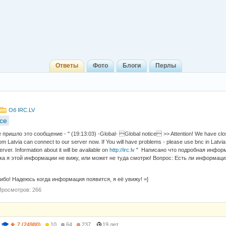
Ответы
Фото
Блоги
Перлы
Об IRC.LV
ice
 пришло это сообщение - " (19:13:03) -Global- Global notice >> Attention! We have close
rom Latvia can connect to our server now. If You will have problems - please use bnc in Latvia. 
ver. Information about it will be available on
http://irc.lv
" Написано что подробная информ
Пока я этой информации не вижу, или может не туда смотрю! Вопрос: Есть ли информаци
бо! Надеюсь когда информация появится, я её увижу! =]
Просмотров: 266
7 (24980)
10
64
237
19 лет