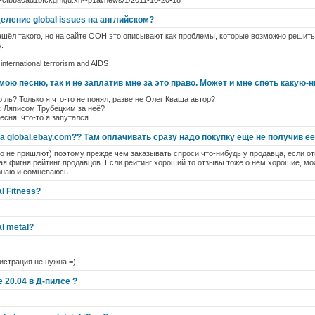
---ctbba0ad1bfckgmgu.xn--p1ai/news/1/2011-10-20-18
ление global issues на английском?
ашёл такого, но на сайте ООН это описывают как проблемы, которые возможно решить
.
nternational terrorism and AIDS
 мою песню, так и не заплатив мне за это право. Может и мне спеть какую
о ль? Только я что-то не понял, разве не Олег Кваша автор?
с Ляписом Трубецким за неё?
сня, что-то я запутался...
на global.ebay.com?? Там оплачивать сразу надо покупку ещё не получив е
что не пришлют) поэтому прежде чем заказывать спроси что-нибудь у продавца, если от
ая фигня рейтинг продавцов. Если рейтинг хороший то отзывы тоже о нем хорошие, м
 знаю и сомневаюсь.
l Fitness?
l metal?
гистрация не нужна =)
e 20.04 в Д-пилсе ?