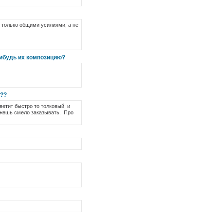
 только общими усилиями, а не
-нибудь их композицию?
ё??
ветит быстро то толковый, и
ожешь смело заказывать. Про