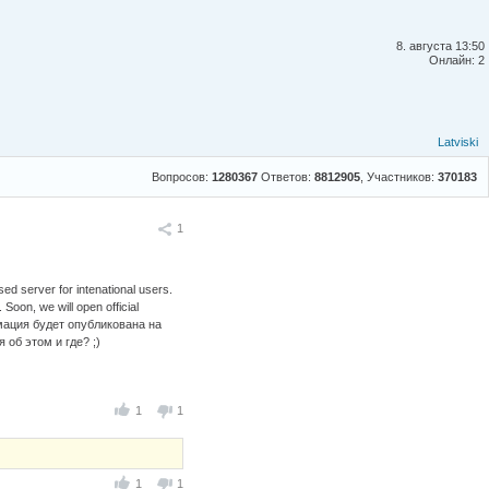
8. августа 13:50
Онлайн: 2
Latviski
Вопросов:
1280367
Ответов:
8812905
, Участников:
370183
Поделиться
1
d server for intenational users.
Soon, we will open official
ация будет опубликована на
я об этом и где? ;)
1
1
1
1