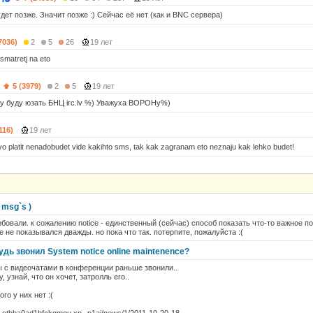
дет позже. Значит позже :) Сейчас её нет (как и BNC сервера)
7036)
2
5
26
19 лет
smatretj na eto
)
5 (3979)
2
5
19 лет
у буду юзать БНЦ irc.lv %) Уважуха ВОРОНу%)
116)
19 лет
o platit nenadobudet vide kakihto sms, tak kak zagranam eto neznaju kak lehko budet!
 msg`s )
робовали. к сожалению notice - единственный (сейчас) способ показать что-то важное 
ce не показывался дважды. но пока что так. потерпите, пожалуйста :(
удь звонил System notice online maintenence?
 с видеочатами в конференции раньше звонили..
 узнай, что он хочет, затролль его..
ого у них нет :(