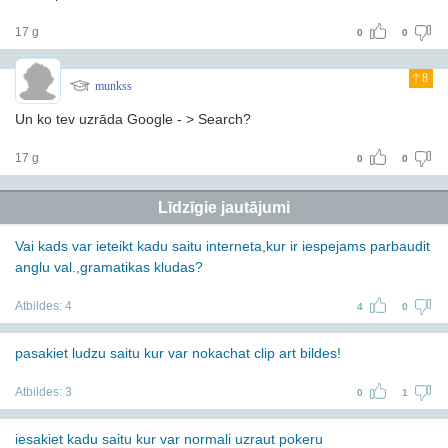
17 g
0
0
8
munkss
Un ko tev uzrāda Google - > Search?
17 g
0
0
Līdzīgie jautājumi
Vai kads var ieteikt kadu saitu interneta,kur ir iespejams parbaudit
anglu val.,gramatikas kludas?
Atbildes:
4
4
0
pasakiet ludzu saitu kur var nokachat clip art bildes!
Atbildes:
3
0
1
iesakiet kadu saitu kur var normali uzraut pokeru