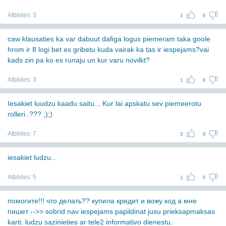
Atbildes:
3
1
0
caw klausaties ka var dabuut dafiga logus piemeram taka goole
hrom ir 8 logi bet es gribetu kuda vairak ka tas ir iespejams?vai
kads zin pa ko es runaju un kur varu novilkt?
Atbildes:
3
1
0
Iesakiet luudzu kaadu saitu... Kur lai apskatu sev piemeerotu
rolleri..??? ;);)
Atbildes:
7
2
0
iesakiet ludzu...
Atbildes:
5
1
0
помогите!!! что делать?? купила кредит и вожу код а мне
пишет -->> sobrid nav iespejams papildinat jusu prieksapmaksas
karti. ludzu sazinieties ar tele2 informativo dienestu.