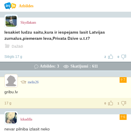
Atbildes
Skydlakam
Iesakiet ludzu saitu,kura ir iespejams lasit Latvijas
zurnalus,piemeram Ieva,Privata Dzive u.t.t?
Dažādi
Slēgts 17 g
2
0
Atbildes: 3
Skatījumi : 611
7
melis26
gribu.lv
17 g
0
1
6
kikadilla
nevar pilniba izlasit neko