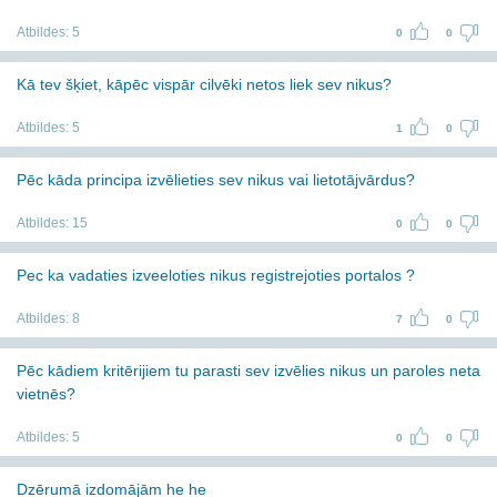
Atbildes:
5
0
0
Kā tev šķiet, kāpēc vispār cilvēki netos liek sev nikus?
Atbildes:
5
1
0
Pēc kāda principa izvēlieties sev nikus vai lietotājvārdus?
Atbildes:
15
0
0
Pec ka vadaties izveeloties nikus registrejoties portalos ?
Atbildes:
8
7
0
Pēc kādiem kritērijiem tu parasti sev izvēlies nikus un paroles neta
vietnēs?
Atbildes:
5
0
0
Dzērumā izdomājām he he