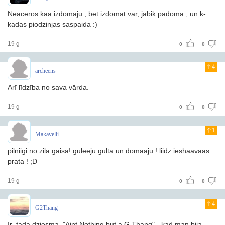
Neaceros kaa izdomaju , bet izdomat var, jabik padoma , un k-
kadas piodzinjas saspaida :)
19 g
0
0
4
archeens
Arī līdzība no sava vārda.
19 g
0
0
1
Makavelli
pilniigi no zila gaisa! guleeju gulta un domaaju ! liidz ieshaavaas
prata ! ;D
19 g
0
0
4
G2Thang
Ir tada dziesma "Aint Nothing but a G Thang" - kad man bija