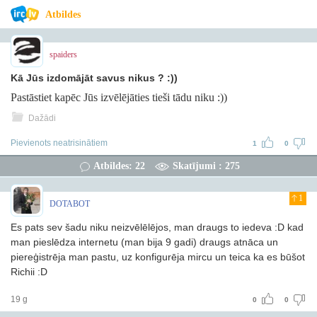
Atbildes
spaiders
Kā Jūs izdomājāt savus nikus ? :))
Pastāstiet kapēc Jūs izvēlējāties tieši tādu niku :))
Dažādi
Pievienots neatrisinātiem
1
0
Atbildes: 22
Skatījumi : 275
1
DOTABOT
Es pats sev šadu niku neizvēlēlējos, man draugs to iedeva :D kad
man pieslēdza internetu (man bija 9 gadi) draugs atnāca un
piereģistrēja man pastu, uz konfigurēja mircu un teica ka es būšot
Richii :D
19 g
0
0