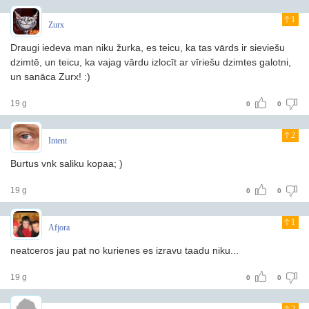
1
Zurx
Draugi iedeva man niku žurka, es teicu, ka tas vārds ir sieviešu
dzimtē, un teicu, ka vajag vārdu izlocīt ar vīriešu dzimtes galotni,
un sanāca Zurx! :)
19 g
0
0
2
Intent
Burtus vnk saliku kopaa; )
19 g
0
0
1
Afjora
neatceros jau pat no kurienes es izravu taadu niku...
19 g
0
0