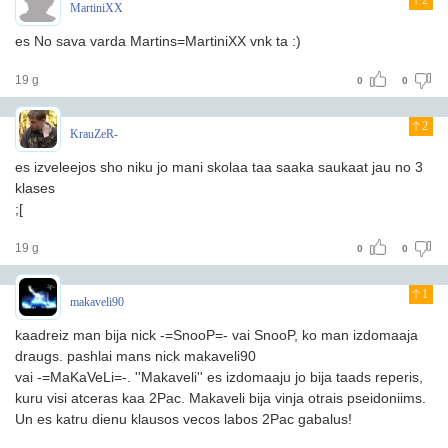
2
MartiniXX
es No sava varda Martins=MartiniXX vnk ta :)
19 g
0
0
2
KrauZeR-
es izveleejos sho niku jo mani skolaa taa saaka saukaat jau no 3
klases
;[
19 g
0
0
1
makaveli90
kaadreiz man bija nick -=SnooP=- vai SnooP, ko man izdomaaja
draugs. pashlai mans nick makaveli90
vai -=MaKaVeLi=-. ''Makaveli'' es izdomaaju jo bija taads reperis,
kuru visi atceras kaa 2Pac. Makaveli bija vinja otrais pseidoniims.
Un es katru dienu klausos vecos labos 2Pac gabalus!