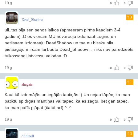
19 g
0
0
3
Dead_Shadow
uii..tas bija sen senos laikos (apmeeram pirms kaadiem 3-4
gadiem) :D es vienam MU nevareeju izdomaat Loginu un
netiisaam izdomaaju DeadShadow un taa nu bissku niku
pielaagoju mircam lai buutu Dead_Shadow .. niks nav paredzeets
tulkossanai latviessu valodaa :D
19 g
0
0
1
zhagata
Kaut kā izdomājās un iegājās tautiņās :) Un nejau tāpēc, ka man
patiktu spīdīgas mantiņas vai tāpēc, ka es zagtu, bet gan tāpēc,
ka man patīk pļāpat (čatot arī) ^_^
19 g
0
0
3
^SnipeR