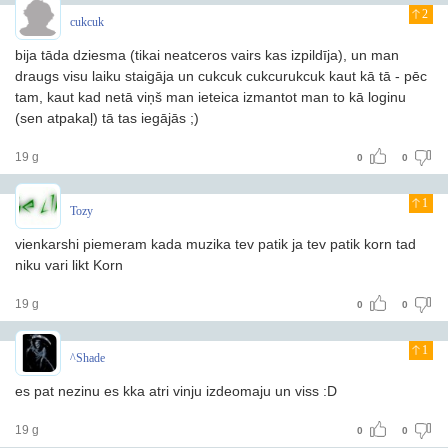
2
cukcuk
bija tāda dziesma (tikai neatceros vairs kas izpildīja), un man
draugs visu laiku staigāja un cukcuk cukcurukcuk kaut kā tā - pēc
tam, kaut kad netā viņš man ieteica izmantot man to kā loginu
(sen atpakaļ) tā tas iegājās ;)
19 g
0
0
1
Tozy
vienkarshi piemeram kada muzika tev patik ja tev patik korn tad
niku vari likt Korn
19 g
0
0
1
^Shade
es pat nezinu es kka atri vinju izdeomaju un viss :D
19 g
0
0