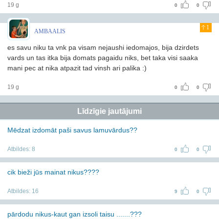
19 g
0
0
1
AMBAALIS
es savu niku ta vnk pa visam nejaushi iedomajos, bija dzirdets
vards un tas itka bija domats pagaidu niks, bet taka visi saaka
mani pec at nika atpazit tad vinsh ari palika :)
19 g
0
0
Līdzīgie jautājumi
Mēdzat izdomāt paši savus lamuvārdus??
Atbildes:
8
0
0
cik bieži jūs mainat nikus????
Atbildes:
16
9
0
pārdodu nikus-kaut gan izsoli taisu .......???