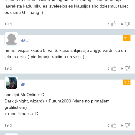
jaaraksta kadu niku es izveleejos es klausijos sho dziesmu, tapec
es esmu G-Thang :)
19 g
0
0
1
dArT`
hmm.. vispar kkada 5. vai 6. klase shkjirstiiju anglju vardniicu un
iekrita aciis :) piedomaju raxtimu un viss :)
19 g
0
0
2
dF
spelejot MuOnline :D
Dark (knight, wizard) + Futura2000 (viens no pirmajiem
grafitistiem)
+ modifikaacija :D
19 g
0
0