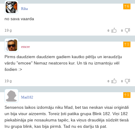
6
Riha
no sava vaarda
19 g
0
0
1
emcee
Pirms daudziem daudziem gadiem kautko pētīju un ieraudzīju
vārdu "emcee" Nemaz neatceros kur. Un tā nu izmantoju vēl
šodien :>
19 g
0
0
1
Mad182
Sensenos laikos izdomāju niku Mad, bet tas neskan visai origināli
un bija visur aizņemts. Toreiz ļoti patika grupa Blink 182. Viņi 182
piekabināja pie nosaukuma tapēc, ka viņus draudēja sūdzēt tiesā
īru grupa blink, kas bija pirmā. Tad nu es darīju tā pat.