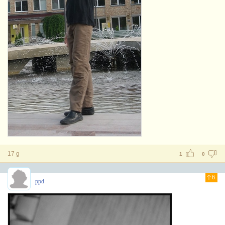
17 g
1
0
6
ppd