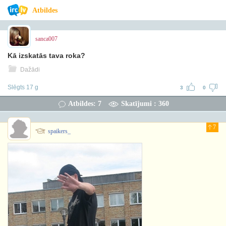
Atbildes
sanca007
Kā izskatās tava roka?
Dažādi
Slēgts 17 g
3
0
Atbildes: 7
Skatījumi : 360
7
spaikers_