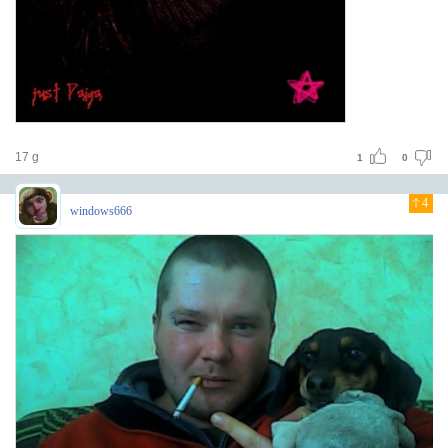
17 g
1
0
4
windows666