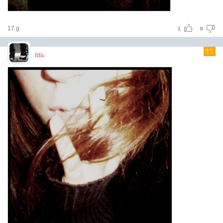
17 g
1
0
5
fifii-