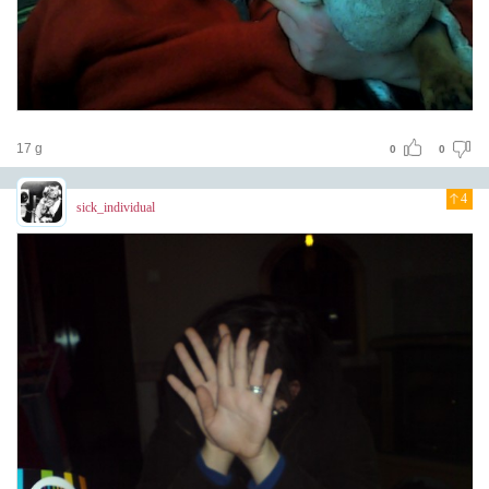
17 g
0
0
4
sick_individual