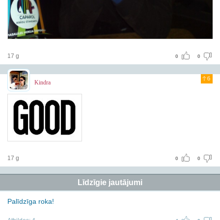
17 g
0
0
6
Kindra
17 g
0
0
Līdzīgie jautājumi
Palīdzīga roka!