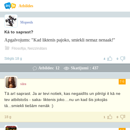
Atbildes
Mopeeds
Kā to saprast?
Apgalvojums: "Kad liktenis pajoko, smiekli nemaz nenaak!"
Filosofija, Neizzinātais
Slēgts 18 g
4
0
Atbildes: 12
Skatījumi : 437
6
siira
Tā arī saprast. Ja ar tevi notiek, kas negaidīts un pilnīgi it kā ne
tev atbilstošs - saka- liktenis joko....nu un kad šis jokojās
tā...smiekli tiešām nenāk :)
18 g
1
0