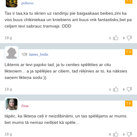
5
psihssss
Tas ir taa,ka tu skrien uz randinju pie baigaakaas beibes,zini ka
viss buus chikiniekaa un kniebiens arii buus vnk fantastisks,bet pa
celjam tevi sabrauc tramvajs :DDD
18 g
1
0
6
laimes_bridis
Liktenis ar tevi pajoko tad, ja tu centies spēlēties ar citu
likteņiem... a ja spēlējies ar citiem, tad rēķinies ar to, ka nāksies
saņem likteņa sodu:))
18 g
1
0
6
fixaa
tāpēc, ka likteņa ceļi ir neizdibināmi, un tas spēlējams ar mums.
bet mums tā nemaz nešķiet kā spēle...
18 g
0
0