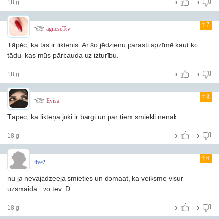
18 g
0
0
7
agneseTev
Tāpēc, ka tas ir liktenis. Ar šo jēdzienu parasti apzīmē kaut ko
tādu, kas mūs pārbauda uz izturību.
18 g
0
0
8
Evisa
Tāpēc, ka likteņa joki ir bargi un par tiem smiekli nenāk.
18 g
0
0
6
iive2
nu ja nevajadzeeja smieties un domaat, ka veiksme visur
uzsmaida.. vo tev :D
18 g
0
0