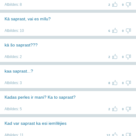
Atbildes:
8
2
0
Kā saprast, vai es mīlu?
Atbildes:
10
6
0
kā šo saprast???
Atbildes:
2
2
0
kaa saprast...?
Atbildes:
3
8
0
Kadas perles ir mani? Ka to saprast?
Atbildes:
5
2
0
Kad var saprast ka esi iemīlējies
Atbildes:
11
12
0