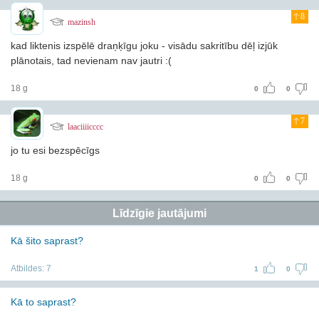
8
mazinsh
kad liktenis izspēlē draņķīgu joku - visādu sakritību dēļ izjūk
plānotais, tad nevienam nav jautri :(
18 g
0
0
7
laaciiiicccc
jo tu esi bezspēcīgs
18 g
0
0
Līdzīgie jautājumi
Kā šito saprast?
Atbildes:
7
1
0
Kā to saprast?