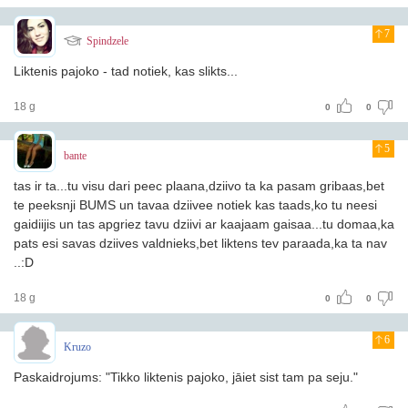
7
Spindzele
Liktenis pajoko - tad notiek, kas slikts...
18 g
0
0
5
bante
tas ir ta...tu visu dari peec plaana,dziivo ta ka pasam gribaas,bet
te peeksnji BUMS un tavaa dziivee notiek kas taads,ko tu neesi
gaidiijis un tas apgriez tavu dziivi ar kaajaam gaisaa...tu domaa,ka
pats esi savas dziives valdnieks,bet liktens tev paraada,ka ta nav
..:D
18 g
0
0
6
Kruzo
Paskaidrojums: "Tikko liktenis pajoko, jāiet sist tam pa seju."