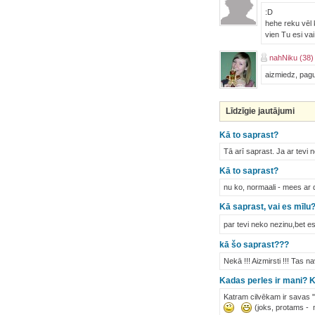
:D
hehe reku vēl k
vien Tu esi va
nahNiku (38)
aizmiedz, pagu
Līdzīgie jautājumi
Kā to saprast?
Tā arī saprast. Ja ar tevi n
Kā to saprast?
nu ko, normaali - mees ar
Kā saprast, vai es mīlu
par tevi neko nezinu,bet e
kā šo saprast???
Nekā !!! Aizmirsti !!! Tas nav
Kadas perles ir mani? K
Katram cilvēkam ir savas "
(joks, protams - n