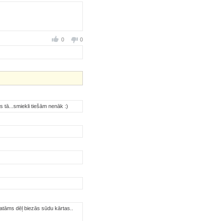
0
0
ās tā...smiekli tiešām nenāk :)
katāms dēļ biezās sūdu kārtas..