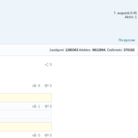
7. augustā 6:45
Aktīvi: 1
По-русски
Jautājumi:
1280363
Atbildes:
8812894
, Dalībnieki:
370182
Ieteikt
0
8
0
1
0
0
0