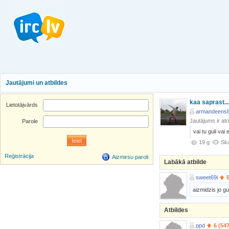
Jautājumi un atbildes
kaa saprast..
Lietotājvārds
armandeens8
Jautājums ir atr
Parole
vai tu guli vai
19 g
Ska
Reģistrācija
Aizmirsu paroli
Labākā atbilde
sweet69i
aizmidzis jo gul
Atbildes
ppd
6 (54