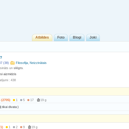
Atbildes
Foto
Blogi
Joki
.?
7 (38)
Filosofija, Neizzinātais
isināts un
slēgts
.
 esi aizmidzis
tījumi : 438
5 (2705)
1
5
17
19 g
j tikai divata:)
71)
1
2
9
19 g