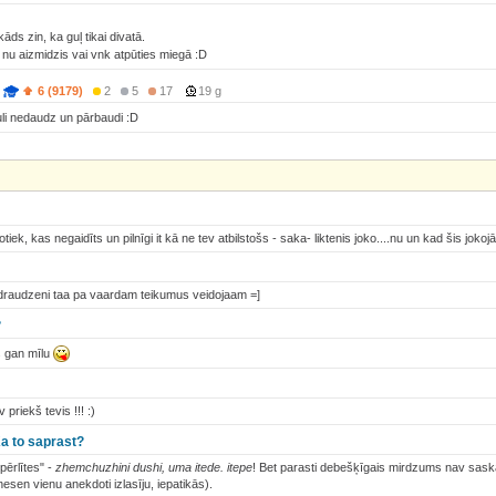
āds zin, ka guļ tikai divatā.
i nu aizmidzis vai vnk atpūties miegā :D
6 (9179)
2
5
17
19 g
li nedaudz un pārbaudi :D
otiek, kas negaidīts un pilnīgi it kā ne tev atbilstošs - saka- liktenis joko....nu un kad šis jokoj
 draudzeni taa pa vaardam teikumus veidojaam =]
?
s gan mīlu
 priekš tevis !!! :)
a to saprast?
pērlītes" -
zhemchuzhini dushi, uma itede. itepe
! Bet parasti debešķīgais mirdzums nav sas
esen vienu anekdoti izlasīju, iepatikās).