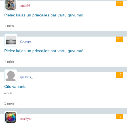
4
smile93
Pielec kājās un priecājies par vārtu guvumu!
1 mēn
6
Zooropa
Pielec kājās un priecājies par vārtu guvumu!
1 mēn
7
spaikers_
Cits variants
alus
1 mēn
3
rose4you