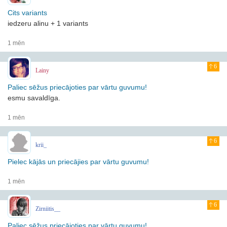
Cits variants
iedzeru alinu + 1 variants
1 mēn
6
Lainy
Paliec sēžus priecājoties par vārtu guvumu!
esmu savaldīga.
1 mēn
6
krii_
Pielec kājās un priecājies par vārtu guvumu!
1 mēn
6
Zirniitis__
Paliec sēžus priecājoties par vārtu guvumu!