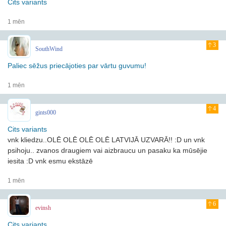
Cits variants
1 mēn
3
SouthWind
Paliec sēžus priecājoties par vārtu guvumu!
1 mēn
4
gints000
Cits variants
vnk kliedzu..OLĒ OLĒ OLĒ OLĒ LATVIJĀ UZVARĀ!! :D un vnk
psihoju.. zvanos draugiem vai aizbraucu un pasaku ka mūsējie
iesita :D vnk esmu ekstāzē
1 mēn
6
evinsh
Cits variants