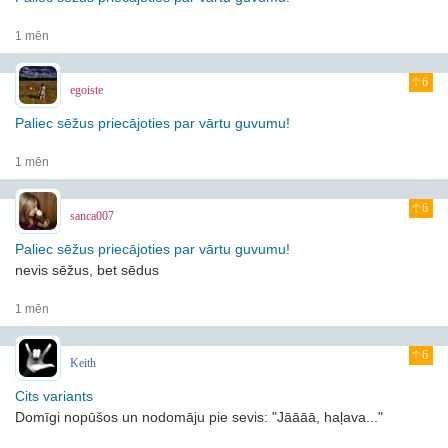
1 mēn
6
egoiste
Paliec sēžus priecājoties par vārtu guvumu!
1 mēn
6
sanca007
Paliec sēžus priecājoties par vārtu guvumu!
nevis sēžus, bet sēdus
1 mēn
6
Keith
Cits variants
Domīgi nopūšos un nodomāju pie sevis: "Jāāāā, haļava..."