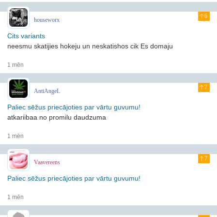
6
houseworx
Cits variants
neesmu skatijies hokeju un neskatishos cik Es domaju
1 mēn
7
AntiAngeL
Paliec sēžus priecājoties par vārtu guvumu!
atkariibaa no promilu daudzuma
1 mēn
7
Vaavereens
Paliec sēžus priecājoties par vārtu guvumu!
1 mēn