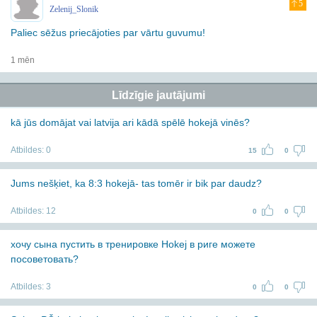
5
Zelenij_Slonik
Paliec sēžus priecājoties par vārtu guvumu!
1 mēn
Līdzīgie jautājumi
kā jūs domājat vai latvija ari kādā spēlē hokejā vinēs?
Atbildes:
0
15
0
Jums nešķiet, ka 8:3 hokejā- tas tomēr ir bik par daudz?
Atbildes:
12
0
0
хочу сына пустить в тренировке Hokej в риге можете
посоветовать?
Atbildes:
3
0
0