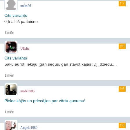
7
melis26
Cits variants
0,5 alinš pa taisno
1 mēn
6
Ulisita
Cits variants
Sāku aurot, lēkāju [gan sēdus, gan stāvot kājās :D], dziedu....
1 mēn
6
madeira93
Pielec kājās un priecājies par vārtu guvumu!
1 mēn
6
Angelo1989