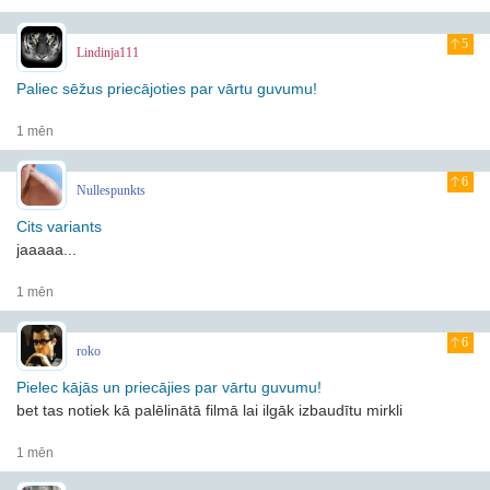
5
Lindinja111
Paliec sēžus priecājoties par vārtu guvumu!
1 mēn
6
Nullespunkts
Cits variants
jaaaaa...
1 mēn
6
roko
Pielec kājās un priecājies par vārtu guvumu!
bet tas notiek kā palēlinātā filmā
lai ilgāk izbaudītu mirkli
1 mēn