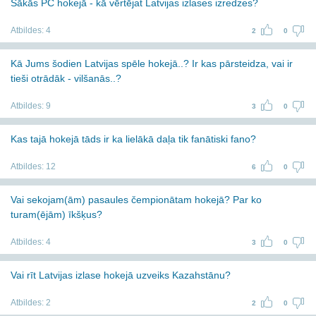
Sākās PČ hokejā - kā vērtējat Latvijas izlases izredzes?
Atbildes:
4
2
0
Kā Jums šodien Latvijas spēle hokejā..? Ir kas pārsteidza, vai ir
tieši otrādāk - vilšanās..?
Atbildes:
9
3
0
Kas tajā hokejā tāds ir ka lielākā daļa tik fanātiski fano?
Atbildes:
12
6
0
Vai sekojam(ām) pasaules čempionātam hokejā? Par ko
turam(ējām) īkšķus?
Atbildes:
4
3
0
Vai rīt Latvijas izlase hokejā uzveiks Kazahstānu?
Atbildes:
2
2
0