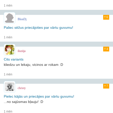
1 mēn
6
BlonDj
Paliec sēžus priecājoties par vārtu guvumu!
1 mēn
4
iluziija
Cits variants
kliedzu un lekaju, vicinos ar rokam :D
1 mēn
7
christy
Pielec kājās un priecājies par vārtu guvumu!
...no sajūsmas bļauju! :D
1 mēn