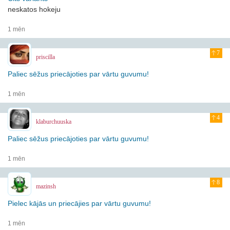
neskatos hokeju
1 mēn
7
priscilla
Paliec sēžus priecājoties par vārtu guvumu!
1 mēn
4
klaburchuuska
Paliec sēžus priecājoties par vārtu guvumu!
1 mēn
8
mazinsh
Pielec kājās un priecājies par vārtu guvumu!
1 mēn