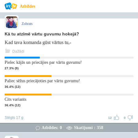
Atbildes
Zobrats
Kā tu atzīmē vārtu guvumu hokejā?
Kad tava komanda gūst vārtus tu,-
Dažādi
Pielec kājās un priecājies par vārtu guvumu!
27.3% (9)
Paliec sēžus priecājoties par vārtu guvumu!
36.4% (12)
Cits variants
36.4% (12)
Slēgts 17 g
12
0
Atbildes: 0
Skatījumi : 358