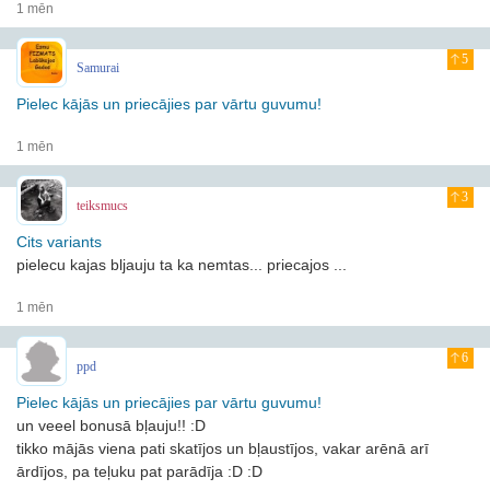
1 mēn
5
Samurai
Pielec kājās un priecājies par vārtu guvumu!
1 mēn
3
teiksmucs
Cits variants
pielecu kajas bljauju ta ka nemtas... priecajos ...
1 mēn
6
ppd
Pielec kājās un priecājies par vārtu guvumu!
un veeel bonusā bļauju!! :D
tikko mājās viena pati skatījos un bļaustījos, vakar arēnā arī
ārdījos, pa teļuku pat parādīja :D :D