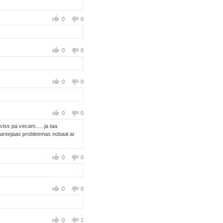
0
0
0
0
0
0
0
0
iss pa vecam......ja taa
.paareejaas probleemas nobaal ar
0
0
0
0
0
1