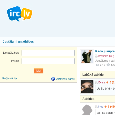
Jautājumi un atbildes
Kāda jūsuprāt
Lietotājvārds
kretinka (36)
Jautājums ir atr
Parole
17 g
Ska
Labākā atbilde
Reģistrācija
Aizmirsu paroli
Evisa
8 (
Uz šo brīdi - 
Atbildes
incz
5 (41
tas, ka valsti