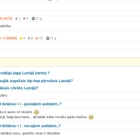
4 (1071)
1
8
17 g
eddrība
7 (46902)
4
8
78
17 g
vidējai algai Latvijā (netto) ?
raujāk augošais hip-hop pārstāvis Latvijā?
ākais cilvēks Latvijā?
ulārs.
ielākos + / - jaunajiem autiņiem..?
r, ka ir jauns un skaists
gi, baigi jāuzmana... aiii labāk kādu vecāka gada mašīnu
lielākos + / - vecajiem autiņiem..?
ariijusi savu, gandriiz visas ir dauziitas