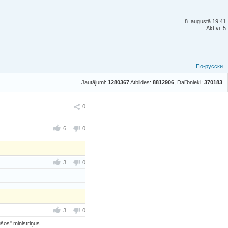
8. augustā 19:41
Aktīvi: 5
По-русски
Jautājumi:
1280367
Atbildes:
8812906
, Dalībnieki:
370183
Ieteikt
0
6
0
3
0
3
0
šos" ministriņus.