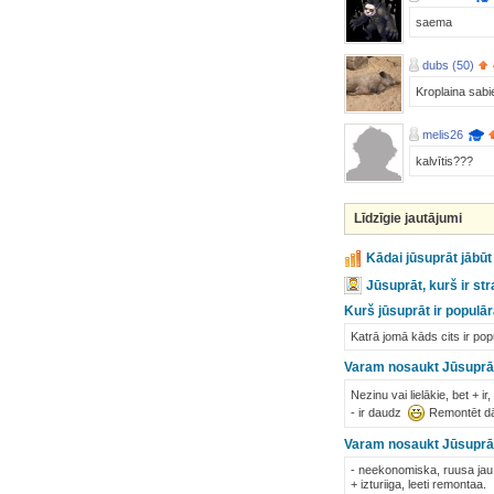
saema
dubs (50)
Kroplaina sabi
melis26
kalvītis???
Līdzīgie jautājumi
Kādai jūsuprāt jābūt 
Jūsuprāt, kurš ir st
Kurš jūsuprāt ir populār
Katrā jomā kāds cits ir pop
Varam nosaukt Jūsuprāt l
Nezinu vai lielākie, bet + i
- ir daudz
Remontēt dār
Varam nosaukt Jūsuprāt 
- neekonomiska, ruusa jau d
+ izturiiga, leeti remontaa.