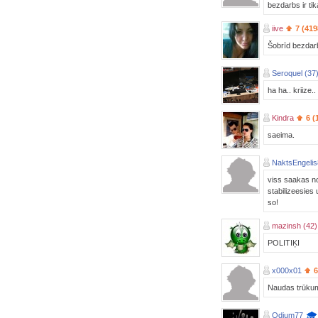
bezdarbs ir tik
iive
7 (419
Šobrīd bezda
Seroquel (37
ha ha.. kriize.
Kindra
6 (
saeima.
NaktsEngeli
viss saakas no
stabilizeesies
so!
mazinsh (42)
POLITIĶI
x000x01
6
Naudas trūkum
Odium77