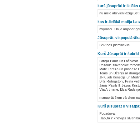
kurš jūsuprāti ir lielāks
nu melo abi vienlīdzīgi.Bet
kas ir-lielākā mafija Lat
miljonāri.. Un jo miljonārīg
Jūsuprāt, vispopulārāka
Brīvības piemineklis.
Kurš Jūsuprāt ir šobrīd 
Latvijā Pauls un Lāčplēsis
Pasaulē slavenākie teroris
Māte Terēza un princese 
Toms un Džerijs ar draugi
JFK, jeb Kenedijs un Merl
Bītli, Rolingstoni, Prāta vēt
Jānis Pāvils ll, Jēzus Kris
Vija Artmane, Elza Radziņa
manuprāt šiem vārdiem nav
Kurš jūsuprāt ir visatpa
Pugačova.
..labi,tā ir krievijas slven