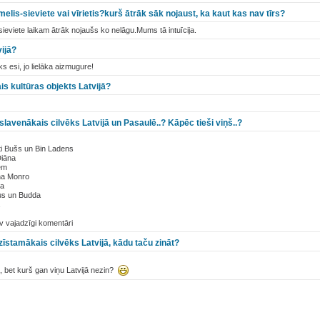
 melis-sieviete vai vīrietis?kurš ātrāk sāk nojaust, ka kaut kas nav tīrs?
 sieviete laikam ātrāk nojaušs ko nelāgu.Mums tā intuīcija.
vijā?
āks esi, jo lielāka aizmugure!
is kultūras objekts Latvijā?
slavenākais cilvēks Latvijā un Pasaulē..? Kāpēc tieši viņš..?
ti Bušs un Bin Ladens
Diāna
em
ina Monro
ra
tus un Budda
 vajadzīgi komentāri
zīstamākais cilvēks Latvijā, kādu taču zināt?
ība, bet kurš gan viņu Latvijā nezin?