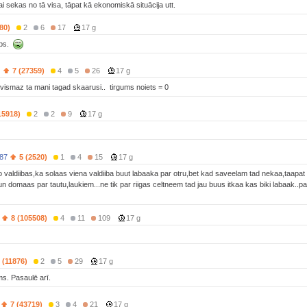
ai sekas no tā visa, tāpat kā ekonomiskā situācija utt.
80)
2
6
17
17 g
rbs.
)
7 (27359)
4
5
26
17 g
. vismaz ta mani tagad skaarusi.. tirgums noiets = 0
15918)
2
2
9
17 g
s87
5 (2520)
1
4
15
17 g
 valdiibas,ka solaas viena valdiiba buut labaaka par otru,bet kad saveelam tad nekaa,taapat v
 un domaas par tautu,laukiem...ne tik par riigas celtneem tad jau buus itkaa kas biki labaak.
8 (105508)
4
11
109
17 g
 (11876)
2
5
29
17 g
s. Pasaulē arī.
7 (43719)
3
4
21
17 g