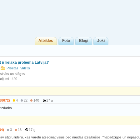
Atbildes
Foto
Blogi
Joki
 ir lielāka probēma Latvijā?
Pilsētas, Valstis
isināts un
slēgts
.
tījumi : 420
138672)
4
22
140
17 g
bezdarbs.
64)
3
16
17 g
j nav stipru līderu, kas varētu atsēdināt visus pēc naudas izsalkušos, "nabadzīgos un nepaēdu