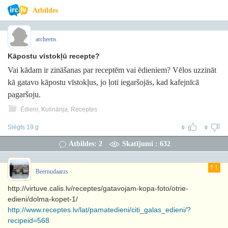
Atbildes
archeens
Kāpostu vīstokļū recepte?
Vai kādam ir zināšanas par receptēm vai ēdieniem? Vēlos uzzināt
kā gatavo kāpostu vīstokļus, jo ļoti iegaršojās, kad kafejnīcā
pagaršoju.
Ēdieni, Kulinārija, Receptes
Slēgts 19 g
0
0
Atbildes: 2
Skatījumi : 632
1
Beernudaarzs
http://virtuve.calis.lv/receptes/gatavojam-kopa-foto/otrie-
edieni/dolma-kopet-1/
http://www.receptes.lv/lat/pamatedieni/citi_galas_edieni/?
recipeid=568