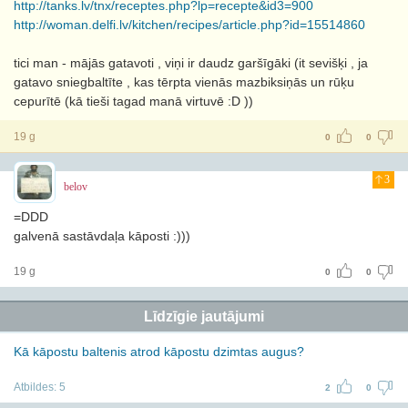
http://tanks.lv/tnx/receptes.php?lp=recepte&id3=900
http://woman.delfi.lv/kitchen/recipes/article.php?id=15514860
tici man - mājās gatavoti , viņi ir daudz garšīgāki (it sevišķi , ja
gatavo sniegbaltīte , kas tērpta vienās mazbiksiņās un rūķu
cepurītē (kā tieši tagad manā virtuvē :D ))
19 g
0
0
3
belov
=DDD
galvenā sastāvdaļa kāposti :)))
19 g
0
0
Līdzīgie jautājumi
Kā kāpostu baltenis atrod kāpostu dzimtas augus?
Atbildes:
5
2
0