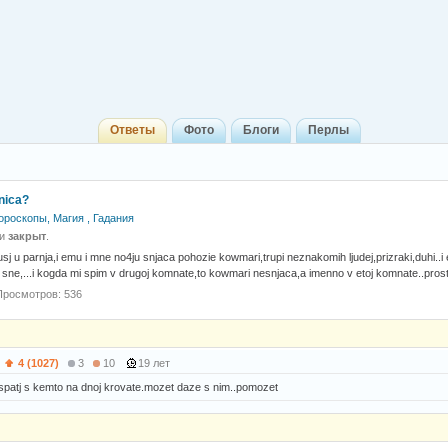
Ответы
Фото
Блоги
Перлы
nica?
ороскопы, Магия , Гадания
 и
закрыт
.
usj u parnja,i emu i mne no4ju snjaca pohozie kowmari,trupi neznakomih ljudej,prizraki,duhi..i e
sne,...i kogda mi spim v drugoj komnate,to kowmari nesnjaca,a imenno v etoj komnate..prost
Просмотров: 536
)
4 (1027)
3
10
19 лет
spatj s kemto na dnoj krovate.mozet daze s nim..pomozet