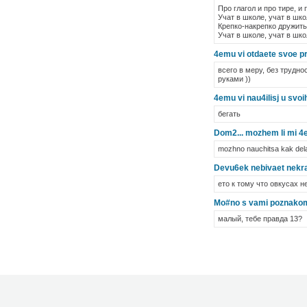
Про глагол и про тире, и
Учат в школе, учат в шко
Крепко-накрепко дружить
Учат в школе, учат в шко
4emu vi otdaete svoe p
всего в меру, без трудно
руками ))
4emu vi nau4ilisj u svo
бегать
Dom2... mozhem li mi 4e
mozhno nauchitsa kak delat
Devu6ek nebivaet nekras
ето к тому что овкусах н
Mo#no s vami poznakom
малый, тебе правда 13?