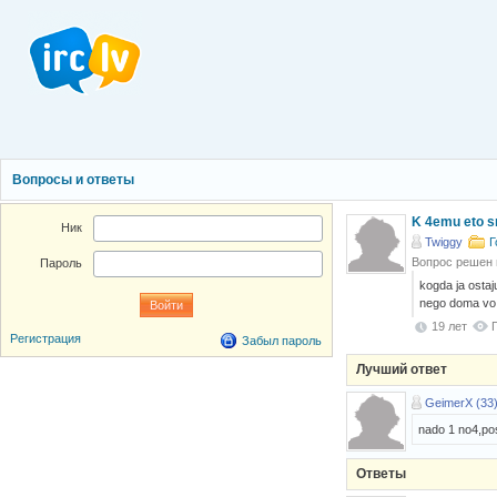
Вопросы и ответы
K 4emu eto s
Ник
Twiggy
Г
Вопрос решен
Пароль
kogda ja ostaj
nego doma vo 
19 лет
Регистрация
Забыл пароль
Лучший ответ
GeimerX (33
nado 1 no4,po
Ответы