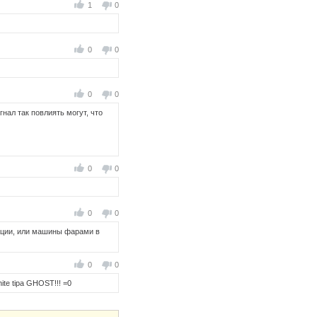
1
0
0
0
0
0
нал так повлиять могут, что
0
0
0
0
зации, или машины фарами в
0
0
hite tipa GHOST!!! =0