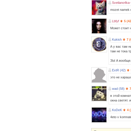
Svetlano4ka-
mozet namek na
Lbfyf
5 (4
Может стоит н
Kukish
7 
А у вас там н
там не тока т
ЗЫ А вообще.
ExtR (42)
это не харашо
wad (58)
в этой комна
окна светят. 
KoDeK
4 
4eto v komnate