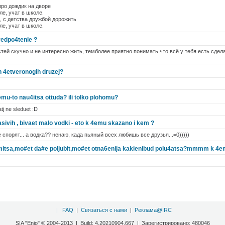
 про дождик на дворе
ле, учат в школе.
, с детства дружбой дорожить
ле, учат в школе.
redpo4tenie ?
стей скучно и не интересно жить, темболее приятно понимать что всё у тебя есть сде
ih 4etveronogih druzej?
mu-to nau4itsa ottuda? ili tolko plohomu?
j ne sleduet :D
ivih , bivaet malo vodki - eto k 4emu skazano i kem ?
е спорят... а водка?? ненаю, када пьяный всех любишь все друзья...=0)))))
itsa,mo#et da#e poljubit,mo#et otna6enija kakienibud polu4atsa?mmmm k 4em
|
FAQ
|
Связаться с нами
|
Реклама@IRC
SIA "Enio" © 2004-2013 | Build: 4.20210904.667 | Зарегистрировано: 480046