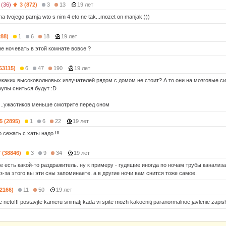
 (36)
3 (872)
3
13
19 лет
 tvojego parnja wto s nim 4 eto ne tak...mozet on manjak:)))
288)
1
6
18
19 лет
е ночевать в этой комнате вовсе ?
(63115)
6
47
190
19 лет
икаких высоковолновых излучателей рядом с домом не стоит? А то они на мозговые сиг
рупы сниться будут :D
..ужастиков меньше смотрите перед сном
5 (2895)
1
6
22
19 лет
 сежать с хаты надо !!!
7 (38846)
3
9
34
19 лет
те есть какой-то раздражитель. ну к примеру - гудящие иногда по ночам трубы канали
из-за этого вы эти сны запоминаете. а в другие ночи вам снится тоже самое.
(2166)
11
50
19 лет
 neto!!! postavjte kameru snimatj kada vi spite mozh kakoenitj paranormalnoe javlenie zapis