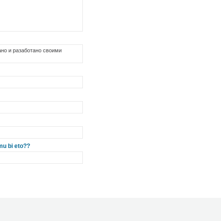
лано и разаботано своими
u bi eto??