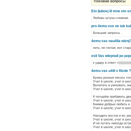
Похожие вопросы
Eto ljubovj ili mne eto s
Любовь-штука сложная.
pro 4emu vse ne tak kak
Большие запросы .
4emu vas nau4ila wiznj
пить, не глотая, вот ста
esli Vas wlepnuli po po
к удару в ответ =))))))))))
4emu vas u4ili v 6kole ?
Буквы разные писать то
Учат в школе, учат в шко
Вычитать и умножать, м
Учат в школе, учат в шко
К четырём прибавить два
Учат в школе, учат в шко
Книжки добрые любить и
Учат в школе, учат в шко
Находить восток и юг, ри
Учат в школе, учат в шко
И не путать никогда остр
Учат в школе, учат в шко