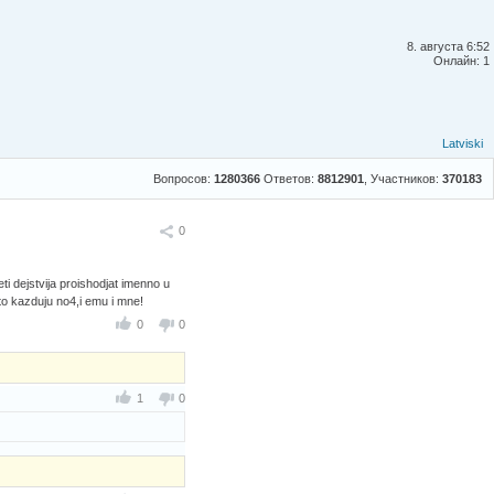
8. августа 6:52
Онлайн: 1
Latviski
Вопросов:
1280366
Ответов:
8812901
, Участников:
370183
Поделиться
0
ti dejstvija proishodjat imenno u
o kazduju no4,i emu i mne!
0
0
1
0