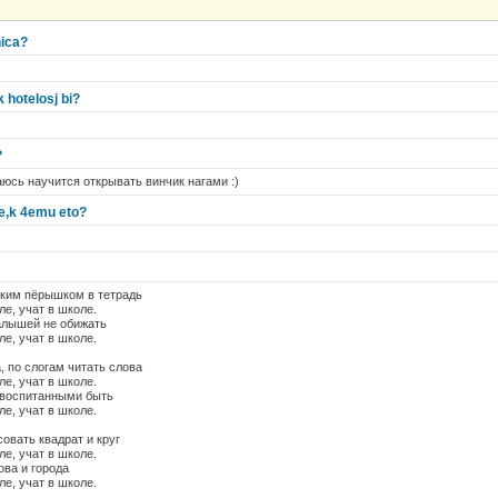
nica?
 hotelosj bi?
?
раюсь научится открывать винчик нагами :)
pe,k 4emu eto?
)
нким пёрышком в тетрадь
ле, учат в школе.
алышей не обижать
ле, учат в школе.
, по слогам читать слова
ле, учат в школе.
 воспитанными быть
ле, учат в школе.
совать квадрат и круг
ле, учат в школе.
ова и города
ле, учат в школе.