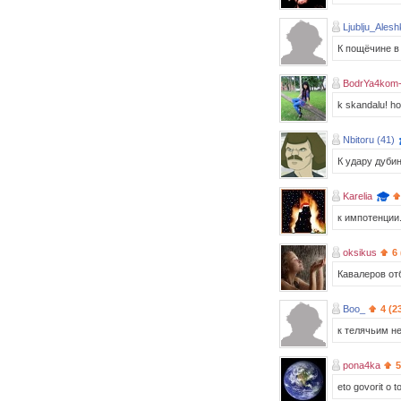
Ljublju_Alesh
К пощёчине в 
BodrYa4kom
k skandalu! ho
Nbitoru (41)
К удару дуби
Karelia
к импотенции.
oksikus
6
Кавалеров от
Boo_
4 (2
к телячьим не
pona4ka
5
eto govorit o