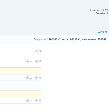
7. августа 7:23
Онлайн: 1
Latviski
Вопросов:
1280363
Ответов:
8812894
, Участников:
370182
Поделиться
0
4
0
1
0
2
0