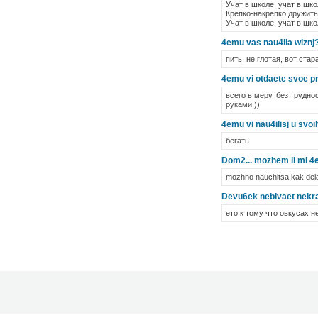
Учат в школе, учат в шко
Крепко-накрепко дружить
Учат в школе, учат в шко
4emu vas nau4ila wiznj
пить, не глотая, вот ста
4emu vi otdaete svoe p
всего в меру, без трудно
руками ))
4emu vi nau4ilisj u svo
бегать
Dom2... mozhem li mi 4e
mozhno nauchitsa kak delat
Devu6ek nebivaet nekras
ето к тому что овкусах н