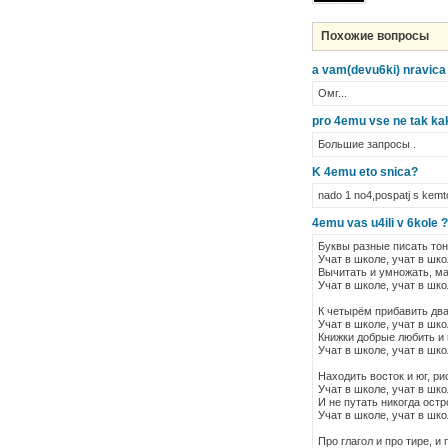
Похожие вопросы
a vam(devu6ki) nravica 
Омг...
pro 4emu vse ne tak kak
Большие запросы .
K 4emu eto snica?
nado 1 no4,pospatj s kemt
4emu vas u4ili v 6kole ?
Буквы разные писать то
Учат в школе, учат в шко
Вычитать и умножать, м
Учат в школе, учат в шко
К четырём прибавить два
Учат в школе, учат в шко
Книжки добрые любить и
Учат в школе, учат в шко
Находить восток и юг, ри
Учат в школе, учат в шко
И не путать никогда остр
Учат в школе, учат в шко
Про глагол и про тире, и