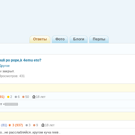
Ответы
Фото
Блоги
Перлы
nuli po pope,k 4emu eto?
Другое
 и
закрыт
.
Просмотров: 431
91)
2
6
50
18 лет
 =)))))))))))
 (81)
3 (937)
3
9
18 лет
о...не расслабляйся..кругом куча геев .