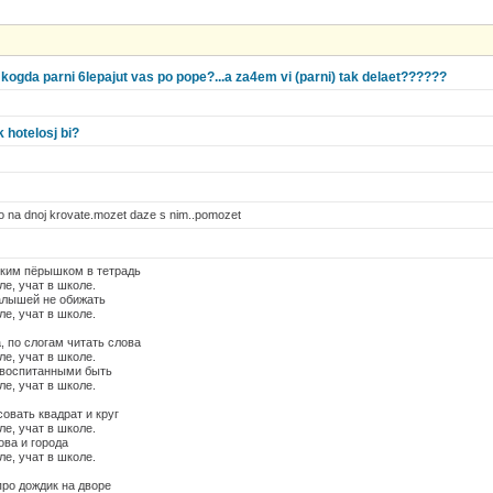
kogda parni 6lepajut vas po pope?...a za4em vi (parni) tak delaet??????
 hotelosj bi?
o na dnoj krovate.mozet daze s nim..pomozet
нким пёрышком в тетрадь
ле, учат в школе.
алышей не обижать
ле, учат в школе.
, по слогам читать слова
ле, учат в школе.
 воспитанными быть
ле, учат в школе.
совать квадрат и круг
ле, учат в школе.
ова и города
ле, учат в школе.
 про дождик на дворе