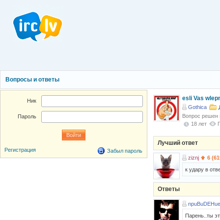
Вопросы и ответы
esli Vas wlep
Ник
Gothica
Вопрос решен
Пароль
18 лет
Лучший ответ
Регистрация
Забыл пароль
ziznj
6 (61
к удару в ответ
Ответы
npuBuDEHue
Парень..ты эт