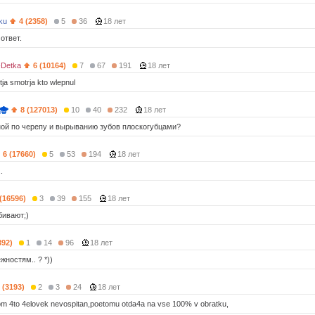
ku
4 (2358)
5
36
18 лет
ответ.
-Detka
6 (10164)
7
67
191
18 лет
tja smotrja kto wlepnul
8 (127013)
10
40
232
18 лет
ной по черепу и вырыванию зубов плоскогубцами?
6 (17660)
5
53
194
18 лет
.
 (16596)
3
39
155
18 лет
бивают;)
392)
1
14
96
18 лет
жностям.. ? *))
 (3193)
2
3
24
18 лет
 tom 4to 4elovek nevospitan,poetomu otda4a na vse 100% v obratku,