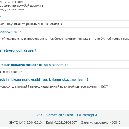
ле, учат в школе.
, с детства дружбой дорожить
ле, учат в школе.
?
раюсь научится открывать винчик нагами :)
redpo4tenie ?
стей скучно и не интересно жить, темболее приятно понимать что всё у тебя есть сде
ih 4etveronogih druzej?
mu-to nau4itsa ottuda? ili tolko plohomu?
j ne sleduet :D
ivih , bivaet malo vodki - eto k 4emu skazano i kem ?
е спорят... а водка?? ненаю, када пьяный всех любишь все друзья...=0)))))
|
FAQ
|
Связаться с нами
|
Реклама@IRC
SIA "Enio" © 2004-2013 | Build: 4.20210904.667 | Зарегистрировано: 480045