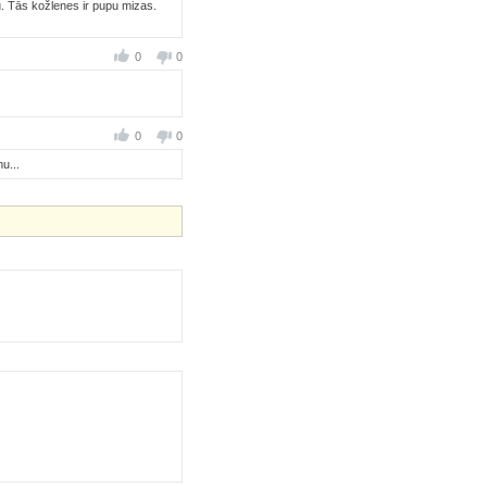
žu. Tās kožlenes ir pupu mizas.
0
0
0
0
u...