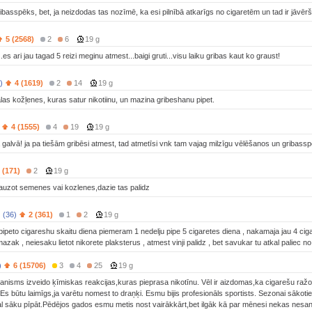
ribasspēks, bet, ja neizdodas tas nozīmē, ka esi pilnībā atkarīgs no cigaretēm un tad ir jāvērš
5 (2568)
2
6
19 g
..es ari jau tagad 5 reizi meginu atmest...baigi gruti...visu laiku gribas kaut ko graust!
)
4 (1619)
2
14
19 g
ālas kožļenes, kuras satur nikotiinu, un mazina gribeshanu pipet.
4 (1555)
4
19
19 g
vā galvā! ja pa tiešām gribēsi atmest, tad atmetīsi vnk tam vajag milzīgu vēlēšanos un gribass
 (171)
2
19 g
auzot semenes vai kozlenes,dazie tas palidz
 (36)
2 (361)
1
2
19 g
pipeto cigareshu skaitu diena piemeram 1 nedelju pipe 5 cigaretes diena , nakamaja jau 4 ciga
mazak , neiesaku lietot nikorete plaksterus , atmest vinji palidz , bet savukar tu atkal paliec no
)
6 (15706)
3
4
25
19 g
nisms izveido ķīmiskas reakcijas,kuras pieprasa nikotīnu. Vēl ir aizdomas,ka cigarešu ražotā
 Es būtu laimīgs,ja varētu nomest to draņķi. Esmu bijis profesionāls sportists. Sezonai sākot
al sāku pīpāt.Pēdējos gados esmu metis nost vairākkārt,bet ilgāk kā par mēnesi nekas nesanā