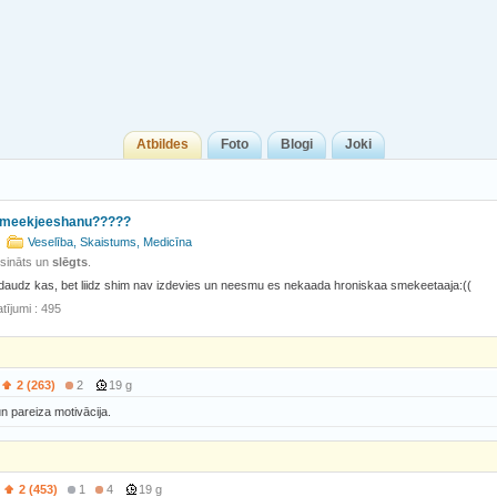
Atbildes
Foto
Blogi
Joki
smeekjeeshanu?????
)
Veselība, Skaistums, Medicīna
isināts un
slēgts
.
 daudz kas, bet liidz shim nav izdevies un neesmu es nekaada hroniskaa smekeetaaja:((
tījumi : 495
2 (263)
2
19 g
 pareiza motivācija.
2 (453)
1
4
19 g