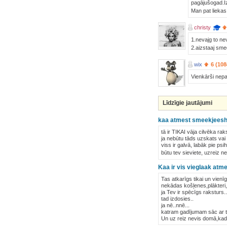
pagājušogad.Iz
Man pat liekas
christy
1.nevajg to ne
2.aizstaaj sme
wix
6 (108
Vienkārši nepa
Līdzīgie jautājumi
kaa atmest smeekjees
tā ir TIKAI vāja cilvēka ra
ja nebūtu tāds uzskats v
viss ir galvā, labāk pie psi
būtu tev sieviete, uzreiz 
Kaa ir vis vieglaak at
Tas atkarīgs tikai un vienī
nekādas košļenes,plākteri,
ja Tev ir spēcīgs raksturs..
tad izdosies..
ja nē..nnē...
katram gadījumam sāc ar to
Un uz reiz nevis domā,kad 