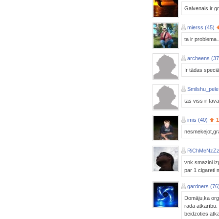
Galvenais ir g
mierss (45)
ta ir problema.
archeens (37
Ir tādas speci
Smilshu_pele
tas viss ir ta
imis (40)
1
nesmekejot,gr
RiChMeNzZz
vnk smazini iz
par 1 cigareti 
gardners (76
Domāju,ka orga
rada atkarību.
beidzoties atk