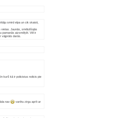
tāju smird elpa un cik skaisti,
nas vietas. Jaunās, smēķēšojās
jau pamanās aizsmēķēt. Vēl ir
r vājprāts darās.
 kurš kā ir policistus nolicis pie
 tāda nav
varētu zirgu aprīt ar