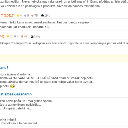
turēju nedēļu... Nevar teikt,ka nav rakstura-ir un gribēšana arī ir. Esmu pīpētājs ar lielu stā
,ka kožlenes ir tīri psiholoģisks produkts-sava veida naudas izmānīšana.
7 (20416)
4
9
78
19 g
vienam teikti ka tu atmet smeekeeshanu..Taa bus daudz veiglaak
ekeshanu ar kaadu citu nodarbi..! =]
46)
3
4
47
19 g
kļaujies "draugiem" un kolēģiem kas Tev sniedz cigareti un sauc kompānijas pēc uzvilkt dūm
hanu?
kstura iezīme & iedoma..
ai doma ka "NEVARU ATMEST SMĒĶĒŠANU" tad arī vairāk nepīpētu..
hologa aizej lai domas novērš uz kādu citu hobiju vai ar ko to aizstāt..
nepīpētu
mest smeekjeeshanu?
gi no Tevis paša un Tava gribas spēka..
ārsta apmeklējumi nelīdzējs...
...Un spēši pateikt nē...
,ka mēģini...
izsmēķēšu šito paciņu tad....