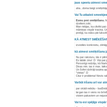
juus speetu atmest smee
aha...doma beigt smēķētāja
Vai Tu atbalsti smeekje
Esmu pret smēķēšanu.
Ma
dzelteni zobi..
Man riebjas, ka cilvēki pa
māmiņas vispār tracina. Un 
pretīgi, ka stāvu pie lukso
KĀ ATMEST SMĒĶĒŠA
izveelies konkreetu, ziimi
kā atmest smēķēšanu j
Nu par raksturu, tās ir pil
Es labāk zinu! :D Viņi pat 
Personīgi redzēju, kā Nark
Divas min. tas ir max. laik
Un šoferi dzērāji turpina a
''vietas'' :D
Citur ir problema! Nevis ra
Varbūt ēšanu arī var at
par skādi nebūtu - budžet
lai gan tas ir viens no brī
visiem pakaviem un nejustu
Vai tu esi spējīgs vispā