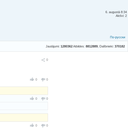
6. augustā 8:34
Aktīvi: 2
По-русски
Jautājumi:
1280362
Atbildes:
8812889
, Dalībnieki:
370182
Ieteikt
0
0
0
0
0
0
0