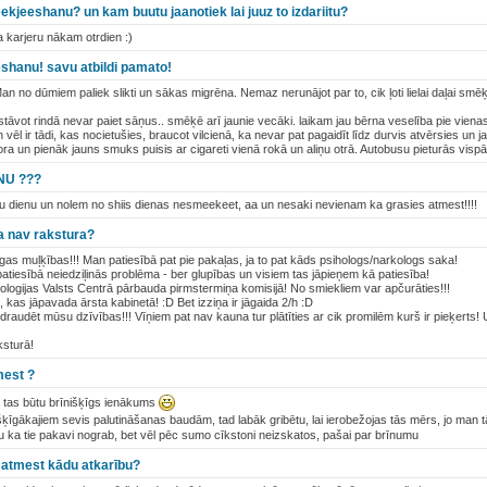
kjeeshanu? un kam buutu jaanotiek lai juuz to izdariitu?
 karjeru nākam otrdien :)
eshanu! savu atbildi pamato!
n no dūmiem paliek slikti un sākas migrēna. Nemaz nerunājot par to, cik ļoti lielai daļai smēķē
t stāvot rindā nevar paiet sāņus.. smēķē arī jaunie vecāki. laikam jau bērna veselība pie vie
vēl ir tādi, kas nocietušies, braucot vilcienā, ka nevar pat pagaidīt līdz durvis atvērsies un 
fora un pienāk jauns smuks puisis ar cigareti vienā rokā un aliņu otrā. Autobusu pieturās vispā
NU ???
igu dienu un nolem no shiis dienas nesmeekeet, aa un nesaki nevienam ka grasies atmest!!!!
a nav rakstura?
nīgas muļķības!!! Man patiesībā pat pie pakaļas, ja to pat kāds psihologs/narkologs saka!
patiesībā neiedziļinās problēma - ber glupības un visiem tas jāpieņem kā patiesība!
ologijas Valsts Centrā pārbauda pirmstermiņa komisijā! No smiekliem var apčurāties!!!
s, kas jāpavada ārsta kabinetā! :D Bet izziņa ir jāgaida 2/h :D
pdraudēt mūsu dzīvības!!! Vīņiem pat nav kauna tur plātīties ar cik promilēm kurš ir pieķerts! Un
ksturā!
mest ?
ā tas būtu brīnišķīgs ienākums
nišķīgākajiem sevis palutināšanas baudām, tad labāk gribētu, lai ierobežojas tās mērs, jo man
 ka tie pakavi nograb, bet vēl pēc sumo cīkstoni neizskatos, pašai par brīnumu
r atmest kādu atkarību?