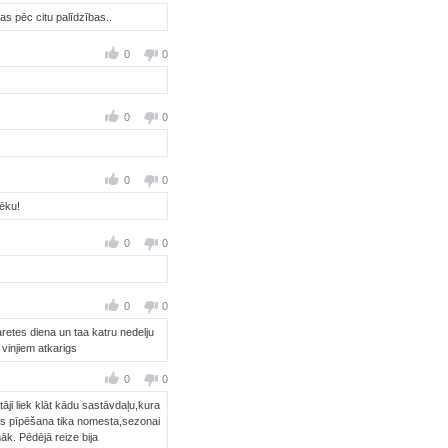
as pēc citu palīdzības..
0
0
0
0
0
0
pēku!
0
0
0
0
retes diena un taa katru nedelju
 vinjiem atkarigs
0
0
ji liek klāt kādu sastāvdaļu,kura
ies pīpēšana tika nomesta,sezonai
k. Pēdējā reize bija