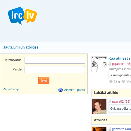
Jautājumi un atbildes
Kaa atmest 
Lietotājvārds
gigabaits (45
Jautājums ir atr
Parole
ir meeginaats
19 g
Ska
Reģistrācija
Aizmirsu paroli
Labākā atbilde
naara02 (63)
Gribasspēks un
Atbildes
getworth (40)