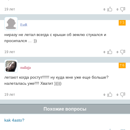
19 лет
0
0
5
ExtR
ниразу не летал всегда с крыши об землю стукался и
просипался ... :))
19 лет
0
0
6
mallajja
летают когда ростут!!!!!! ну куда мне уже еще больше?
налеталась уже!!!! Хватит )))))
19 лет
0
0
Похожие вопросы
kak 4asto?