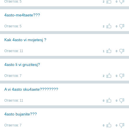
Ответов:
5
2
0
4asto-me4taete???
Ответов:
5
2
0
Kak 4asto vi mojetesj ?
Ответов:
11
1
0
4asto li vi gruzitesj?
Ответов:
7
2
0
A vi 4asto sku4aete????????
Ответов:
11
0
0
4asto bujanite???
Ответов:
7
0
0