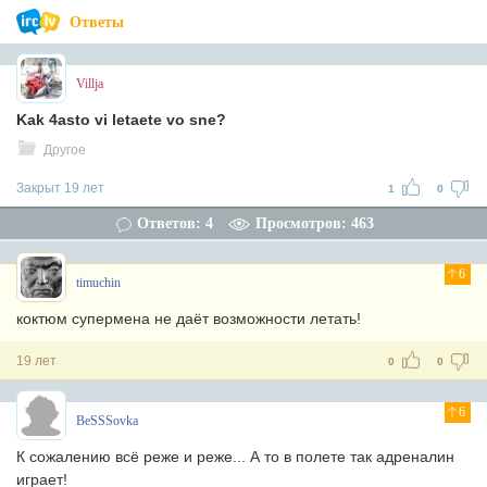
Ответы
Villja
Kak 4asto vi letaete vo sne?
Другое
Закрыт 19 лет
1
0
Ответов: 4
Просмотров: 463
6
timuchin
коктюм супермена не даёт возможности летать!
19 лет
0
0
6
BeSSSovka
К сожалению всё реже и реже... А то в полете так адреналин
играет!