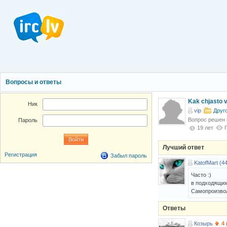
Вопросы и ответы
Kak chjasto v
Ник
vip
Друг
Вопрос решен
Пароль
19 лет
Лучший ответ
Регистрация
Забыл пароль
KatofMart (44
Часто :)
в подходящих
Самопроизво
Ответы
Козырь
4 