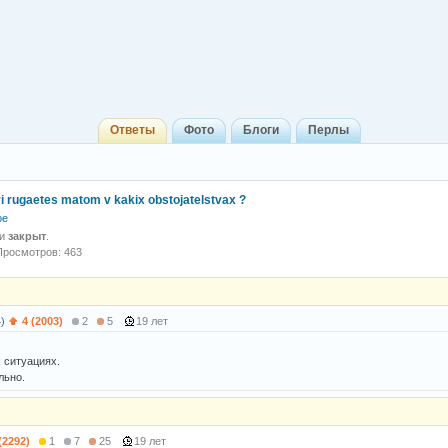
Ответы
Фото
Блоги
Перлы
i rugaetes matom v kakix obstojatelstvax ?
ое
 и
закрыт
.
Просмотров: 463
)
4 (2003)
2
5
19 лет
 ситуациях.
льно.
(2292)
1
7
25
19 лет