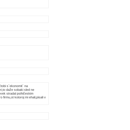
,čtobi s`ekonomit` na
ri,to daže sobaki sled ne
ovek stradal psihičeskim
firmu,ot kotoroj mi ehali,pisali v