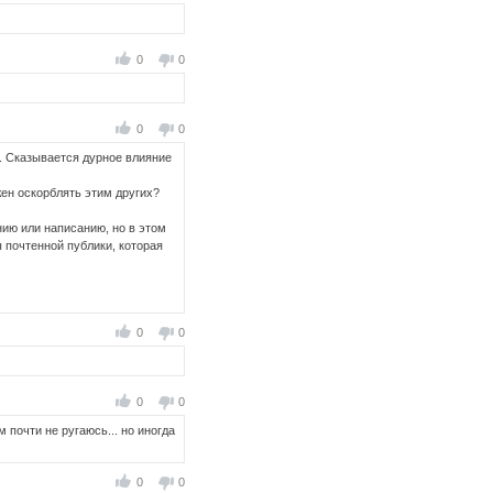
0
0
0
0
. Сказывается дурное влияние
жен оскорблять этим других?
нию или написанию, но в этом
 почтенной публики, которая
0
0
0
0
м почти не ругаюсь... но иногда
0
0