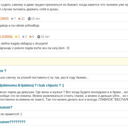
 судить самому и даже трудно признаться но бывает, когда кажется что человек уже 
м случае пытаюсь держать себя в руках..
(1937)
7
22
19 лет
gatsja a na rabote prihoditsja
6 (12552)
1
2
6
19 лет
.. obi4no kagda ob6ajusj s druzjami!
 proigravaju v pokere togda tozhe aru na vesj dom :D
ov ?
ло свечку за упокой поставить=( ну так, раз в году бываю...
jubimomu ili ljubimoj ? i kak chjasto ? :)
у всех парни да девушки. Где жены и мужъя ? Вот когда будите молодыми и в браке ...в
вообще это не измена. Можно развлекаться стоить глазки, а можно и дальше уйти... но
стественно еслижена не знает). Так что можно делать все и всегда..ГЛАВНОЕ "БЕСПА
j matom?
 не нравится! :)
j matom????????