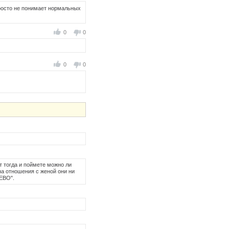
просто не понимает нормальных
0
0
0
0
от тогда и поймете можно ли
 на отношения с женой они ни
ЛЕВО".