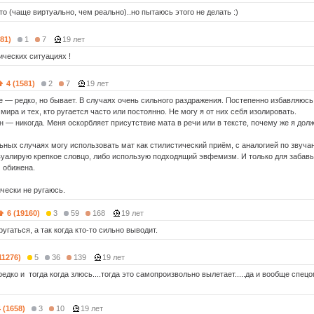
о (чаще виртуально, чем реально)..но пытаюсь этого не делать :)
581)
1
7
19 лет
ических ситуациях !
4 (1581)
2
7
19 лет
е — редко, но бывает. В случаях очень сильного раздражения. Постепенно избавляюсь
ира и тех, кто ругается часто или постоянно. Не могу я от них себя изолировать.
н — никогда. Меня оскорбляет присутствие мата в речи или в тексте, почему же я дол
ьных случаях могу использовать мат как стилистический приём, с аналогией по звуча
вуалирую крепкое словцо, либо использую подходящий эвфемизм. И только для забавы
м обижена.
ически не ругаюсь.
6 (19160)
3
59
168
19 лет
угаться, а так когда кто-то сильно выводит.
11276)
5
36
139
19 лет
редко и тогда когда злюсь....тогда это самопроизвольно вылетает.....да и вообще спецо
4 (1658)
3
10
19 лет