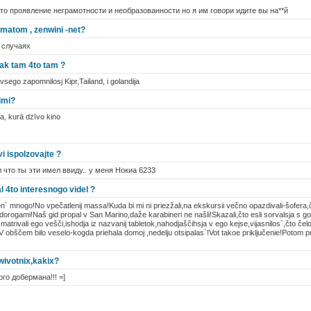
то проявление неграмотности и необразованности но я им говори идите вы на**й
matom , zenwini -net?
х случаях
kak tam 4to tam ?
vsego zapomnilosj Kipr,Tailand, i golandija
lmi?
 kurā dzīvo kino
i ispolzovajte ?
ял что ты эти имел ввиду.. у меня Нокиа 6233
l 4to interesnogo videl ?
očen` mnogo!No vpečatlenij massa!Kuda bi mi ni priezžali,na ekskursii večno opazdivali-šofera
dorogami!Naš gid propal v San Marino,daže karabineri ne našli!Skazali,čto esli sorvalsja s go
trivali ego vešči,ishodja iz nazvanij tabletok,nahodjaščihsja v ego kejse,vijasnilos`,čto čel
 obščem bilo veselo-kogda priehala domoj ,nedelju otsipalas`!Vot takoe priključenie!Potom pro 
wivotnix,kakix?
го добермана!!! =]