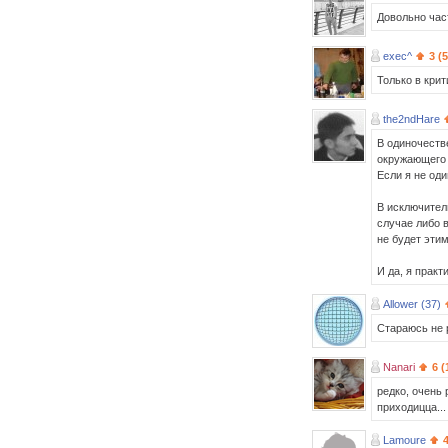
Довольно част
exec^
3 (
Только в крит
the2ndHare
В одиночеств
окружающего м
Если я не оди
В исключител
случае либо 
не будет эти
И да, я практ
Allower (37)
Стараюсь не р
Nanari
6 (
редко, очень 
приходицца...
Lamoure