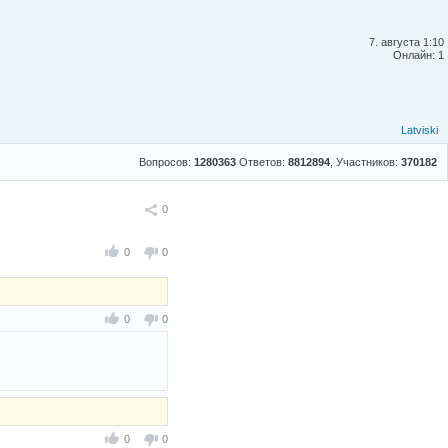
7. августа 1:10
Онлайн: 1
Latviski
Вопросов:
1280363
Ответов:
8812894
, Участников:
370182
Поделиться
0
0
0
0
0
0
0