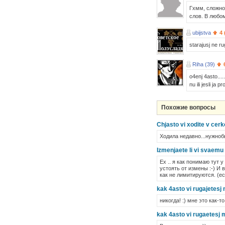
Гхмм, сложно
слов. В любо
ubijstva
4 
starajusj ne ru
Riha (39)
o4enj 4asto...
nu ili jesli ja
Похожие вопросы
Chjasto vi xodite v cerk
Ходила недавно...нужнобы
Izmenjaete li vi svaemu l
Ех .. я как понимаю тут 
устоять от измены :-) И 
как не лимитируются. (е
kak 4asto vi rugajetes
никогда! :) мне это как-то
kak 4asto vi rugaetes