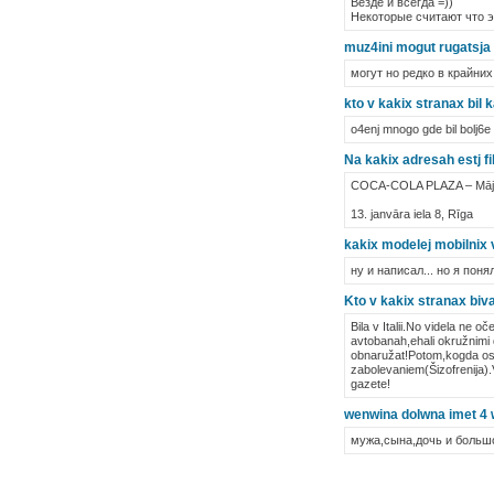
Везде и всегда =))
Некоторые считают что э
muz4ini mogut rugatsja 
могут но редко в крайни
kto v kakix stranax bil 
o4enj mnogo gde bil bolj6e 
Na kakix adresah estj fi
COCA-COLA PLAZA – Māja,
13. janvāra iela 8, Rīga
kakix modelej mobilnix v
ну и написал... но я пон
Kto v kakix stranax biva
Bila v Italii.No videla ne 
avtobanah,ehali okružnimi 
obnaružat!Potom,kogda osma
zabolevaniem(Šizofrenija).V
gazete!
wenwina dolwna imet 4 
мужа,сына,дочь и большо