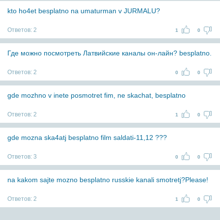
kto ho4et besplatno na umaturman v JURMALU?
Ответов:
2
1
0
Где можно посмотреть Латвийские каналы он-лайн? besplatno.
Ответов:
2
0
0
gde mozhno v inete posmotret fim, ne skachat, besplatno
Ответов:
2
1
0
gde mozna ska4atj besplatno film saldati-11,12 ???
Ответов:
3
0
0
na kakom sajte mozno besplatno russkie kanali smotretj?Please!
Ответов:
2
1
0