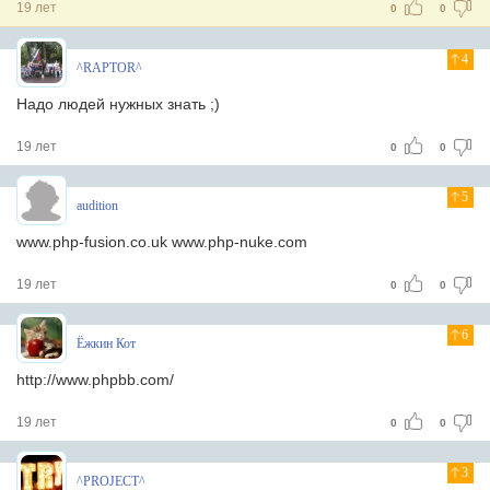
19 лет
0
0
4
^RAPTOR^
Надо людей нужных знать ;)
19 лет
0
0
5
audition
www.php-fusion.co.uk www.php-nuke.com
19 лет
0
0
6
Ёжкин Кот
http://www.phpbb.com/
19 лет
0
0
3
^PROJECT^