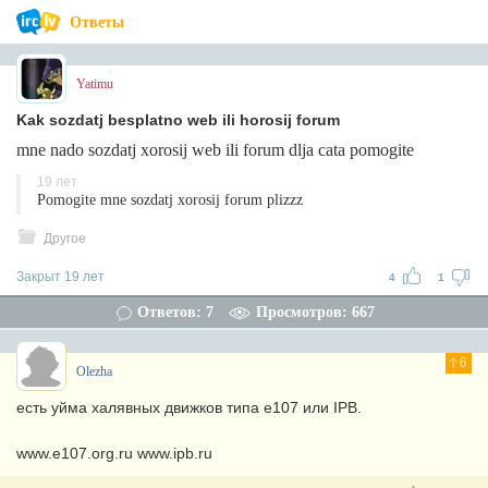
Ответы
Yatimu
Kak sozdatj besplatno web ili horosij forum
mne nado sozdatj xorosij web ili forum dlja cata pomogite
19 лет
Pomogite mne sozdatj xorosij forum plizzz
Другое
Закрыт 19 лет
4
1
Ответов: 7
Просмотров: 667
6
Olezha
есть уйма халявных движков типа e107 или IPB.
www.e107.org.ru www.ipb.ru