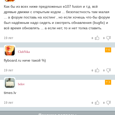
Как бы из всех ниже предложеных e107 fusion и т.д. всё
дрявые движки с открытым кодом ... безопастность там малая
... а форум поставь на хостинг , но если хочешь что-бы форум
был надёжным надо сидеть и смотреть обнавления (bugfix) и
всё время обновлять ... а если нет, то и нет толка ставить.
19 лет
0
0
6
ClubNika
flyboard.ru ниче такой %)
19 лет
0
0
3
belov
times.lv
19 лет
0
0