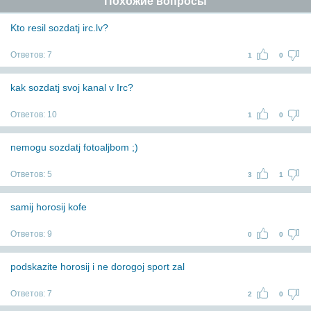
Похожие вопросы
Kto resil sozdatj irc.lv?
Ответов:
7
1
0
kak sozdatj svoj kanal v Irc?
Ответов:
10
1
0
nemogu sozdatj fotoaljbom ;)
Ответов:
5
3
1
samij horosij kofe
Ответов:
9
0
0
podskazite horosij i ne dorogoj sport zal
Ответов:
7
2
0