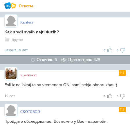
Ответы
Karabass
Kak sredi svaih najti 4uzih?
Другое
Закрыт 19 лет
0
0
Ответов: 5
Просмотров: 329
1
v_wortaxxx
Esli ix ne iskatj to so vremenem ONI sami sebja obnaruzhat :)
19 лет
0
0
3
CKOTOBOD
Пройдите обследование. Возможно у Вас - паранойя.