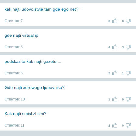
kak najti udovolstvie tam gde ego net?
Ответов:
7
0
0
gde najti virtual ip
Ответов:
5
4
3
podskazite kak najti gazetu ...
Ответов:
5
5
1
Gde najti xorowego ljubovnika?
Ответов:
10
1
0
Kak najti smisl zhizni?
Ответов:
11
2
0