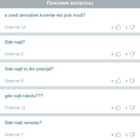
Похожие вопросы
a sredi devushek kurenije eto pisk modi?
Ответов:
14
1
1
Gde najti?
Ответов:
2
0
0
Gde najti to,4to poterjal?
Ответов:
9
0
0
gde najti rabotu???
Ответов:
11
3
1
Gde najti nevestu?
Ответов:
7
0
0