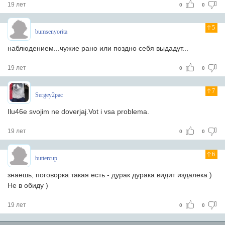
19 лет
0
0
5
bumsenyorita
наблюдением...чужие рано или поздно себя выдадут...
19 лет
0
0
7
Sergey2pac
Ilu46e svojim ne doverjaj.Vot i vsa problema.
19 лет
0
0
6
buttercup
знаешь, поговорка такая есть - дурак дурака видит издалека )
Не в обиду )
19 лет
0
0