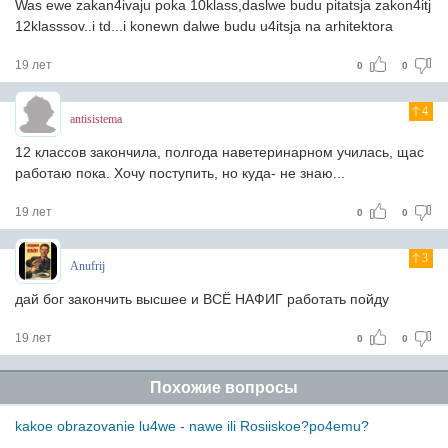
Was ewe zakan4ivaju poka 10klass,daslwe budu pitatsja zakon4itj
12klasssov..i td...i konewn dalwe budu u4itsja na arhitektora
19 лет
0
0
4
antisistema
12 классов закончила, полгода наветеринарном училась, щас
работаю пока. Хочу поступить, но куда- не знаю...
19 лет
0
0
3
Anufrij
дай бог закончить высшее и ВСЁ НАФИГ работать пойду
19 лет
0
0
Похожие вопросы
kakoe obrazovanie lu4we - nawe ili Rosiiskoe?po4emu?