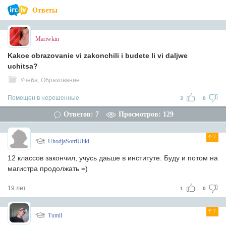
Ответы
Mariwkin
Kakoe obrazovanie vi zakonchili i budete li vi daljwe
uchitsa?
Учеба, Образование
Помещен в нерешенные
3
0
Ответов: 7
Просмотров: 129
7
UhodjaSotriUliki
12 классов закончил, учусь даьше в институте. Буду и потом на
магистра продолжать =)
19 лет
1
0
7
Tumil