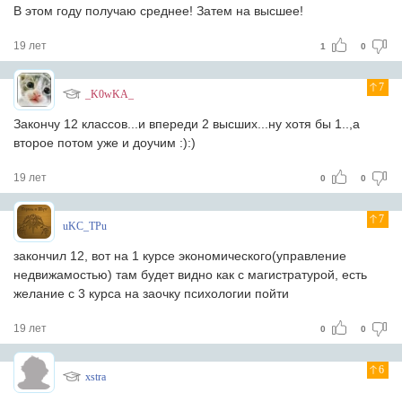
В этом году получаю среднее! Затем на высшее!
19 лет
1
0
7
_K0wKA_
Закончу 12 классов...и впереди 2 высших...ну хотя бы 1..,а
второе потом уже и доучим :):)
19 лет
0
0
7
uKC_TPu
закончил 12, вот на 1 курсе экономического(управление
недвижамостью) там будет видно как с магистратурой, есть
желание с 3 курса на заочку психологии пойти
19 лет
0
0
6
xstra