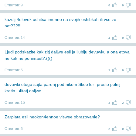
Ответов:
9
0
0
kazdij 4elovek uchitsa imenno na svojih oshibkah ili vse ze
net???!!!
Ответов:
14
4
0
Ljudi podskazite kak zitj daljwe esli ja ljublju devuwku a ona etova
ne kak ne ponimaet?:((((
Ответов:
5
1
0
devuwki etogo sajta parenj pod nikom SkeeTer- prosto polnij
kretin...4itatj daljwe
Ответов:
15
3
2
Zarplata esli neokon4ennoe viswee obrazovanie?
Ответов:
6
2
0