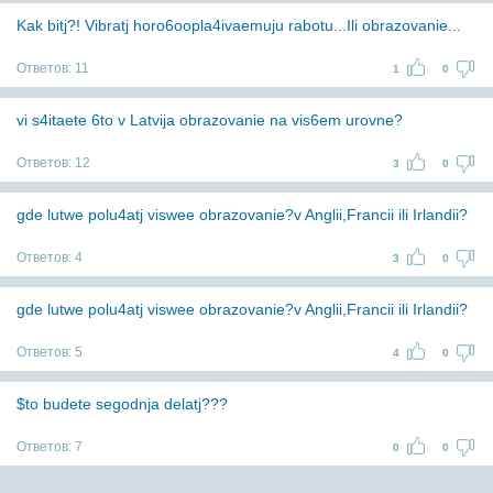
Kak bitj?! Vibratj horo6oopla4ivaemuju rabotu...Ili obrazovanie...
Ответов:
11
1
0
vi s4itaete 6to v Latvija obrazovanie na vis6em urovne?
Ответов:
12
3
0
gde lutwe polu4atj viswee obrazovanie?v Anglii,Francii ili Irlandii?
Ответов:
4
3
0
gde lutwe polu4atj viswee obrazovanie?v Anglii,Francii ili Irlandii?
Ответов:
5
4
0
$to budete segodnja delatj???
Ответов:
7
0
0