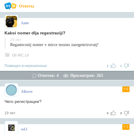
Ответы
Antiv
Kakoi nomer dlja regestraciji?
19 лет
Regasteconij nomer v mirce mozno zaregestrirovatj!
Об IRC.LV
Помещен в нерешенные
1
1
Ответов: 4
Просмотров: 263
6
Allower
Чего регистрации?
19 лет
0
0
3
seLf