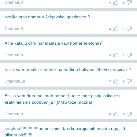
Ответов:
3
4
0
skoljko stoit nomer v Jelgavskoj gostinnice ?
Ответов:
5
3
1
A na kakuju cifru na4inaetsja vaw nomer telefona?
Ответов:
8
4
1
Eslibi vam predlozili nomer na ma6inu bukvami 4to vi bi napisali ?
Ответов:
18
7
0
Esli ja vam dam moj mob nomer budite mne pisatj laskavie i
erati4nie sms soob6enija?(MMS toze mozna)
Ответов:
9
0
0
srochno!!!!!!!!!!!!!!!nomer mini -taxi kursirujushih mezdu rigoj i d-
pilsom plz!!!!!!!