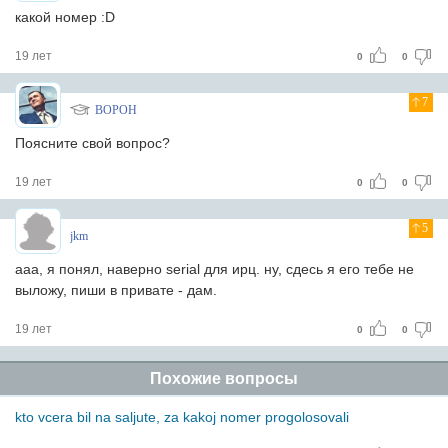
какой номер :D
19 лет
0
0
7
BOPOH
Поясните свой вопрос?
19 лет
0
0
5
jkm
ааа, я понял, наверно serial для ирц. ну, сдесь я его тебе не
выложу, пиши в привате - дам.
19 лет
0
0
Похожие вопросы
kto vcera bil na saljute, za kakoj nomer progolosovali