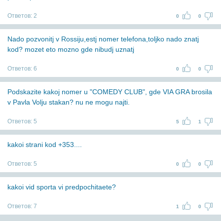
Ответов:
2
0
0
Nado pozvonitj v Rossiju,estj nomer telefona,toljko nado znatj
kod? mozet eto mozno gde nibudj uznatj
Ответов:
6
0
0
Podskazite kakoj nomer u "COMEDY CLUB", gde VIA GRA brosila
v Pavla Volju stakan? nu ne mogu najti.
Ответов:
5
5
1
kakoi strani kod +353....
Ответов:
5
0
0
kakoi vid sporta vi predpochitaete?
Ответов:
7
1
0