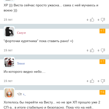
ХР ))) Виста сейчас просто ужасна... сама с ней мучаюсь и
воюю )))
19 лет
0
0
7
Силуэт
"форточки курятника" пока ставить рано! =)
19 лет
0
0
7
Tensor
Из которого видно небо....
19 лет
0
0
6
s_
Хотелось бы перейти на Висту... но не зря ХП прошло уже 2
СП-а.. в итоге стабильно и безопасно. Пока что на ней..