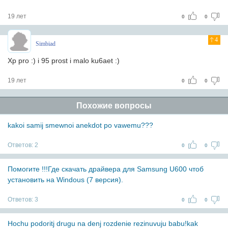
19 лет
0
0
4
Simbiad
Xp pro :) i 95 prost i malo ku6aet :)
19 лет
0
0
Похожие вопросы
kakoi samij smewnoi anekdot po vawemu???
Ответов:
2
0
0
Помогите !!!Где скачать драйвера для Samsung U600 чтоб
установить на Windous (7 версия).
Ответов:
3
0
0
Hochu podoritj drugu na denj rozdenie rezinuvuju babu!kak