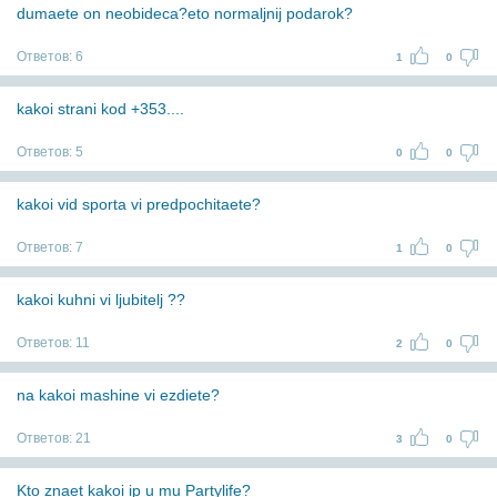
dumaete on neobideca?eto normaljnij podarok?
Ответов:
6
1
0
kakoi strani kod +353....
Ответов:
5
0
0
kakoi vid sporta vi predpochitaete?
Ответов:
7
1
0
kakoi kuhni vi ljubitelj ??
Ответов:
11
2
0
na kakoi mashine vi ezdiete?
Ответов:
21
3
0
Kto znaet kakoi ip u mu Partylife?