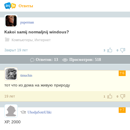
Ответы
puperman
Kakoi samij normaljnij windous?
Компьютеры, Интернет
Закрыт 19 лет
3
0
Ответов: 13
Просмотров: 518
6
timuchin
тот что из дома на живую природу
19 лет
1
0
7
UhodjaSotriUliki
XP, 2000