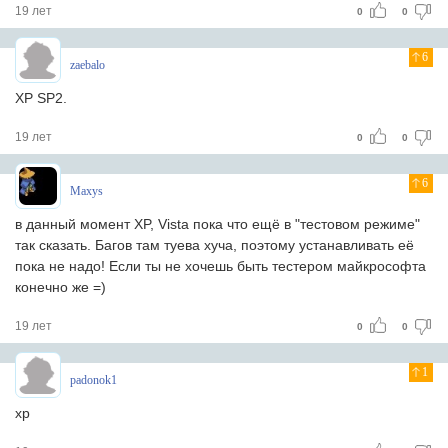
19 лет
0
0
6
zaebalo
XP SP2.
19 лет
0
0
6
Maxys
в данный момент XP, Vista пока что ещё в "тестовом режиме"
так сказать. Багов там туева хуча, поэтому устанавливать её
пока не надо! Если ты не хочешь быть тестером майкрософта
конечно же =)
19 лет
0
0
1
padonok1
xp