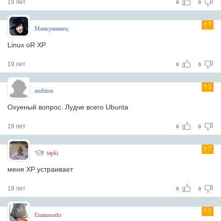
19 лет
0
0
7
Манкунианец
Linux oR XP
19 лет
0
0
5
audition
Охуеный вопрос. Лудче всего Ubunta
19 лет
0
0
7
tapki
меня ХР устраивает
19 лет
0
0
5
Enamorado