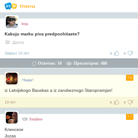
Ответы
lesja
Kakuju marku piva predpochitaete?
Другое
Закрыт 19 лет
3
0
Ответов: 10
Просмотров: 486
6
^Sonix^
iz Latvijskogo Bauskas a iz zarubeznogo Staropramjan!
19 лет
0
0
7
Smiiileee
Клинское
Jozas