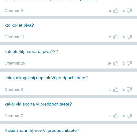
Ответов:
9
3
0
kto xo4et piva?
Ответов:
11
2
0
kak otu4itj parna ot piva???
Ответов:
26
10
2
kakoj alkogoljnij napitok Vi predpochitaete?
Ответов:
8
1
0
kakoi vid sporta vi predpochitaete?
Ответов:
7
1
0
Kakie zhanri filjmov,Vi predpochitaete?