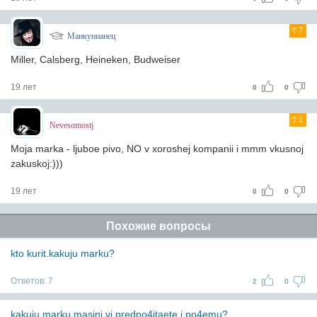
7
Манкунианец
Miller, Calsberg, Heineken, Budweiser
19 лет
0
0
1
Nevesomostj
Moja marka - ljuboe pivo, NO v xoroshej kompanii i mmm vkusnoj
zakuskoj:)))
19 лет
0
0
Похожие вопросы
kto kurit.kakuju marku?
Ответов:
7
2
0
kakuju marku masini vi predpo4itaete i po4emu?