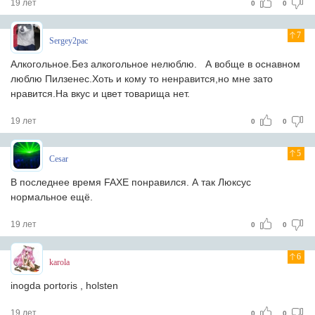
19 лет
0
0
7
Sergey2pac
Алкогольное.Без алкогольное нелюблю. А вобще в оснавном
люблю Пилзенес.Хоть и кому то ненравится,но мне зато
нравится.На вкус и цвет товарища нет.
19 лет
0
0
5
Cesar
В последнее время FAXE понравился. А так Люксус
нормальное ещё.
19 лет
0
0
6
karola
inogda portoris , holsten
19 лет
0
0