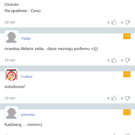
Uzavas
На крайняк - Cesu
19 лет
0
0
5
Vitaliti
nravitsa Aldaris zelta...daze neznaju po4emu =)))
19 лет
0
0
6
Gothica
solodovoe!
19 лет
0
0
6
princeska
Kalzberg.....mmm=)