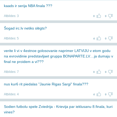
kaads ir serija NBA finala ???
Atbildes:
3
0
0
Šogad irc.lv netiks slēgts?
Atbildes:
5
4
0
verite li vi v 4estnoe golosovanie naprimer LATVIJU v etom godu
na evrovidinie predstavljaet gruppa BONAPARTE.LV....ja dumaju v
final ne proidem a vi???
Atbildes:
7
0
0
nus kur6 rit piedalas "Jaunie Rigas Sargi" finala???
Atbildes:
4
4
0
Sodien futbolu spele Zviedrija - Krievija par ieklusanu 8.finala, kuri
vines?