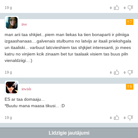
19 g
0
0
7
iive
man arii taa shkjiet...piem man liekas ka tien bonaparti ir pilniiga
izgaashanaas....galvenais stulbums no latvijs ar itaali priekshgala
un itaaliski... varbuut latcvieshiem tas shjkjiet interesanti, jo mees
katru no vinjiem kcik zinaam bet tur taalaak visiem tas buus piln
vienaldziigi...:)
19 g
0
0
6
iewish
ES ar taa domaaju...
*Buutu mana maasa tikusi... :D
19 g
0
0
Līdzīgie jautājumi