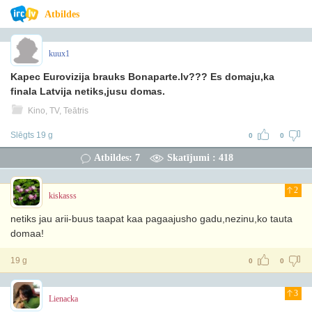
Atbildes
kuux1
Kapec Eurovizija brauks Bonaparte.lv??? Es domaju,ka
finala Latvija netiks,jusu domas.
Kino, TV, Teātris
Slēgts 19 g
0
0
Atbildes: 7
Skatījumi : 418
2
kiskasss
netiks jau arii-buus taapat kaa pagaajusho gadu,nezinu,ko tauta
domaa!
19 g
0
0
3
Lienacka