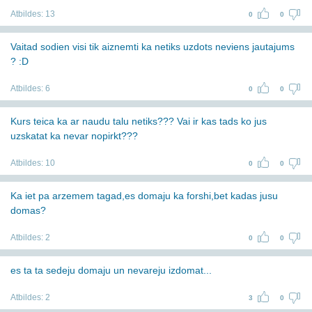
Atbildes:
13
0
0
Vaitad sodien visi tik aiznemti ka netiks uzdots neviens jautajums
? :D
Atbildes:
6
0
0
Kurs teica ka ar naudu talu netiks??? Vai ir kas tads ko jus
uzskatat ka nevar nopirkt???
Atbildes:
10
0
0
Ka iet pa arzemem tagad,es domaju ka forshi,bet kadas jusu
domas?
Atbildes:
2
0
0
es ta ta sedeju domaju un nevareju izdomat...
Atbildes:
2
3
0