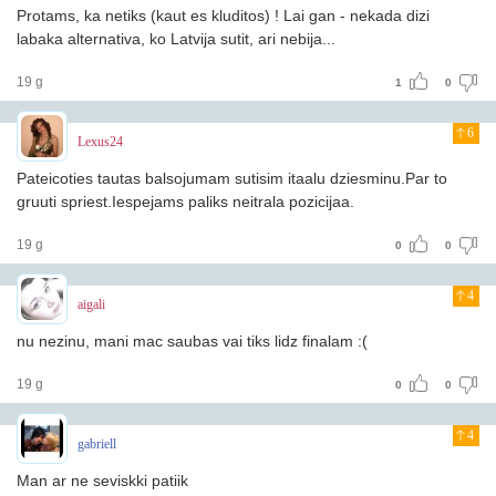
Protams, ka netiks (kaut es kluditos) ! Lai gan - nekada dizi
labaka alternativa, ko Latvija sutit, ari nebija...
19 g
1
0
6
Lexus24
Pateicoties tautas balsojumam sutisim itaalu dziesminu.Par to
gruuti spriest.Iespejams paliks neitrala pozicijaa.
19 g
0
0
4
aigali
nu nezinu, mani mac saubas vai tiks lidz finalam :(
19 g
0
0
4
gabriell
Man ar ne seviskki patiik