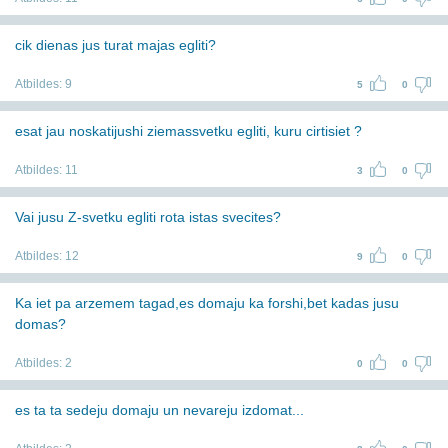
cik dienas jus turat majas egliti?
Atbildes:
9
5
0
esat jau noskatijushi ziemassvetku egliti, kuru cirtisiet ?
Atbildes:
11
3
0
Vai jusu Z-svetku egliti rota istas svecites?
Atbildes:
12
9
0
Ka iet pa arzemem tagad,es domaju ka forshi,bet kadas jusu
domas?
Atbildes:
2
0
0
es ta ta sedeju domaju un nevareju izdomat...