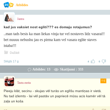
Atbildes
Jantra
kad jus vaksiet nost egliti??? es domaju rotajumus?
..man tads besis ka man liekas vinja tur vel nostaves lidz vasarai!!
bet nuuuu nebushu jau es pirma kam vel vasara eglite staves
istaba!!!
Dažādi
Slēgts 17 g
4
0
Atbildes: 13
Skatījumi : 333
6
Tautu-meita
Pieeju klāt, secinu - skujas vēl turās un eglīšu mantiņas ir vietā.
Nu tad izlemts - lai vēl pastāv un papriecē mūsu acis kamēr vēl tā
zaļa un koša