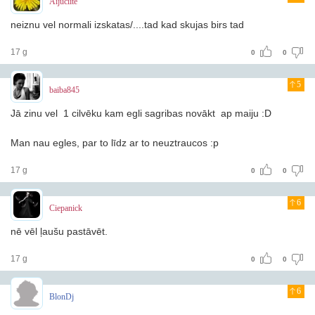
Aijuciite
neiznu vel normali izskatas/....tad kad skujas birs tad
17 g
0
0
5
baiba845
Jā zinu vel 1 cilvēku kam egli sagribas novākt ap maiju :D
Man nau egles, par to līdz ar to neuztraucos :p
17 g
0
0
6
Ciepanick
nē vēl ļaušu pastāvēt.
17 g
0
0
6
BlonDj