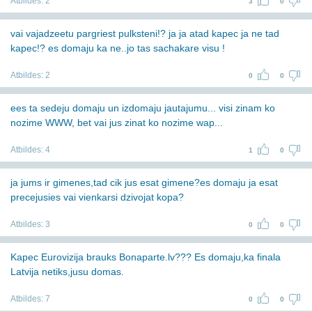
Atbildes:
2
3
0
vai vajadzeetu pargriest pulksteni!? ja ja atad kapec ja ne tad
kapec!? es domaju ka ne..jo tas sachakare visu !
Atbildes:
2
0
0
ees ta sedeju domaju un izdomaju jautajumu... visi zinam ko
nozime WWW, bet vai jus zinat ko nozime wap...
Atbildes:
4
1
0
ja jums ir gimenes,tad cik jus esat gimene?es domaju ja esat
precejusies vai vienkarsi dzivojat kopa?
Atbildes:
3
0
0
Kapec Eurovizija brauks Bonaparte.lv??? Es domaju,ka finala
Latvija netiks,jusu domas.
Atbildes:
7
0
0