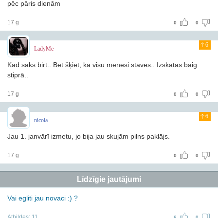
pēc pāris dienām
17 g
0
0
6
LadyMe
Kad sāks birt.. Bet šķiet, ka visu mēnesi stāvēs.. Izskatās baig
stiprā..
17 g
0
0
6
nicola
Jau 1. janvārī izmetu, jo bija jau skujām pilns paklājs.
17 g
0
0
Līdzīgie jautājumi
Vai egliti jau novaci :) ?
Atbildes:
11
6
0