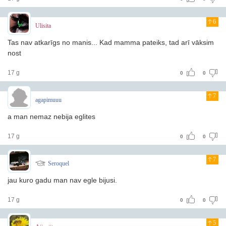
6
Ulisita
Tas nav atkarīgs no manis... Kad mamma pateiks, tad arī vāksim
nost
17 g
0
0
7
agapimuuu
a man nemaz nebija eglites
17 g
0
0
7
Seroquel
jau kuro gadu man nav egle bijusi.
17 g
0
0
5