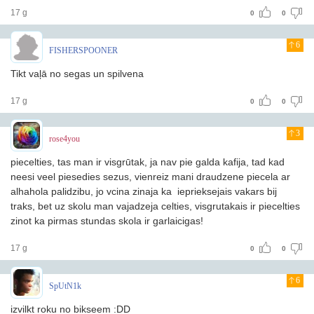
17 g
0
0
6
FISHERSPOONER
Tikt vaļā no segas un spilvena
17 g
0
0
3
rose4you
piecelties, tas man ir visgrūtak, ja nav pie galda kafija, tad kad
neesi veel piesedies sezus, vienreiz mani draudzene piecela ar
alhahola palidzibu, jo vcina zinaja ka ieprieksejais vakars bij
traks, bet uz skolu man vajadzeja celties, visgrutakais ir piecelties
zinot ka pirmas stundas skola ir garlaicigas!
17 g
0
0
6
SpUtN1k
izvilkt roku no bikseem :DD