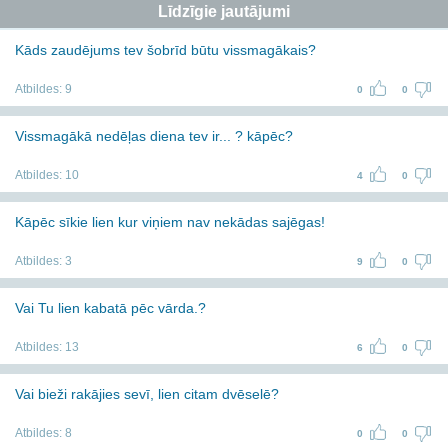
Līdzīgie jautājumi
Kāds zaudējums tev šobrīd būtu vissmagākais?
Atbildes:
9
0
0
Vissmagākā nedēļas diena tev ir... ? kāpēc?
Atbildes:
10
4
0
Kāpēc sīkie lien kur viņiem nav nekādas sajēgas!
Atbildes:
3
9
0
Vai Tu lien kabatā pēc vārda.?
Atbildes:
13
6
0
Vai bieži rakājies sevī, lien citam dvēselē?
Atbildes:
8
0
0