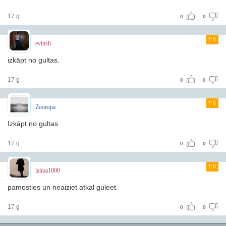
17 g
0
0
6
evinsh
izkāpt no gultas.
17 g
0
0
6
Zooropa
Izkāpt no gultas
17 g
0
0
6
laima1000
pamosties un neaiziet atkal guleet.
17 g
0
0