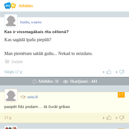
Atbildes
bumba_waartos
Kas ir vissmagākais rīta cēlienā?
Kas sagādā īpašu piepūli?
Man piemēram saklāt gultu... Nekad to neizdaru.
Dažādi
Slēgts 17 g
0
0
Atbildes: 11
Skatījumi : 441
7
melis26
paspēt līdz podam.....tā čurāt gribas
17 g
2
0