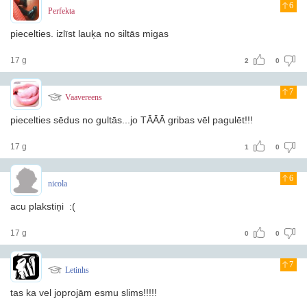
6
Perfekta
piecelties. izlīst lauķa no siltās migas
17 g
2
0
7
Vaavereens
piecelties sēdus no gultās...jo TĀĀĀ gribas vēl pagulēt!!!
17 g
1
0
6
nicola
acu plakstiņi :(
17 g
0
0
7
Letinhs
tas ka vel joprojām esmu slims!!!!!