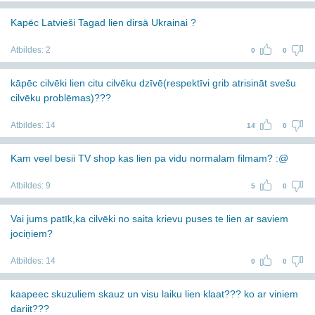
Kapēc Latvieši Tagad lien dirsā Ukrainai ?
Atbildes:
2
0
0
kāpēc cilvēki lien citu cilvēku dzīvē(respektīvi grib atrisināt svešu
cilvēku problēmas)???
Atbildes:
14
14
0
Kam veel besii TV shop kas lien pa vidu normalam filmam? :@
Atbildes:
9
5
0
Vai jums patīk,ka cilvēki no saita krievu puses te lien ar saviem
jociņiem?
Atbildes:
14
0
0
kaapeec skuzuliem skauz un visu laiku lien klaat??? ko ar viniem
dariit???