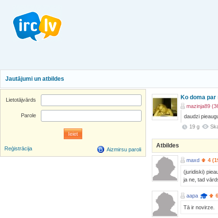
Jautājumi un atbildes
Ko doma par 
Lietotājvārds
mazinja89 (3
Parole
daudzi pieaug
19 g
Ska
Atbildes
Reģistrācija
Aizmirsu paroli
maxd
4 (1
(juridiski) pi
ja ne, tad vārds
aapa
Tā ir novirze.