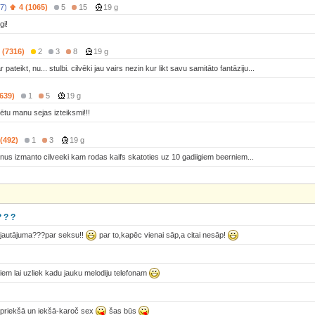
7)
4 (1065)
5
15
19 g
gi!
 (7316)
2
3
8
19 g
 pateikt, nu... stulbi. cilvēki jau vairs nezin kur likt savu samitāto fantāziju...
(639)
1
5
19 g
ētu manu sejas izteiksmi!!!
 (492)
1
3
19 g
ernus izmanto cilveeki kam rodas kaifs skatoties uz 10 gadiigiem beerniem...
 ? ?
 jautājuma???par seksu!!
par to,kapēc vienai sāp,a citai nesāp!
jiem lai uzliek kadu jauku melodiju telefonam
priekšā un iekšā-karoč sex
šas būs