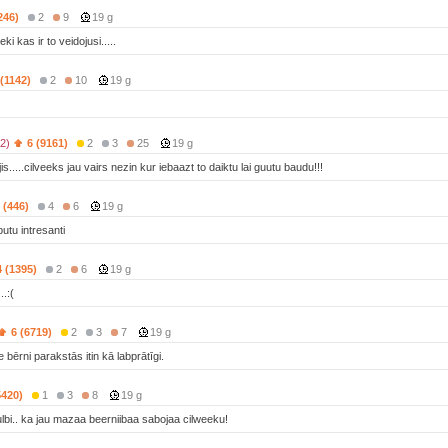
246)
2
9
19 g
veki kas ir to veidojusi.....
 (1142)
2
10
19 g
42)
6 (9161)
2
3
25
19 g
jis.....cilveeks jau vairs nezin kur iebaazt to daiktu lai guutu baudu!!!
 (446)
4
6
19 g
utu intresanti
4 (1395)
2
6
19 g
..:(
6 (6719)
2
3
7
19 g
ie bērni parakstās itin kā labprātīgi.
5420)
1
3
8
19 g
uulbi.. ka jau mazaa beerniibaa sabojaa cilweeku!