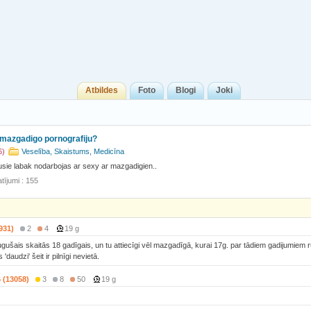
Atbildes
Foto
Blogi
Joki
mazgadigo pornografiju?
6)
Veselība, Skaistums, Medicīna
usie labak nodarbojas ar sexy ar mazgadigien..
tījumi : 155
931)
2
4
19 g
eaugušais skaitās 18 gadīgais, un tu attiecīgi vēl mazgadīgā, kurai 17g. par tādiem gadijumiem 
 'daudzi' šeit ir pilnīgi nevietā.
6 (13058)
3
8
50
19 g