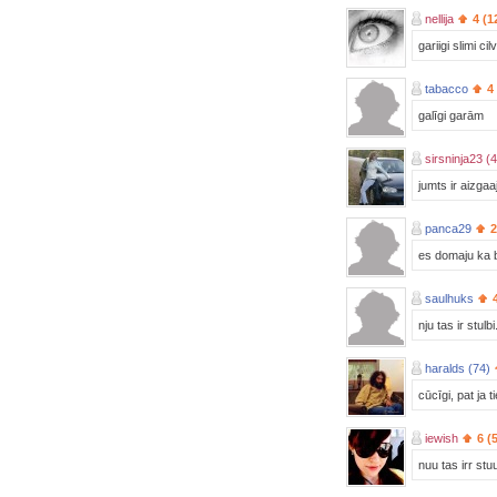
nellija
4 (1
gariigi slimi cil
tabacco
4
galīgi garām
sirsninja23 (
jumts ir aizgaa
panca29
2
es domaju ka b
saulhuks
nju tas ir stulbi.
haralds (74)
cūcīgi, pat ja t
iewish
6 (
nuu tas irr st