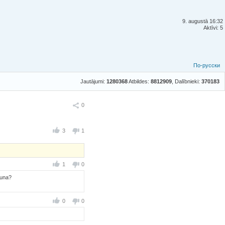
9. augustā 16:32
Aktīvi: 5
По-русски
Jautājumi:
1280368
Atbildes:
8812909
, Dalībnieki:
370183
Ieteikt
0
3
1
1
0
runa?
0
0