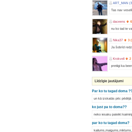
ART_MAN (3
Tas nav veselī
daceens
6
nu ko tad te var
Nika37
3 
Ja šobrīd redz
Krokvell
2
pretiigi ka be
Līdzīgie jautājumi
Par ko tu tagad doma ??
un kā izskatās pēc pēdējā
ko just pa to doma??
neko iesaku pateikt kaimin
par ko tu tagad doma?
kailums,maigums,miklums,