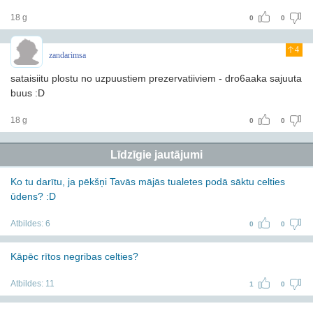
18 g
0
0
4
zandarimsa
sataisiitu plostu no uzpuustiem prezervatiiviem - dro6aaka sajuuta
buus :D
18 g
0
0
Līdzīgie jautājumi
Ko tu darītu, ja pēkšņi Tavās mājās tualetes podā sāktu celties
ūdens? :D
Atbildes:
6
0
0
Kāpēc rītos negribas celties?
Atbildes:
11
1
0