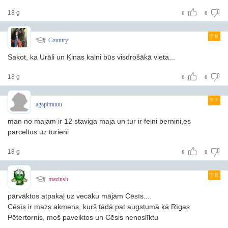
18 g
0
0
6
Country
Sakot, ka Urāli un Ķinas kalni būs visdrošākā vieta...
18 g
0
0
7
agapimuuu
man no majam ir 12 staviga maja un tur ir feini bernini,es
parceltos uz turieni
18 g
0
0
8
mazinsh
pārvāktos atpakaļ uz vecāku mājām Cēsīs...
Cēsīs ir mazs akmens, kurš tādā pat augstumā kā Rīgas
Pētertornis, moš paveiktos un Cēsis nenoslīktu