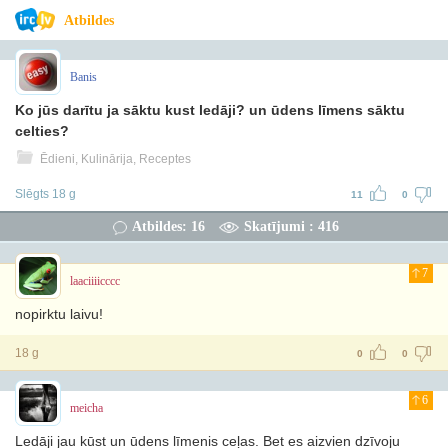
Atbildes
Banis
Ko jūs darītu ja sāktu kust ledāji? un ūdens līmens sāktu
celties?
Ēdieni, Kulinārija, Receptes
Slēgts 18 g
11
0
Atbildes: 16
Skatījumi : 416
7
laaciiiicccc
nopirktu laivu!
18 g
0
0
6
meicha
Ledāji jau kūst un ūdens līmenis ceļas. Bet es aizvien dzīvoju