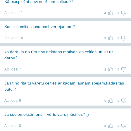
Kā piespiežat sevi no rītiem celties ?!
Atbildes:
11
4
0
Kas liek celties jusu pashvertejumam?
Atbildes:
10
9
0
ko darīt, ja no rīta nav nekādas motivācijas celties un iet uz
darbu?
Atbildes:
7
2
0
Ja rit no rita tu varetu celties ar kadam jaunam spejam,kadas tas
butu ?
Atbildes:
6
6
0
Ja šodien eksāmens ir vērts vairs mācīties? ;)
Atbildes:
8
5
0