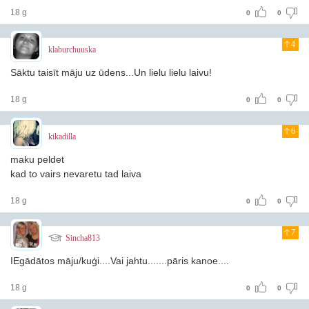
18 g
0
0
4
klaburchuuska
Sāktu taisīt māju uz ūdens...Un lielu lielu laivu!
18 g
0
0
6
kikadilla
maku peldet
kad to vairs nevaretu tad laiva
18 g
0
0
7
Sincha813
IEgādātos māju/kuģi....Vai jahtu.......pāris kanoe....
18 g
0
0