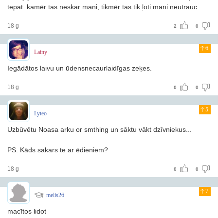
tepat..kamēr tas neskar mani, tikmēr tas tik ļoti mani neutrauc
18 g
2
0
6
Lainy
Iegādātos laivu un ūdensnecaurlaidīgas zeķes.
18 g
0
0
5
Lyteo
Uzbūvētu Noasa arku or smthing un sāktu vākt dzīvniekus...
PS. Kāds sakars te ar ēdieniem?
18 g
0
0
7
melis26
macītos lidot