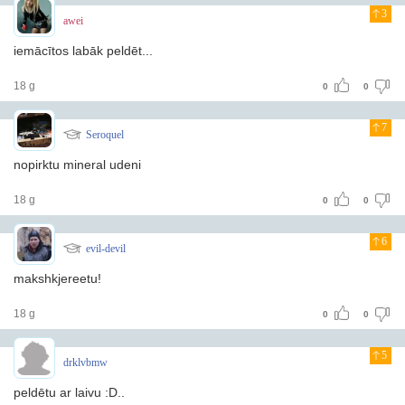
3
awei
iemācītos labāk peldēt...
18 g
0
0
7
Seroquel
nopirktu mineral udeni
18 g
0
0
6
evil-devil
makshkjereetu!
18 g
0
0
5
drklvbmw
peldētu ar laivu :D..