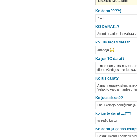
Līdzīgie jautājumi
Ko darat????:)
2 =D
KO DARAT...?
Atdod ubagiem,lai valkaa v
ko Jūs tagad darat?
onanēju
Kā jūs TO darat?
...man sen vairs nav sistē
dienu vārdiņus...redzu savu
Ko jus darat?
A man nepaliek skučna irc-ā!
Vēlāk to visu izmantošu, t
Ko juus darat??
Lasu kārtējo neoriģinālo ja
ko jūs te darat ....???
to pašu ko tu.
Ko darat ja gadās iekāp
Pasaku kaadu nepiedieniigu