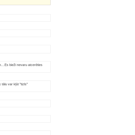
...Es bieži nevaru atcerēties
lu var kļūt ''tizls''