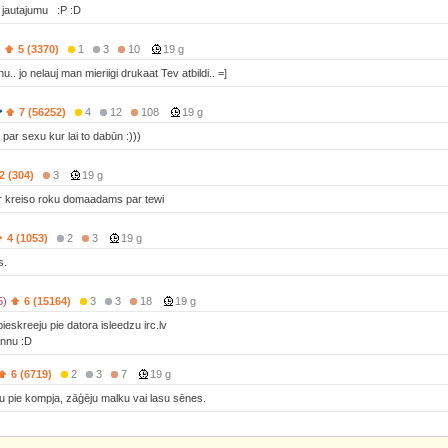
u jautajumu :P :D
s
5 (3370)
1
3
10
19 g
.. jo nelauj man mieriigi drukaat Tev atbildi.. =]
7 (56252)
4
12
108
19 g
par sexu kur lai to dabūn :)))
2 (304)
3
19 g
r kreiso roku domaadams par tewi
4 (1053)
2
3
19 g
s.
5)
6 (15164)
3
3
18
19 g
ieskreeju pie datora isleedzu irc.lv
vannu :D
6 (6719)
2
3
7
19 g
nu pie kompja, zāģēju malku vai lasu sēnes.