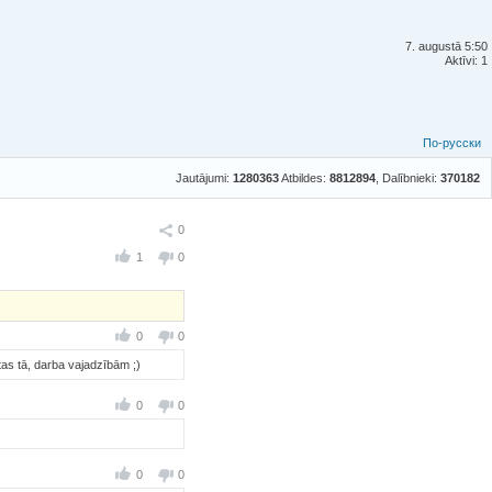
7. augustā 5:50
Aktīvi: 1
По-русски
Jautājumi:
1280363
Atbildes:
8812894
, Dalībnieki:
370182
Ieteikt
0
1
0
0
0
as tā, darba vajadzībām ;)
0
0
0
0