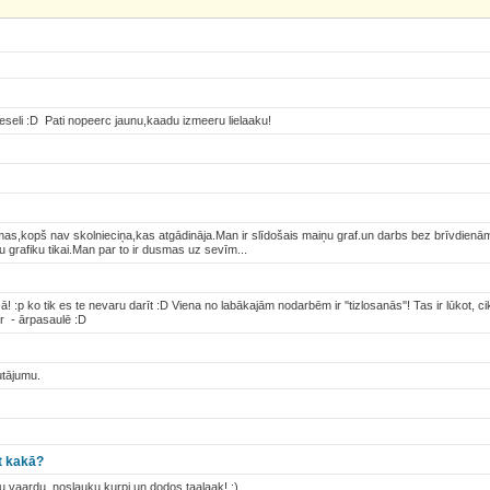
eseli :D Pati nopeerc jaunu,kaadu izmeeru lielaaku!
mas,kopš nav skolnieciņa,kas atgādināja.Man ir slīdošais maiņu graf.un darbs bez brīvdienām.
 grafiku tikai.Man par to ir dusmas uz sevīm...
 :p ko tik es te nevaru darīt :D Viena no labākajām nodarbēm ir ''tizlosanās''! Tas ir lūkot, cik tā
ur - ārpasaulē :D
utājumu.
t kakā?
 vaardu, noslauku kurpi un dodos taalaak! :)