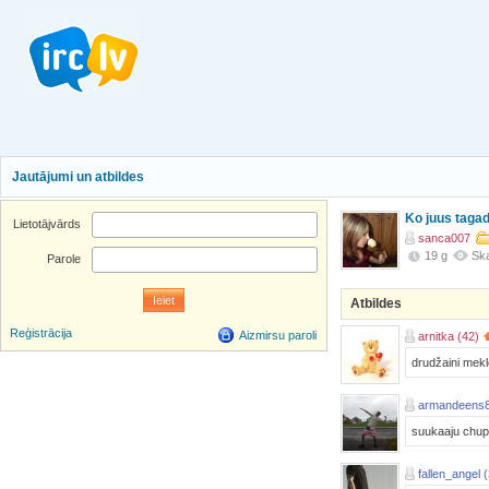
Jautājumi un atbildes
Ko juus tagad
Lietotājvārds
sanca007
19 g
Ska
Parole
Atbildes
Reģistrācija
Aizmirsu paroli
arnitka (42)
drudžaini mekl
armandeens8
suukaaju chup
fallen_angel 