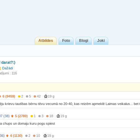
Atbildes
Foto
Blogi
Joki
 darat?:)
Dažādi
tījumi : 116
6 (9459)
2
5
42
19 g
ēju krievu tautības bērnu tēvu vecumā no 20-40, kas reizēm apmeklē Laimas veikalus... bet t
7 (38)
5 (2780)
1
3
18
19 g
a chups un domaju kuru pogu spiest
(36)
4 (1130)
2
10
19 g