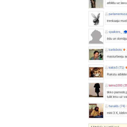
atbildu uz tav
parlamentus
trenkaaju mushu
spaikers_
ēdu un domāju 
karlisbots
masturbeeju a
kakis5 (71)
Rakstu atbilde
laima1000 (3
tikko pamodo,p
tuliit iesu uz 
haralds (74)
mini 3 X, klek