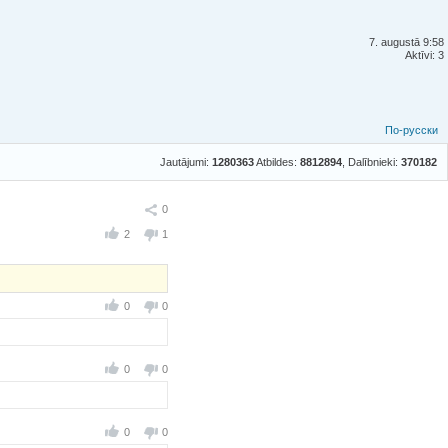
7. augustā 9:58
Aktīvi: 3
По-русски
Jautājumi:
1280363
Atbildes:
8812894
, Dalībnieki:
370182
Ieteikt
0
2
1
0
0
0
0
0
0