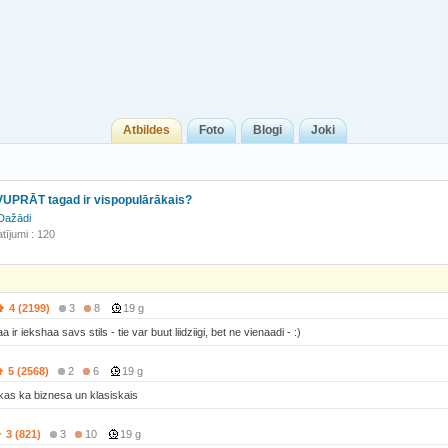
Atbildes
Foto
Blogi
Joki
AVUPRĀT tagad ir vispopulārākais?
Dažādi
tījumi : 120
4 (2199)
3
8
19 g
 ir iekshaa savs stils - tie var buut liidziigi, bet ne vienaadi - :)
5 (2568)
2
6
19 g
kas ka biznesa un klasiskais
3 (821)
3
10
19 g