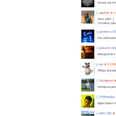
brīvais.vnk brī
apelsins
3
Savs stils!! :)
Citi mikse stilus
gardners (76
Kas pašai pies
getworth (40)
Manuprāt tie ir
wix
6 (108
Pilnīgs bezstil
Skydlakam
domaju,ka jauni
[TR]PlayBoy
tagat topaa ir
tirlins (35)