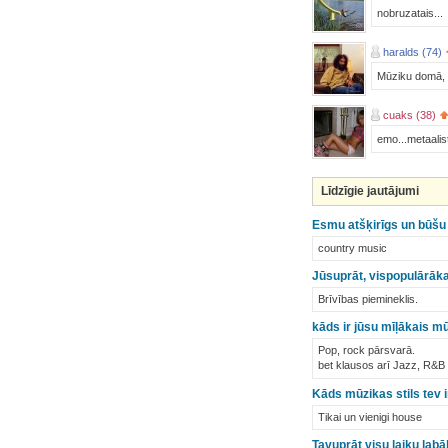
nobruzatais...
haralds (74)
Mūziku domā, p
cuaks (38)
emo...metaalis
Līdzīgie jautājumi
Esmu atšķirīgs un būšu t
country music
Jūsuprāt, vispopulārāka
Brīvības piemineklis.
kāds ir jūsu mīļākais mū
Pop, rock pārsvarā.
bet klausos arī Jazz, R&B 
Kāds mūzikas stils tev i
Tikai un vienigi house
Tavuprāt visu laiku labā