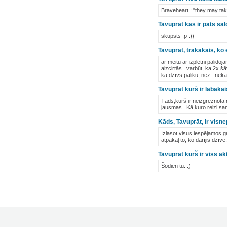
Braveheart : "they may tak
Tavuprāt kas ir pats sa
skūpsts :p :))
Tavuprāt, trakākais, ko e
ar meitu ar izpletni palido
aizcirtās...varbūt, ka 2x 
ka dzīvs paliku, nez...nekā
Tavuprāt kurš ir labākai
Tāds,kurš ir neizgreznotā m
jausmas.. Kā kuro reizi sa
Kāds, Tavuprāt, ir vis
Izlasot visus iespējamos g
atpakaļ to, ko darījis dzīv
Tavuprāt kurš ir viss akt
Šodien tu. :)