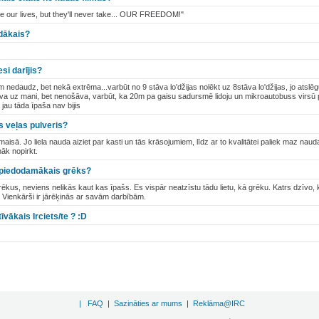
e our lives, but they'll never take... OUR FREEDOM!"
ldākais?
si darījis?
jām nedaudz, bet nekā extrēma...varbūt no 9 stāva lo'džijas nolēkt uz 8stāva lo'džijas, jo atsl
šāva uz mani, bet nenošāva, varbūt, ka 20m pa gaisu sadursmē lidoju un mikroautobuss virsū pē
 jau tāda īpaša nav bijis
s veļas pulveris?
aisā. Jo liela nauda aiziet par kasti un tās krāsojumiem, līdz ar to kvalitātei paliek maz naud
nāk nopirkt.
nepiedodamākais grēks?
rēkus, neviens nelikās kaut kas īpašs. Es vispār neatzīstu tādu lietu, kā grēku. Katrs dzīvo
ē. Vienkārši ir jārēķinās ar savām darbībām.
īvākais Irciets/te ? :D
|
FAQ
|
Sazināties ar mums
|
Reklāma@IRC