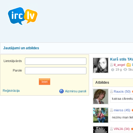
Jautājumi un atbildes
Kurš stils T
Lietotājvārds
lil_angel
19 g
Ska
Parole
Atbildes
Reģistrācija
Aizmirsu paroli
Raucis (50)
katraa cilveekaa
mierss (45)
nezinu man lie
VINJA (34)