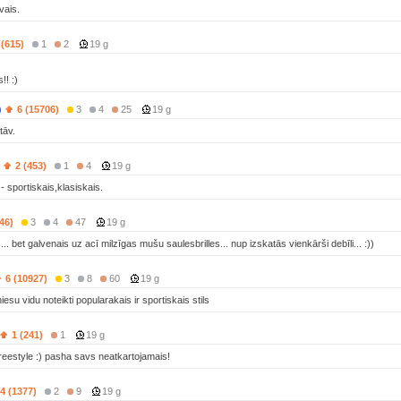
vais.
 (615)
1
2
19 g
!! :)
)
6 (15706)
3
4
25
19 g
tāv.
2 (453)
1
4
19 g
 - sportiskais,klasiskais.
46)
3
4
47
19 g
s... bet galvenais uz acī milzīgas mušu saulesbrilles... nup izskatās vienkārši debīli... :))
6 (10927)
3
8
60
19 g
esu vidu noteikti popularakais ir sportiskais stils
1 (241)
1
19 g
 freestyle :) pasha savs neatkartojamais!
4 (1377)
2
9
19 g