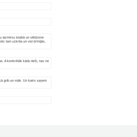
ēgu aizmirsu istabā un slēdzene
c tam uzkrita un visi brīnījās,
as. A konkrētāk kādu tieši, nav ne
, kā grib un māk. Un katrs saņem