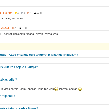
6 (6719)
2
3
7
19 g
arpalas, vai vēl ko.
2 (263)
2
19 g
ti... bet pati gan esmu rozaaa...dievinu rozaa krasu
āds - Kāds mūzikas stils tavuprāt ir labākais līnijdejām?
is kultūras objekts Latvijā?
zikas stils ?
un vissu pārējo - esmu spējīga klausīties visu
izņemot operas
r mīļākais?
kais citāts no kādas filmas?