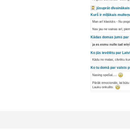
jūsuprāt dīvainākai
Kurš ir mīļākais multeņu
Man arī klasisks - Nu pogo
Nav jau ne vainas arī, piem
Kādas domas jums par 
ja es esmu nulle tad wiņ
Ko jūs ievēlētu par Latv
Kādu no malas, cilvēku kurš
Ko tu domā par valsts p
Nasing spešal.....
Pārāk emocionāls, lai būtu 
Lauku onkulīts.