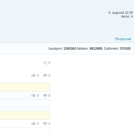
6. augustā 10:39
Aktīvi: 4
По-русски
Jautājumi:
1280362
Atbildes:
8812889
, Dalībnieki:
370182
Ieteikt
0
0
0
0
0
0
0