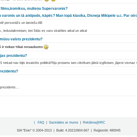
s filmu,komiksu, multeņu Supervaronis?
 varonis un tā antipods, kāpēc? Man topā klasika, Disneja Mikipele u.c. Par otro
di! personāžs un latviešu AB
., leduslaikmetam, bet šitās es varu skatīties atkal un atkal
mūsu valsts prezidentu?
š ir nekas~tikai nosaukums
ijas prezidentu?
 nekad nav bijis iesaistīts politikā!!Nju protams tam cilvēkam jābūt izglītotam, jāprot vismaz 
rezidentu?
prezidents....
|
FAQ
|
Sazināties ar mums
|
Reklāma@IRC
SIA "Enio" © 2004-2013 | Build: 4.20210904.667 | Reģistrēti: 480045