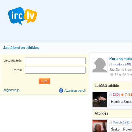
Jautājumi un atbildes
Kuru no multe
Lietotājvārds
munkss (40)
Jautājums ir atr
Parole
17 g
Ska
Labākā atbilde
Reģistrācija
Aizmirsu paroli
DiiDii
7 (3
Homēru Simps
Atbildes
filozofs1991
Šreku... Noteik