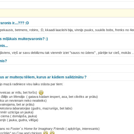
ronis ir....??? :D
pekausis, betmens, robins, :D, kkaadi laaciishi bija, vinnijs puuks, suuklis bobs, frenks no
s mīļākais multeņvaronis? :)
is...
ļāviens, viņš ar savu debilizmu tak vienmēr iziet "sauss no ūdens" , pārējie tur cieš, mokās ...
nis?
ešus ar multeņu tēliem, kurus ar kādiem salīdzinātu ?
jo mazā radiniece visu laiku stāsta par tiem:
veicas ar mīlu, bet foršs)
o
Billijs un Mendija
( gatava kādam iespert, asa, bet cilvēks ar prātu)
jauka un nevienam neko neatteiks)
ainojama, bet ar prātu)
ekstera labaratorijas
(gudrs, mazrunīgs, bet labs)
nmēr uzticīga un jauka)
u ciema ( domājoša, jauka)
rijs
( jauka, gudra, viltīga)
mans no
Foster`s Home for Imaginary Friends
( apķērīgs, interesants)
ozītājs" no
Cow and chicken