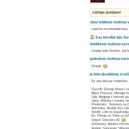
Līdzīgie jautājumi
Jūsu mīļākais multeņu va
vaavere no leduslaikmeta, 
Kas bērnībā bija Tav
debīlākais multeņu varon
Gribēju teikt Homērs, bet b
gudrakais multeņu varo
Drūpijs
ja būtu jāsalīdzina irci
Es zinu labi par multenēm, 
GucciR: Džonijs Bravo ( ne
Black Princess: Mendija n
Ulla: Mikijpele ( vienmēr 
Likky: Mārdža ( smuka, nev
Prederator : Deksters no
D
Weronika: Skubijs Dū ( vie
Seville: Lote no izgudrotāj
Es: Džerijs no
Toms un Dže
Odium: Deksters #2
DrDestory: Misters Herri
Angelo: Sarkanais "dibengr