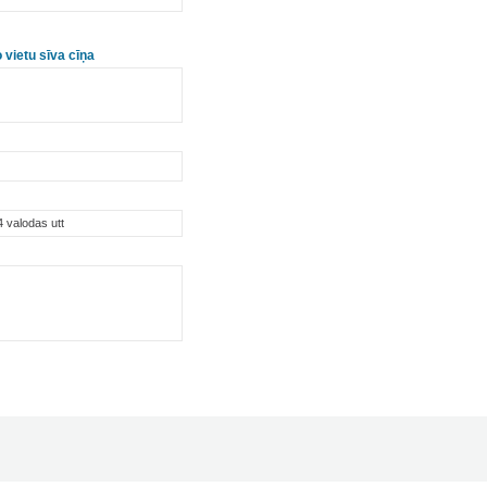
 vietu sīva cīņa
4 valodas utt