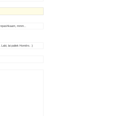
 4erepashkaam, mmm...
 Labi, lai paliek Homērs. :)