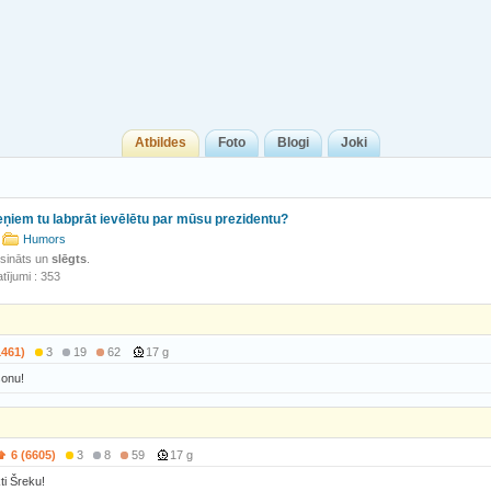
Atbildes
Foto
Blogi
Joki
ņiem tu labprāt ievēlētu par mūsu prezidentu?
Humors
isināts un
slēgts
.
tījumi : 353
1461)
3
19
62
17 g
onu!
6 (6605)
3
8
59
17 g
ti Šreku!