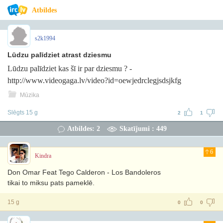
Atbildes
s2k1994
Lūdzu palīdziet atrast dziesmu
Lūdzu palīdziet kas šī ir par dziesmu ? -
http://www.videogaga.lv/video?id=oewjedrclegjsdsjkfg
Mūzika
Slēgts 15 g
2
1
Atbildes: 2
Skatījumi : 449
6
Kindra
Don Omar Feat Tego Calderon - Los Bandoleros
tikai to miksu pats pameklē.
15 g
0
0