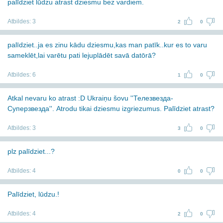
palīdziet lūdzu atrast dziesmu bez vardiem.
Atbildes:
3
2
0
palīdziet..ja es zinu kādu dziesmu,kas man patīk..kur es to varu
sameklēt,lai varētu pati lejuplādēt savā datōrā?
Atbildes:
6
1
0
Atkal nevaru ko atrast :D Ukraiņu šovu ''Телезвезда-
Суперзвезда''. Atrodu tikai dziesmu izgriezumus. Palīdziet atrast?
Atbildes:
3
3
0
plz palīdziet...?
Atbildes:
4
0
0
Palīdziet, lūdzu.!
Atbildes:
4
2
0