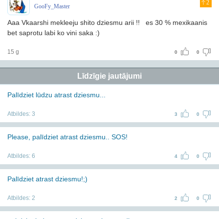
2
GooFy_Master
Aaa Vkaarshi mekleeju shito dziesmu arii !!
es 30 % mexikaanis
bet saprotu labi ko vini saka :)
15 g
0
0
Līdzīgie jautājumi
Palīdziet lūdzu atrast dziesmu...
Atbildes:
3
3
0
Please, palīdziet atrast dziesmu.. SOS!
Atbildes:
6
4
0
Palīdziet atrast dziesmu!;)
Atbildes:
2
2
0