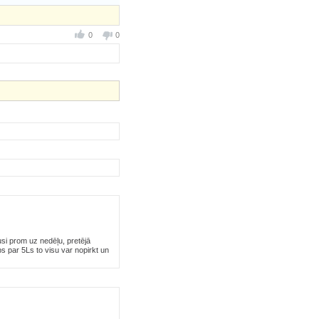
0
0
si prom uz nedēļu, pretējā
ps par 5Ls to visu var nopirkt un