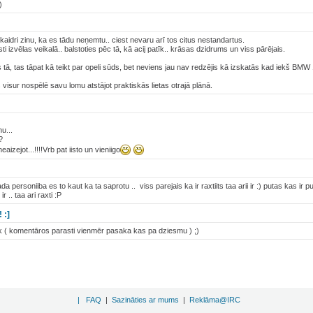
)
kaidri zinu, ka es tādu neņemtu.. ciest nevaru arī tos citus nestandartus.
i izvēlas veikalā.. balstoties pēc tā, kā acij patīk.. krāsas dzidrums un viss pārējais.
 tā, tas tāpat kā teikt par opeli sūds, bet neviens jau nav redzējis kā izskatās kad iekš B
visur nospēlē savu lomu atstājot praktiskās lietas otrajā plānā.
hu...
?
zejot...!!!!Vrb pat iisto un vieniigo
da personiiba es to kaut ka ta saprotu .. viss parejais ka ir raxtiits taa arii ir :) putas kas i
r .. taa ari raxti :P
 :]
k ( komentāros parasti vienmēr pasaka kas pa dziesmu ) ;)
|
FAQ
|
Sazināties ar mums
|
Reklāma@IRC