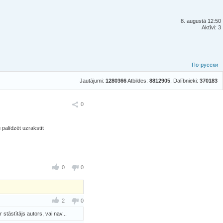
8. augustā 12:50
Aktīvi: 3
По-русски
Jautājumi:
1280366
Atbildes:
8812905
, Dalībnieki:
370183
Ieteikt
0
 palīdzēt uzrakstīt
0
0
2
0
 stāstītājs autors, vai nav...