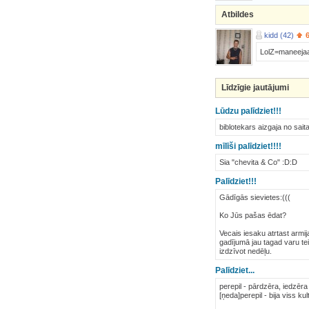
Atbildes
kidd (42)
LolZ=maneejaa 
Līdzīgie jautājumi
Lūdzu palīdziet!!!
biblotekars aizgaja no saita
mīlīši palīdziet!!!!
Sia "chevita & Co" :D:D
Palīdziet!!!
Gādīgās sievietes:(((
Ko Jūs pašas ēdat?
Vecais iesaku atrtast armi
gadījumā jau tagad varu tei
izdzīvot nedēļu.
Palīdziet...
perepil - pārdzēra, iedzēr
[ņeda]perepil - bija viss k