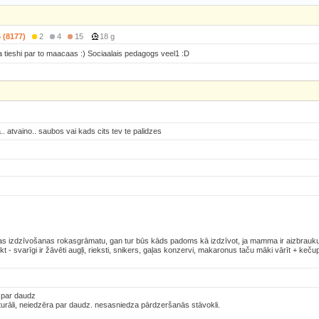
6 (8177)
2
4
15
18 g
tieshi par to maacaas :) Sociaalais pedagogs veel1 :D
.. atvaino.. saubos vai kads cits tev te palidzes
jas izdzīvošanas rokasgrāmatu, gan tur būs kāds padoms kā izdzīvot, ja mamma ir aizbrauku
kt - svarīgi ir žāvēti augļi, rieksti, snikers, gaļas konzervi, makaronus taču māki vārīt + keču
a par daudz
ulturāli, neiedzēra par daudz. nesasniedza pārdzeršanās stāvokli.