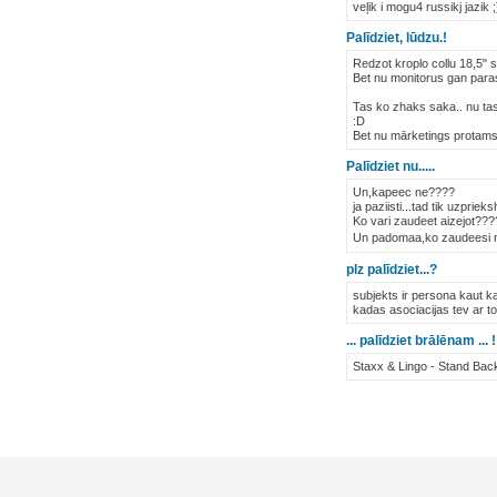
veļik i mogu4 russikj jazik ;
Palīdziet, lūdzu.!
Redzot kroplo collu 18,5" s
Bet nu monitorus gan parast
Tas ko zhaks saka.. nu tas
:D
Bet nu mārketings protams 
Palīdziet nu.....
Un,kapeec ne????
ja paziisti...tad tik uzprieks
Ko vari zaudeet aizejot???
Un padomaa,ko zaudeesi neai
plz palīdziet...?
subjekts ir persona kaut ka
kadas asociacijas tev ar to i
... palīdziet brālēnam ... !!
Staxx & Lingo - Stand Bac