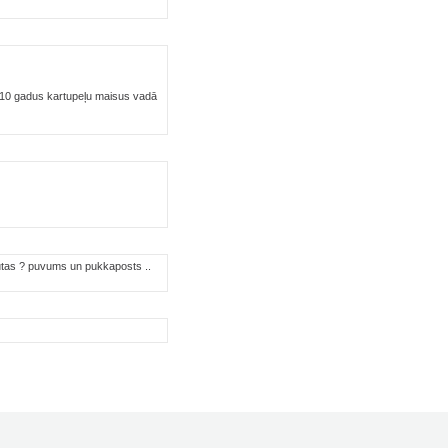
MW 10 gadus kartupeļu maisus vadā
r putas ? puvums un pukkaposts ..