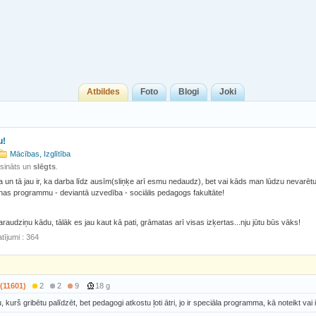
Atbildes
Foto
Blogi
Joki
u!
Mācības, Izglītība
isināts un
slēgts
.
a un tā jau ir, ka darba līdz ausīm(sliņķe arī esmu nedaudz), bet vai kāds man lūdzu nevarētu
as programmu - deviantā uzvedība - sociālis pedagogs fakultāte!
audziņu kādu, tālāk es jau kaut kā pati, grāmatas arī visas izķertas...nju jūtu būs vāks!
tījumi : 364
 (11601)
2
2
9
18 g
, kurš gribētu palīdzēt, bet pedagogi atkostu ļoti ātri, jo ir speciāla programma, kā noteikt vai ir