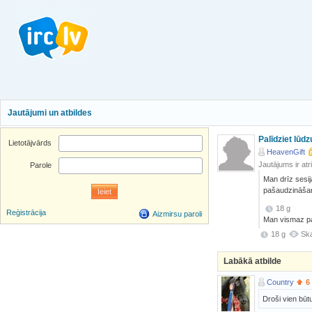
Jautājumi un atbildes
Palīdziet lūdz
Lietotājvārds
HeavenGift
Jautājums ir atr
Parole
Man drīz sesij
pašaudzināšan
18 g
Reģistrācija
Aizmirsu paroli
Man vismaz par
18 g
Ska
Labākā atbilde
Country
6
Droši vien būtu