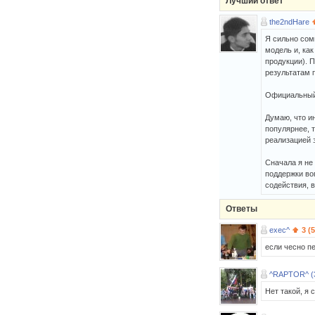
Лучший ответ
the2ndHare
Я сильно сом
модель и, как
продукции). П
результатам 
Официальный
Думаю, что и
популярнее, 
реализацией 
Сначала я не 
поддержки воп
содействия, в
Ответы
exec^
3 (
если чесно п
^RAPTOR^ (
Нет такой, я 