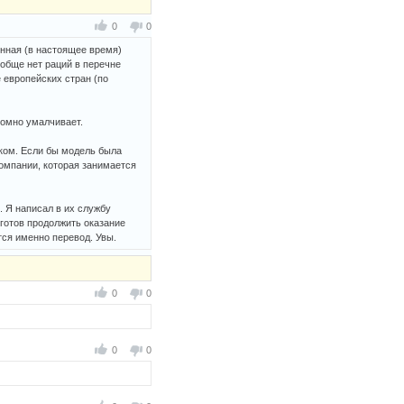
0
0
ённая (в настоящее время)
ообще нет раций в перечне
 европейских стран (по
ромно умалчивает.
ском. Если бы модель была
омпании, которая занимается
. Я написал в их службу
(готов продолжить оказание
тся именно перевод. Увы.
0
0
0
0