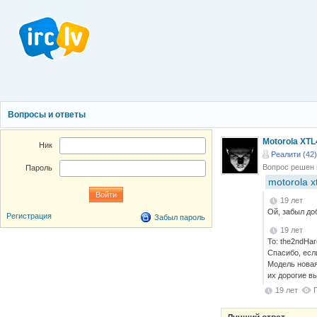
Вопросы и ответы
Motorola XTL
Ник
Реалити (42)
Вопрос решен
Пароль
motorola x
19 лет
Ой, забыл до
Регистрация
Забыл пароль
19 лет
То: the2ndHar
Спасибо, если
Модель новая
их дорогие в
19 лет