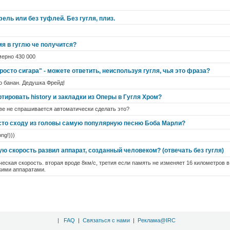
фель или без туфлей. Без гугля, плиз.
я в гуглю че получится?
мерно 430 000
просто сигара" - можете ответить, неиспользуя гугля, чья это фраза?
то банан. Дедушка Фрейд!
тировать history и закладки из Оперы в Гугля Хром?
ве не спрашивается автоматически сделать это?
осто сходу из головы самую популярную песню Боба Марли?
ong!)))
ю скорость развил аппарат, созданный человеком? (отвечать без гугля)
ческая скорость. вторая вроде 8км/с, третия если память не изменяет 16 километров в
кими аппаратами.
|
FAQ
|
Связаться с нами
|
Реклама@IRC