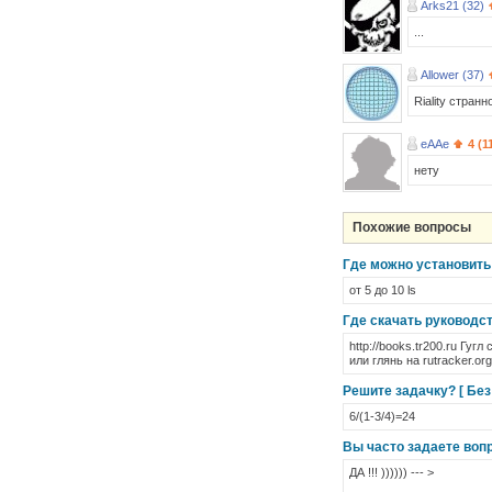
Arks21 (32)
...
Allower (37)
Riality стран
eAAe
4 (1
нету
Похожие вопросы
Где можно установить 
от 5 до 10 ls
Где скачать руководс
http://books.tr200.ru Гуг
или глянь на rutracker.or
Решите задачку? [ Без 
6/(1-3/4)=24
Вы часто задаете воп
ДА !!! )))))) --- >