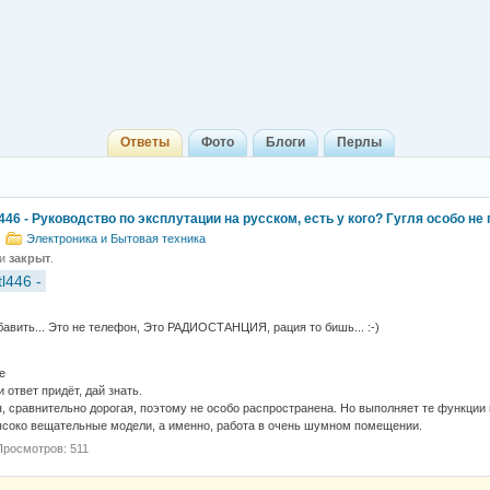
Ответы
Фото
Блоги
Перлы
446 - Руководство по эксплутации на русском, есть у кого? Гугля особо не 
Электроника и Бытовая техника
 и
закрыт
.
tl446 -
бавить... Это не телефон, Это РАДИОСТАНЦИЯ, рация то бишь... :-)
e
 ответ придёт, дай знать.
, сравнительно дорогая, поэтому не особо распространена. Но выполняет те функции
ысоко вещательные модели, а именно, работа в очень шумном помещении.
Просмотров: 511