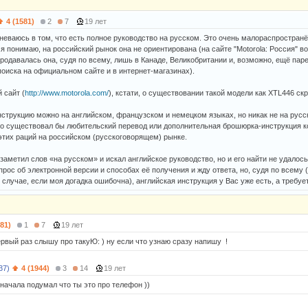
4 (1581)
2
7
19 лет
неваюсь в том, что есть полное руководство на русском. Это очень малораспростран
 я понимаю, на российский рынок она не ориентирована (на сайте "Motorola: Россия" в
родавалась она, судя по всему, лишь в Канаде, Великобритании и, возможно, ещё паре
поиска на официальном сайте и в интернет-магазинах).
 сайт (
http://www.motorola.com/
), кстати, о существовании такой модели как XTL446 ск
нструкцию можно на английском, французском и немецком языках, но никак не на рус
то существовал бы любительский перевод или дополнительная брошюрка-инструкция к
этих раций на российском (русскоговорящем) рынке.
заметил слов «на русском» и искал английское руководство, но и его найти не удалось
рос об электронной версии и способах её получения и жду ответа, но, судя по всему 
 случае, если моя догадка ошибочна), английская инструкция у Вас уже есть, а требуе
581)
1
7
19 лет
ервый раз слышу про такуЮ: ) ну если что узнаю сразу напишу !
37)
4 (1944)
3
14
19 лет
сначала подумал что ты это про телефон ))