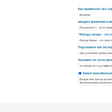
Как правильно: без ту
босиком
введите фамилию и им
Результаты 1 - 10 из при
"Иногда сигара – это 
Иногда банан - это прос
Подскажите как экспор
при установки хрома раз
Назовите не гугля пр
no woman no cry,a lallala l
Какую максимальну
Вторая или третья косми
беспилотными космичес