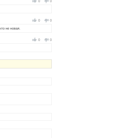
0
0
0
0
что не новая.
0
0