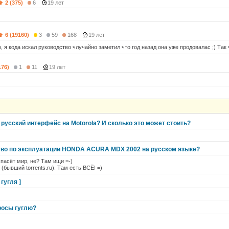
2 (375)
6
19 лет
6 (19160)
3
59
168
19 лет
но, я кода искал руководство члучайно заметил что год назад она уже продовалас ;) Так 
176)
1
11
19 лет
русский интерфейс на Motorola? И сколько это может стоить?
тво по эксплуатации HONDA ACURA MDX 2002 на русском языке?
л спасёт мир, не? Там ищи =-)
g (бывший torrents.ru). Там есть ВСЁ! =)
гугля ]
росы гуглю?