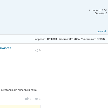
7. августа 1:53
Онлайн: 0
Latviski
Вопросов:
1280363
Ответов:
8812894
, Участников:
370182
помогла...
Поделиться
0
 на которые не способны даже
3
1