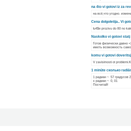
na 4to vi gotovi iz za re
на всё,что угодно. измен
Cena dolgoletija.. Vi got
lu4$e prozivu do 80 no kak
Naskolko vi gotovi sta
Готов физически давно =
иметь возможность самос
komu vi gotovi doverits
V zavisimosti ot problemi.
1 minūte сколько radiā
1 радиан ~ 57 градусов 
х радиан ~ 0, 01
Посчитай!