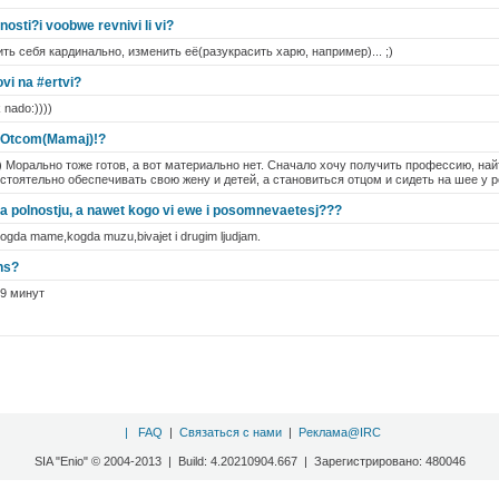
vnosti?i voobwe revnivi li vi?
ить себя кардинально, изменить её(разукрасить харю, например)... ;)
ovi na #ertvi?
 nado:))))
tj Otcom(Mamaj)!?
) Морально тоже готов, а вот материально нет. Сначало хочу получить профессию, на
тоятельно обеспечивать свою жену и детей, а становиться отцом и сидеть на шее у р
ja polnostju, a nawet kogo vi ewe i posomnevaetesj???
Kogda mame,kogda muzu,bivajet i drugim ljudjam.
ns?
29 минут
|
FAQ
|
Связаться с нами
|
Реклама@IRC
SIA "Enio" © 2004-2013 | Build: 4.20210904.667 | Зарегистрировано: 480046