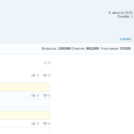
9. августа 15:51
Онлайн: 1
Latviski
Вопросов:
1280368
Ответов:
8812909
, Участников:
370183
Поделиться
0
0
0
0
0
0
0