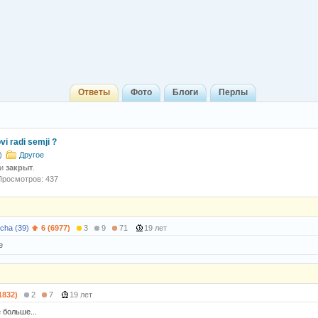
Ответы
Фото
Блоги
Перлы
vi radi semji ?
)
Другое
 и
закрыт
.
Просмотров: 437
cha (39)
6 (6977)
3
9
71
19 лет
e
1832)
2
7
19 лет
 больше...