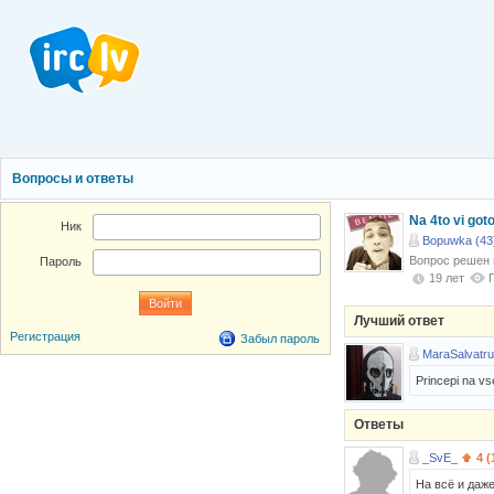
Вопросы и ответы
Na 4to vi goto
Ник
Bopuwka (43
Вопрос решен
Пароль
19 лет
Лучший ответ
Регистрация
Забыл пароль
MaraSalvatru
Princepi na vs
Ответы
_SvE_
4 (
На всё и даже