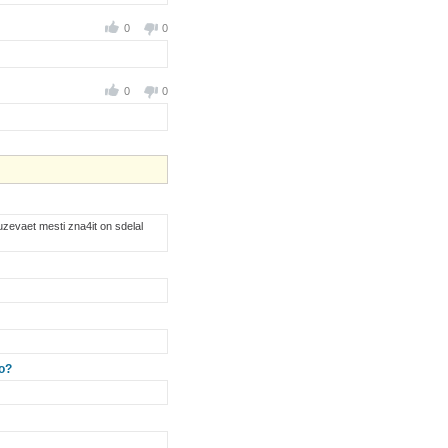
0
0
0
0
luzevaet mesti zna4it on sdelal
no?