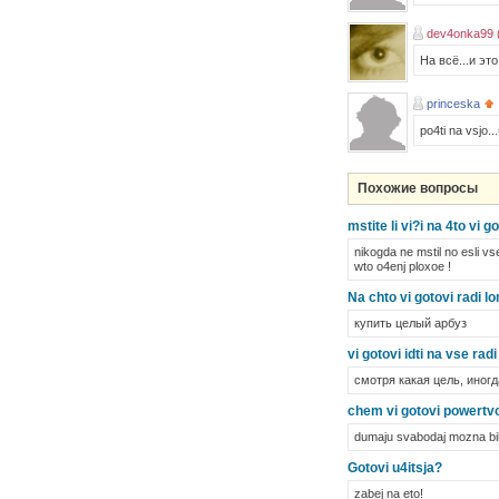
dev4onka99 
На всё...и это
princeska
po4ti na vsjo..
Похожие вопросы
mstite li vi?i na 4to vi g
nikogda ne mstil no esli vs
wto o4enj ploxoe !
Na chto vi gotovi radi l
купить целый арбуз
vi gotovi idti na vse rad
смотря какая цель, иногд
chem vi gotovi powertvova
dumaju svabodaj mozna bilo 
Gotovi u4itsja?
zabej na eto!