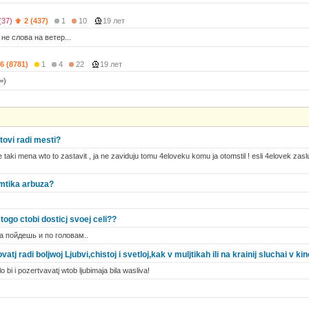
(37)
2 (437)
1
10
19 лет
 не слова на ветер...
6 (8781)
1
4
22
19 лет
.=)
otovi radi mesti?
e taki mena wto to zastavit , ja ne zaviduju tomu 4eloveku komu ja otomstil ! esli 4elovek zas
omtika arbuza?
i togo ctobi dosticj svoej celi??
а пойдешь и по головам..
tj radi boljwoj Ljubvi,chistoj i svetloj,kak v muljtikah ili na krainij sluchai v ki
bi i pozertvavatj wtob ljubimaja bila wasliva!