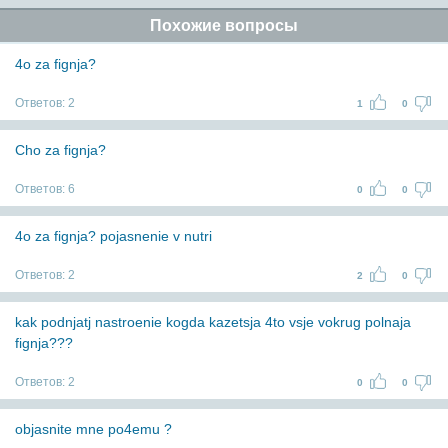
Похожие вопросы
4o za fignja?
Ответов:
2
1
0
Cho za fignja?
Ответов:
6
0
0
4o za fignja? pojasnenie v nutri
Ответов:
2
2
0
kak podnjatj nastroenie kogda kazetsja 4to vsje vokrug polnaja
fignja???
Ответов:
2
0
0
objasnite mne po4emu ?