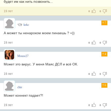
будет им как нить позвонить...
19 лет
0
0
7
kekc
А может ты ненароком моем пинаешь ? =))
19 лет
0
0
4
Mouse27
Может это вирус. У меня Маяс ДСЛ и всё ОК.
19 лет
0
0
6
chie
Может коннект падает?!
19 лет
0
0