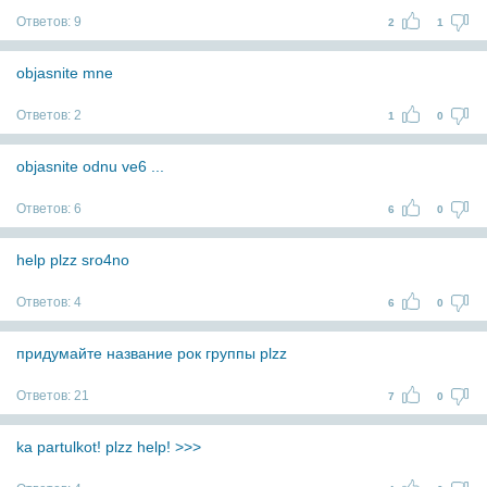
Ответов:
9
2
1
objasnite mne
Ответов:
2
1
0
objasnite odnu ve6 ...
Ответов:
6
6
0
help plzz sro4no
Ответов:
4
6
0
придумайте название рок группы plzz
Ответов:
21
7
0
ka partulkot! plzz help! >>>