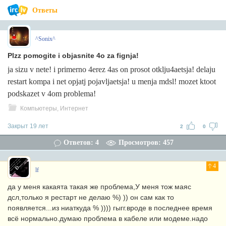
Ответы
^Sonix^
Plzz pomogite i objasnite 4o za fignja!
ja sizu v nete! i primerno 4erez 4as on prosot otklju4aetsja! delaju
restart kompa i net opjatj pojavljaetsja! u menja mdsl! mozet ktoot
podskazet v 4om problema!
Компьютеры, Интернет
Закрыт 19 лет
2
0
Ответов: 4
Просмотров: 457
4
lf
да у меня какаята такая же проблема,У меня тож маяс
дсл,только я рестарт не делаю %) )) он сам как то
появляется...из ниаткуда % )))) гыгг.вроде в последнее время
всё нормально.думаю проблема в кабеле или модеме.надо