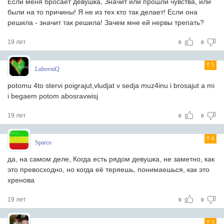
Если меня бросает девушка, Значит или прошли чувства, или
были на то причины! Я не из тех кто так делает! Если она
решила - значит так решила! Зачем мне ей нервы трепать?
19 лет
0
0
5
LubovniQ
potomu 4to stervi poigrajut,vludjat v sedja muz4inu i brosajut a mi
i begaem potom abosravwisj
19 лет
0
0
4
Sparco
да, на самом деле, Когда есть рядом девушка, не заметно, как
это превосходно, но когда её теряешь, понимаешься, как это
хренова
19 лет
0
0
3