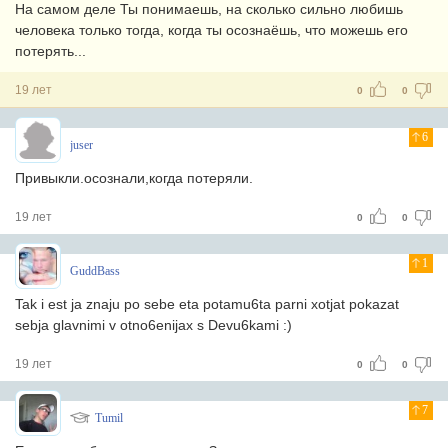
На самом деле Ты понимаешь, на сколько сильно любишь
человека только тогда, когда ты осознаёшь, что можешь его
потерять...
19 лет
0
0
6
juser
Привыкли.осознали,когда потеряли.
19 лет
0
0
1
GuddBass
Tak i est ja znaju po sebe eta potamu6ta parni xotjat pokazat
sebja glavnimi v otno6enijax s Devu6kami :)
19 лет
0
0
7
Tumil