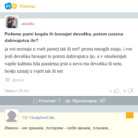
Ответы
arina4ka
Po4emu parni kogda ih brosajet devu6ka, potom uzasna
dabivajutca ilo?
ja vot neznaju u vseh parnej tak ili net? prosta mnogih znaju. i vse
jesli devu6ka brosajet to potom dabivajutca ijo. a v otna6enijah
vap6e katbuta bila paraleina jesti u nevo eta devu6ka ili netu.
ho4ju uznatj u vsjeh tak ili net
Другое
Закрыт 19 лет
1
0
Ответов: 7
Просмотров: 327
7
UhodjaSotriUliki
Имеен - не храним, потерям - себя виним, плачем...