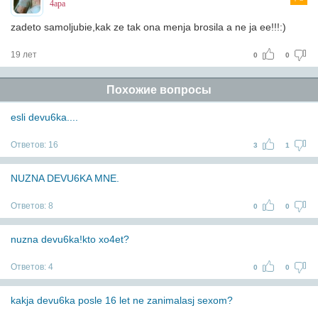
4apa
zadeto samoljubie,kak ze tak ona menja brosila a ne ja ee!!!:)
19 лет
0
0
Похожие вопросы
esli devu6ka....
Ответов:
16
3
1
NUZNA DEVU6KA MNE.
Ответов:
8
0
0
nuzna devu6ka!kto xo4et?
Ответов:
4
0
0
kakja devu6ka posle 16 let ne zanimalasj sexom?