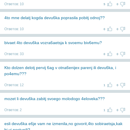
Ответов:
10
5
0
4to mne delatj kogda devu6ka poprasila pobitj odnoj??
Ответов:
10
0
0
bivaet 4to devu6ka vozra6aetsja k svoemu biv6emu?
Ответов:
33
0
0
Kto dolzen delotj pervij 6ag v otna6enijex parenj ili devu6ka, i
po4emu???
Ответов:
12
1
0
mozet li devu6ka zabitj svoego molodogo 4eloveka???
Ответов:
2
1
0
esli devu6ka e6je vam ne izmenila,no govorit,4to sobiraetsja,kak
bi vi postupili?