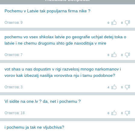
Pochemu v Latvie tak populjarna firma nike ?
Ответов:
9
0
0
pochemu vo vsex shkolax latvie po geografie uchjat detej toka o
latvie i ne chemu drugomu shto gde naxoditsja v mire
Ответов:
7
0
0
vot shas u nas dopustim v rigi razvelosj mnogo narkomanov i
vorov kak izbezatj nasilija vorovstva nju i tamu podobnoe?
Ответов:
3
4
0
Vi sidite na one.lv ? da, net i pochemu ?
Ответов:
18
0
0
i pochemu ja tak ne vljubchiva?