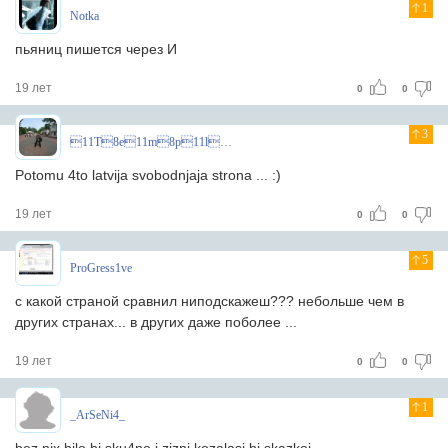
1
Notka
пьяниц пишется через И
19 лет
0
0
3
11T8e11m8p11l8a11r8^
Potomu 4to latvija svobodnjaja strona ... :)
19 лет
0
0
5
ProGress1ve
с какой страной сравнил ниподскажеш??? небольше чем в
других странах... в других даже поболее ...
19 лет
0
0
1
_ArSeNi4_