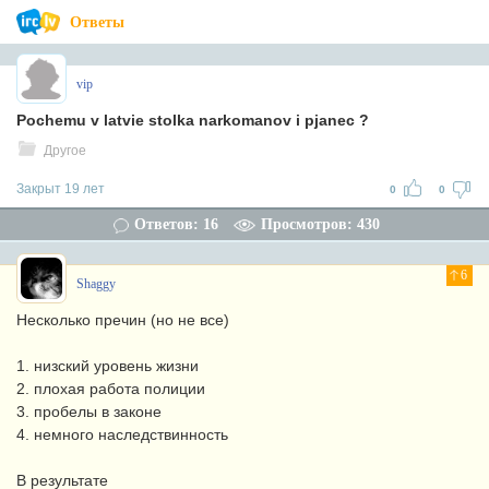
Ответы
vip
Pochemu v latvie stolka narkomanov i pjanec ?
Другое
Закрыт 19 лет
0
0
Ответов: 16
Просмотров: 430
6
Shaggy
Несколько пречин (но не все)
1. низский уровень жизни
2. плохая работа полиции
3. пробелы в законе
4. немного наследствинность
В результате