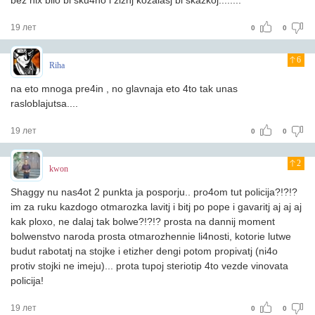
bez nix bilo bi sku4no i ziznj kozalasj bi skazkoj........
19 лет
0
0
6
Riha
na eto mnoga pre4in , no glavnaja eto 4to tak unas
rasloblajutsa....
19 лет
0
0
2
kwon
Shaggy nu nas4ot 2 punkta ja posporju.. pro4om tut policija?!?!?
im za ruku kazdogo otmarozka lavitj i bitj po pope i gavaritj aj aj aj
kak ploxo, ne dalaj tak bolwe?!?!? prosta na dannij moment
bolwenstvo naroda prosta otmarozhennie li4nosti, kotorie lutwe
budut rabotatj na stojke i etizher dengi potom propivatj (ni4o
protiv stojki ne imeju)... prota tupoj steriotip 4to vezde vinovata
policija!
19 лет
0
0