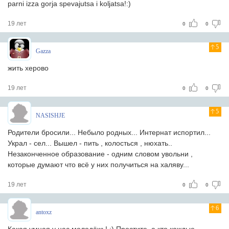
parni izza gorja spevajutsa i koljatsa!:)
19 лет
0
0
5
Gazza
жить херово
19 лет
0
0
5
NASISHJE
Родители бросили... Небыло родных... Интернат испортил...
Украл - сел... Вышел - пить , колосться , нюхать..
Незаконченное образование - одним словом увольни ,
которые думают что всё у них получиться на халяву...
19 лет
0
0
6
antoxz