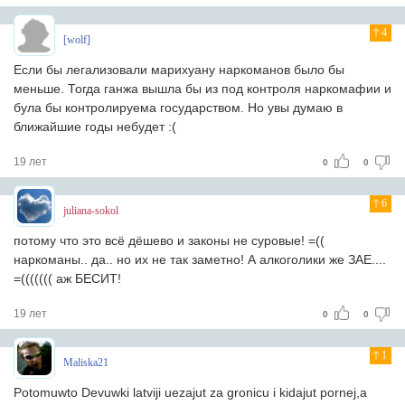
4
[wolf]
Если бы легализовали марихуану наркоманов было бы
меньше. Тогда ганжа вышла бы из под контроля наркомафии и
була бы контролируема государством. Но увы думаю в
ближайшие годы небудет :(
19 лет
0
0
6
juliana-sokol
потому что это всё дёшево и законы не суровые! =((
наркоманы.. да.. но их не так заметно! А алкоголики же ЗАЕ....
=((((((( аж БЕСИТ!
19 лет
0
0
1
Maliska21
Potomuwto Devuwki latviji uezajut za gronicu i kidajut pornej,a