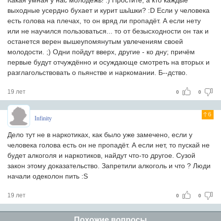
Какая умная у нас молодёжь! :) Простите, а кто каждые
выходные усердно бухает и курит шьlшки? :D Если у человека
есть голова на плечах, то он вряд ли пропадёт. А если нету
или не научился пользоваться... то от безысходности он так и
останется верен вышеупомянутым увлечениям своей
молодости. ;) Одни пойдут вверх, другие - ко дну; причём
первые будут отчуждённо и осуждающе смотреть на вторых и
разглагольствовать о пьянстве и наркомании. Б--дство.
19 лет
0
0
6
Infinity
Дело тут не в наркотиках, как было уже замечено, если у
человека голова есть он не пропадёт. А если нет, то пускай не
будет алкоголя и наркотиков, найдут что-то другое. Сузой
закон этому доказательство. Запретили алкоголь и что ? Люди
начали одеколон пить :S
19 лет
0
0
Похожие вопросы