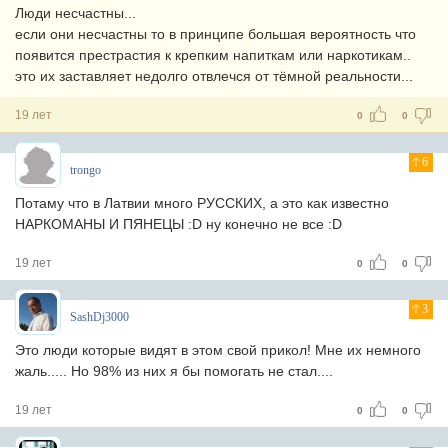
Люди несчастны...
если они несчастны то в принципе большая вероятность что
появится престрастия к крепким напиткам или наркотикам..
это их заставляет недолго отвлечся от тёмной реальности...
19 лет
0
0
6
trongo
Потаму что в Латвии много РУССКИХ, а это как известно
НАРКОМАНЫ И ПЯНЕЦЫ :D ну конечно не все :D
19 лет
0
0
3
SashDj3000
Это люди которые видят в этом свой прикол! Мне их немного
жаль..... Но 98% из них я бы помогать не стал....
19 лет
0
0