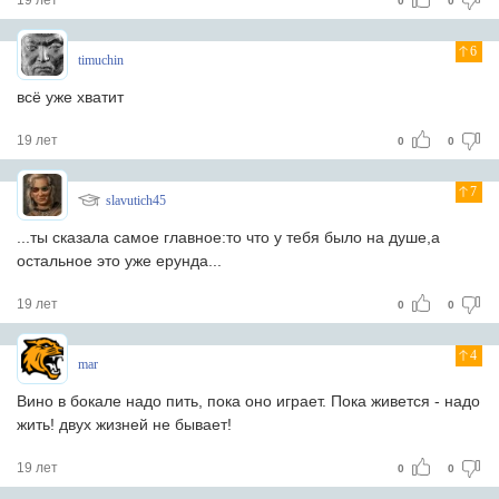
19 лет
0
0
6
timuchin
всё уже хватит
19 лет
0
0
7
slavutich45
...ты сказала самое главное:то что у тебя было на душе,а
остальное это уже ерунда...
19 лет
0
0
4
mar
Вино в бокале надо пить, пока оно играет. Пока живется - надо
жить! двух жизней не бывает!
19 лет
0
0