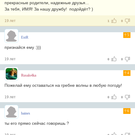
прекрасные родители, надежные друзья...
За тебя, ИМЯ! За нашу дружбу! подойдёт? )
19 лет
1
0
5
ExtR
признайся ему :)))
19 лет
0
0
4
Rusalo4ka
Пожелай ему оставаться на гребне волны в любую погоду!
19 лет
0
0
6
haines
ты его прямо сейчас говоришь ?