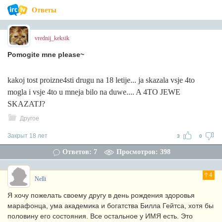
Ответы
vrednij_keksik
Pomogite mne please~
kakoj tost proizne4sti drugu na 18 letije... ja skazala vsje 4to
mogla i vsje 4to u mneja bilo na duwe.... A 4TO JEWE
SKAZATJ?
Другое
Закрыт 18 лет
3
0
Ответов: 7
Просмотров: 398
4
Nelli
Я хочу пожелать своему другу в день рождения здоровья
марафонца, ума академика и богатства Билла Гейтса, хотя бы
половину его состояния. Все остальное у ИМЯ есть. Это