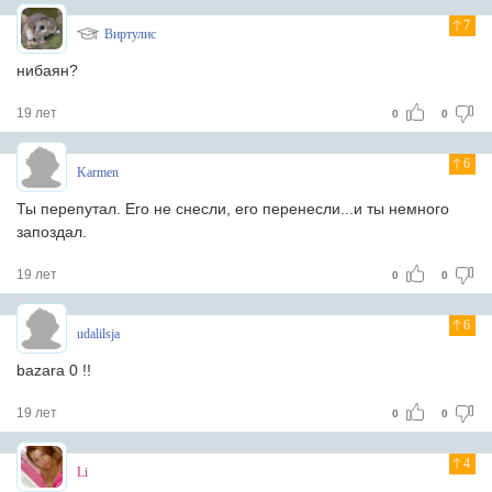
7
Виртулис
нибаян?
19 лет
0
0
6
Karmen
Ты перепутал. Его не снесли, его перенесли...и ты немного
запоздал.
19 лет
0
0
6
udalilsja
bazara 0 !!
19 лет
0
0
4
Li