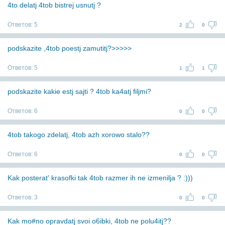
4to delatj 4tob bistrej usnutj ?
Ответов:
5
2
0
podskazite ,4tob poestj zamutitj?>>>>>
Ответов:
5
1
1
podskazite kakie estj sajti ? 4tob ka4atj filjmi?
Ответов:
6
0
0
4tob takogo zdelatj, 4tob azh xorowo stalo??
Ответов:
6
0
0
Kak posterat' krasofki tak 4tob razmer ih ne izmenilja ? :)))
Ответов:
3
0
0
Kak mo#no opravdatj svoi o6ibki, 4tob ne polu4itj??