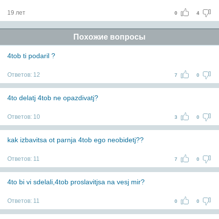
19 лет
0
4
Похожие вопросы
4tob ti podaril ?
Ответов:
12
7
0
4to delatj 4tob ne opazdivatj?
Ответов:
10
3
0
kak izbavitsa ot parnja 4tob ego neobidetj??
Ответов:
11
7
0
4to bi vi sdelali,4tob proslavitjsa na vesj mir?
Ответов:
11
0
0