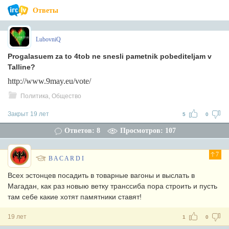
Ответы
LubovniQ
Progalasuem za to 4tob ne snesli pametnik pobediteljam v
Talline?
http://www.9may.eu/vote/
Политика, Общество
Закрыт 19 лет
5
0
Ответов: 8
Просмотров: 107
7
B A C A R D I
Всех эстонцев посадить в товарные вагоны и выслать в
Магадан, как раз новыю ветку транссиба пора строить и пусть
там себе какие хотят памятники ставят!
19 лет
1
0