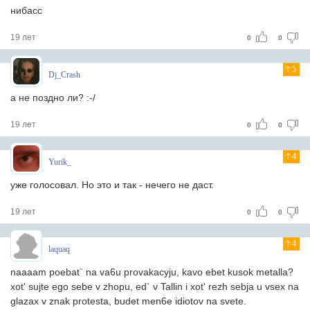
нибасс
19 лет
0
0
5
Dj_Crash
а не поздно ли? :-/
19 лет
0
0
4
Yurik_
уже голосовал. Но это и так - нечего не даст.
19 лет
0
0
4
laquaq
naaaam poebat` na va6u provakacyju, kavo ebet kusok metalla?
xot' sujte ego sebe v zhopu, ed` v Tallin i xot' rezh sebja u vsex na
glazax v znak protesta, budet men6e idiotov na svete.