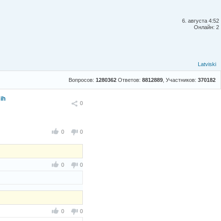
6. августа 4:52
Онлайн: 2
Latviski
Вопросов:
1280362
Ответов:
8812889
, Участников:
370182
ih
Поделиться
0
0
0
0
0
0
0