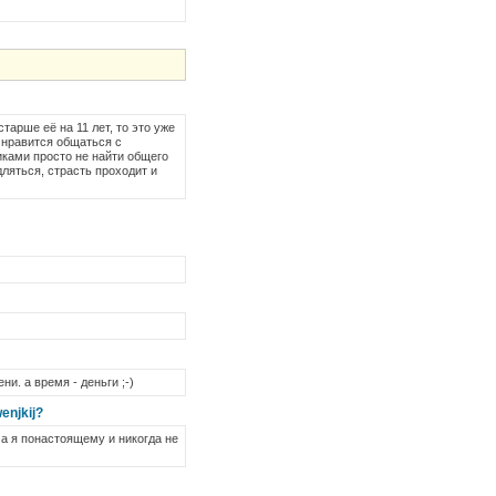
старше её на 11 лет, то это уже
 нравится общаться с
иками просто не найти общего
дляться, страсть проходит и
ни. а время - деньги ;-)
enjkij?
 а я понастоящему и никогда не