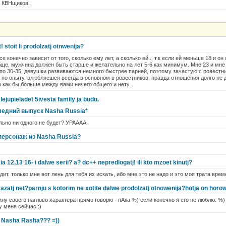
 КВНщиков!
! stoit li prodolzatj otnwenija?
 конечно зависит от того, сколько ему лет, а сколько ей... т.к если ей меньше 18 и он 
бще, мужчина должен быть старше и желательно на лет 5-6 как минимум. Мне 23 и мне
о 30-35, девушки развиваются немного быстрее парней, поэтому зачастую с ровестн
а по опыту, влюбляешся всегда в основном в ровестников, правда отношения долго не 
 как бы больше между вами ничего общего и нету...
lejupieladet 5ivesta family ja budu.
ледний выпуск Nasha Russia*
льно ни одного не будет? УРАААА
персонаж из Nasha Russia?
 12,13 16- i dalwe serii? a? dc++ nepredlogatj! ili kto mzoet kinutj?
дит. только мне вот лень для тебя их искать, ибо мне это не надо и это моя трата време
zatj net?parnju s kotorim ne xotite dalwe prodolzatj otnowenija?hotja on horow
илу своего наглово характера прямо говорю - пАка %) если конечно я его не люблю. %)
у меня сейчас :)
 Nasha Rasha??? =))