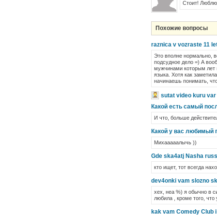
Стоит! Люблю
Похожие вопросы
raznica v vozraste 11 let
Это вполне нормально, все
подсудное дело =) А воо
мужчинами которым лет п
языка. Хотя как заметил
начинаешь понимать, что
sutat video kuru var 
Какой есть самый пос
И что, больше действите
Какой у вас любимый 
Михааааалычь ))
Gde ska4atj Nasha russia
кто ищет, тот всегда нахо
dev4onki vam slozno ska
хех, неа %) я обычно в с
любила , кроме того, что 
kak vam Comedy Club i