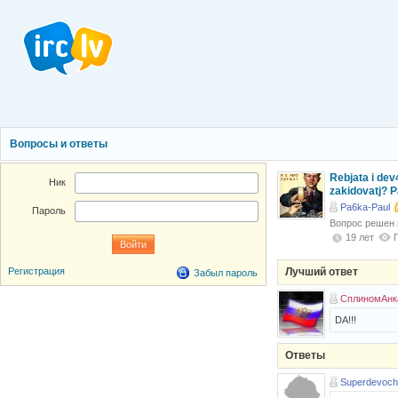
Вопросы и ответы
Rebjata i dev
Ник
zakidovatj? P
Pa6ka-Paul
Пароль
Вопрос решен
19 лет
Лучший ответ
Регистрация
Забыл пароль
СплиномАнк
DA!!!
Ответы
Superdevoc