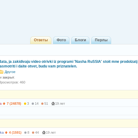
Ответы
Фото
Блоги
Перлы
4ata, ja zakidivaju video otrivki iz programi 'Nasha RuSSIA' stoit mne prodolzatj 
asmotriti i daite otvet, budu vam priznatelen.
Другое
 и
закрыт
.
Просмотров: 460
а
7 (24878)
3
14
51
19 лет
hka
4 (1591)
8
44
19 лет