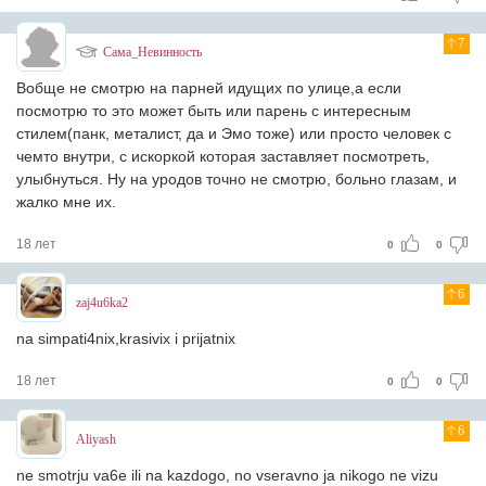
7
Сама_Невинность
Вобще не смотрю на парней идущих по улице,а если
посмотрю то это может быть или парень с интересным
стилем(панк, металист, да и Эмо тоже) или просто человек с
чемто внутри, с искоркой которая заставляет посмотреть,
улыбнуться. Ну на уродов точно не смотрю, больно глазам, и
жалко мне их.
18 лет
0
0
6
zaj4u6ka2
na simpati4nix,krasivix i prijatnix
18 лет
0
0
6
Aliyash
ne smotrju va6e ili na kazdogo, no vseravno ja nikogo ne vizu