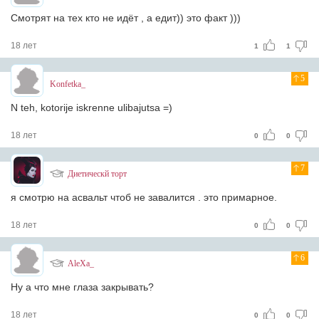
Смотрят на тех кто не идёт , а едит)) это факт )))
18 лет
1
1
5
Konfetka_
N teh, kotorije iskrenne ulibajutsa =)
18 лет
0
0
7
Диетическй торт
я смотрю на асвальт чтоб не завалится . это примарное.
18 лет
0
0
6
AleXa_
Ну а что мне глаза закрывать?
18 лет
0
0