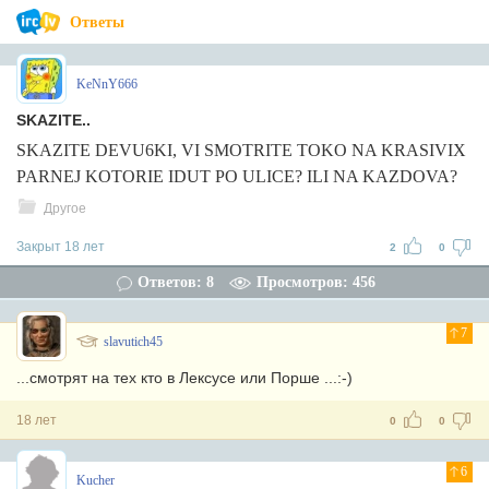
Ответы
KeNnY666
SKAZITE..
SKAZITE DEVU6KI, VI SMOTRITE TOKO NA KRASIVIX
PARNEJ KOTORIE IDUT PO ULICE? ILI NA KAZDOVA?
Другое
Закрыт 18 лет
2
0
Ответов: 8
Просмотров: 456
7
slavutich45
...смотрят на тех кто в Лексусе или Порше ...:-)
18 лет
0
0
6
Kucher