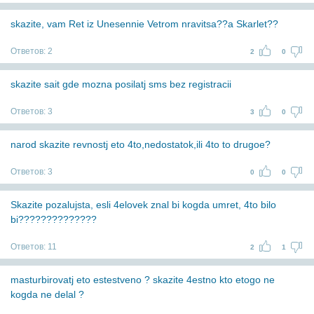
skazite, vam Ret iz Unesennie Vetrom nravitsa??a Skarlet??
Ответов:
2
2
0
skazite sait gde mozna posilatj sms bez registracii
Ответов:
3
3
0
narod skazite revnostj eto 4to,nedostatok,ili 4to to drugoe?
Ответов:
3
0
0
Skazite pozalujsta, esli 4elovek znal bi kogda umret, 4to bilo
bi??????????????
Ответов:
11
2
1
masturbirovatj eto estestveno ? skazite 4estno kto etogo ne
kogda ne delal ?