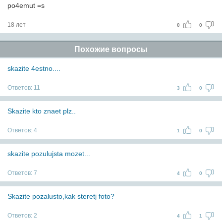
po4emut =s
18 лет
0
0
Похожие вопросы
skazite 4estno....
Ответов:
11
3
0
Skazite kto znaet plz..
Ответов:
4
1
0
skazite pozulujsta mozet...
Ответов:
7
4
0
Skazite pozalusto,kak steretj foto?
Ответов:
2
4
1