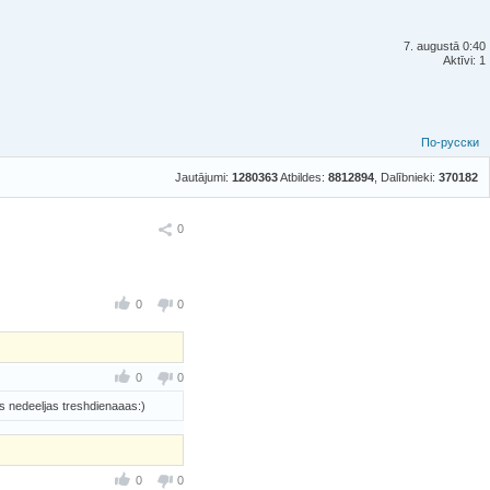
7. augustā 0:40
Aktīvi: 1
По-русски
Jautājumi:
1280363
Atbildes:
8812894
, Dalībnieki:
370182
Ieteikt
0
0
0
0
0
s nedeeljas treshdienaaas:)
0
0