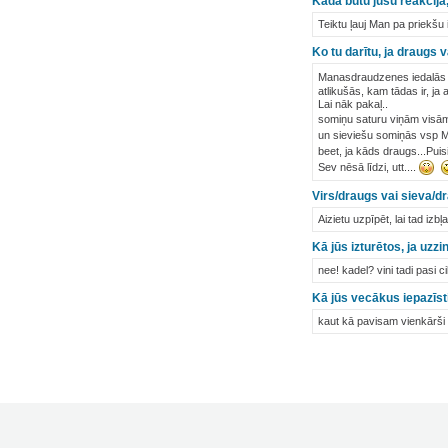
Kāda būtu jūsu reakcija,
Teiktu ļauj Man pa priekšu 
Ko tu darītu, ja draugs
Manasdraudzenes iedalās 
atlikušās, kam tādas ir, ja
Lai nāk pakaļ..
somiņu saturu viņām visām z
un sieviešu somiņās vsp M
beet, ja kāds draugs...Puisi.
Sev nēsā līdzi, utt....
Virs/draugs vai sieva/d
Aizietu uzpīpēt, lai tad iz
Kā jūs izturētos, ja uzz
nee! kadel? vini tadi pasi ci
Kā jūs vecākus iepazīsti
kaut kā pavisam vienkārši 