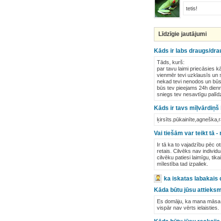
tetis!
Līdzīgie jautājumi
Kāds ir labs draugs/dr
Tāds, kurš:
par tavu laimi priecāsies 
vienmēr tevi uzklausīs un
nekad tevi nenodos un būs 
būs tev pieejams 24h dienn
sniegs tev nesavtīgu palīd
Kāds ir tavs mīļvārdiņš
ķirsīts.pūkainīte,agneška,
Vai tiešām var teikt tā
Ir tā ka to vajadzību pēc o
retais. Cilvēks nav individu
cilvēku patiesi laimīgu, tik
mīlestība tad izpaliek.
ka iskatas labakais
Kāda būtu jūsu attieksm
Es domāju, ka mana māsa tā
vispār nav vērts ielaisties.