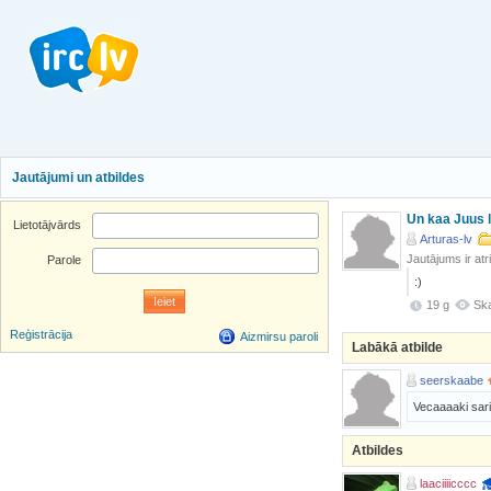
Jautājumi un atbildes
Un kaa Juus l
Lietotājvārds
Arturas-lv
Jautājums ir atr
Parole
:)
19 g
Ska
Reģistrācija
Aizmirsu paroli
Labākā atbilde
seerskaabe
Vecaaaaki sari
Atbildes
laaciiiicccc