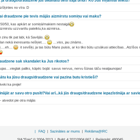
 ja draugs/draudzene jūs bildinātu tieši šajā brīdī? Ko Jūs viņam/ai teiktu?
izšķirties no vīra :D
 vai draudzene pie tevis mājās aizmirstu somiņu vai maku?
50/50, kas apkārt ar somiņā/makiem nestaigā
 aizmirstu uzzvanītu pateiktu,ka aizmirsa..
inu tik pat labi, kā Savējās..
an nekā ineresanta nešķiet.....
....viss, jau zināms..
....eh....
it sevišķi, ja tas būtu Mans puisis, ar ko tiko būtu uzsākusi attiecības...Atzīšos
raudzene sak skandalet ka Jus rikotos?
bļaujas....vieglak paliks, kāpēc bojāt savus nervus, nervu šūnas tāču neatjaunojas!
inātu ka jūsu draugs/draudzene vai pazina butu kristieši?
lveki ka prejie!
nājāt ar savu otro pusīti?Vai arī...kā jūs draugs/draudzene iepazīstināja ar sa
- atvedot pie otra mājās
|
FAQ
|
Sazināties ar mums
|
Reklāma@IRC
SIA "Enio" © 2004-2013 | Build: 4.20210904.667 | Reģistrēti: 480045