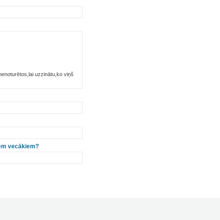
 nenoturētos,lai uzzinātu,ko viņš
viem vecākiem?