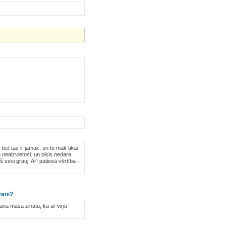
bet tas ir jāmāk, un to māk tikai
u neaizvietosi. un piķis nedara
š sevi grauj. Arī patiesā vērtība -
zeni?
ana māsa zinātu, ka ar viņu