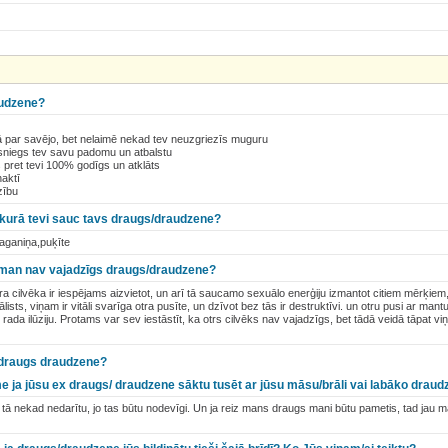
audzene?
kā par savējo, bet nelaimē nekad tev neuzgriezīs muguru
 sniegs tev savu padomu un atbalstu
pret tevi 100% godīgs un atklāts
aktī
zību
 kurā tevi sauc tavs draugs/draudzene?
raganiņa,puķīte
 - man nav vajadzīgs draugs/draudzene?
tra cilvēka ir iespējams aizvietot, un arī tā saucamo sexuālo enerģiju izmantot citiem mērķiem, 
ālists, viņam ir vitāli svarīga otra pusīte, un dzīvot bez tās ir destruktīvi. un otru pusi ar mant
ai rada ilūziju. Protams var sev iestāstīt, ka otrs cilvēks nav vajadzīgs, bet tādā veidā tāpat viņ
 draugs draudzene?
e ja jūsu ex draugs/ draudzene sāktu tusēt ar jūsu māsu/brāli vai labāko draud
 nekad nedarītu, jo tas būtu nodevīgi. Un ja reiz mans draugs mani būtu pametis, tad jau m