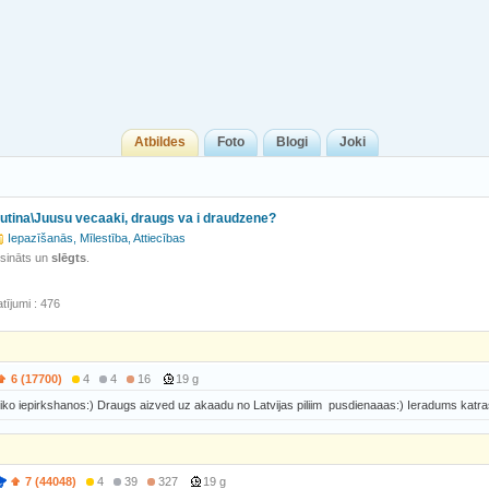
Atbildes
Foto
Blogi
Joki
utina\Juusu vecaaki, draugs va i draudzene?
Iepazīšanās, Mīlestība, Attiecības
isināts un
slēgts
.
tījumi : 476
6 (17700)
4
4
16
19 g
iko iepirkshanos:) Draugs aizved uz akaadu no Latvijas piliim pusdienaaas:) Ieradums katra
7 (44048)
4
39
327
19 g