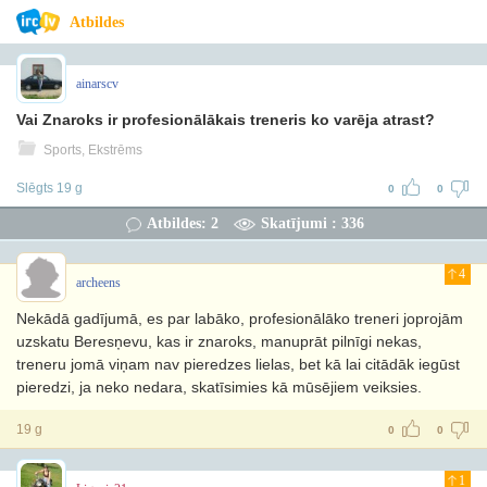
Atbildes
ainarscv
Vai Znaroks ir profesionālākais treneris ko varēja atrast?
Sports, Ekstrēms
Slēgts 19 g
0
0
Atbildes: 2
Skatījumi : 336
4
archeens
Nekādā gadījumā, es par labāko, profesionālāko treneri joprojām
uzskatu Beresņevu, kas ir znaroks, manuprāt pilnīgi nekas,
treneru jomā viņam nav pieredzes lielas, bet kā lai citādāk iegūst
pieredzi, ja neko nedara, skatīsimies kā mūsējiem veiksies.
19 g
0
0
1