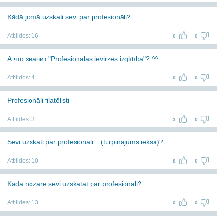
Kādā jomā uzskati sevi par profesionāli?
Atbildes:
16
0
0
А что значит "Profesionālās ievirzes izglītība"? ^^
Atbildes:
4
0
0
Profesionāli filatēlisti
Atbildes:
3
3
0
Sevi uzskati par profesionāli... (turpinājums iekšā)?
Atbildes:
10
8
0
Kādā nozarē sevi uzskatat par profesionāli?
Atbildes:
13
0
0