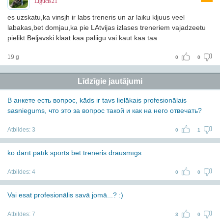
Ligucis21
es uzskatu,ka vinsjh ir labs treneris un ar laiku kljuus veel
labakas,bet domjau,ka pie LAtvijas izlases treneriem vajadzeetu
pielikt Beljavski klaat kaa paliigu vai kaut kaa taa
19 g
0
0
Līdzīgie jautājumi
В анкете есть вопрос, kāds ir tavs lielākais profesionālais
sasniegums, что это за вопрос такой и как на него отвечать?
Atbildes:
3
0
1
ko darīt patīk sports bet treneris drausmīgs
Atbildes:
4
0
0
Vai esat profesionālis savā jomā...? :)
Atbildes:
7
3
0