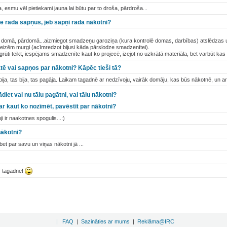
 esmu vēl pietiekami jauna lai būtu par to droša, pārdroša...
tne rada sapņus, jeb sapņi rada nākotni?
ko domā, pārdomā...aizmiegot smadzeņu garoziņa (kura kontrolē domas, darbības) atslēdzas u
eizēm murgi (acīmredzot bijusi kāda pārslodze smadzenītei).
rūti teikt, iespējams smadzenīte kaut ko projecē, izejot no uzkrātā materiāla, bet varbūt kas
ātē vai sapņos par nākotni? Kāpēc tieši tā?
bija, tas bija, tas pagāja. Laikam tagadnē ar nedzīvoju, vairāk domāju, kas būs nākotnē, un a
iet vai nu tālu pagātni, vai tālu nākotni?
var kaut ko nozīmēt, pavēstīt par nākotni?
i ir naakotnes spogulis...:)
nākotni?
bet par savu un viņas nākotni jā ...
r tagadne!
|
FAQ
|
Sazināties ar mums
|
Reklāma@IRC