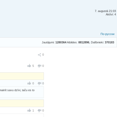
7. augustā 21:03
Aktīvi: 4
По-русски
Jautājumi:
1280364
Atbildes:
8812896
, Dalībnieki:
370183
Ieteikt
0
5
0
0
0
mainīt savu dzīvi, taču es to
1
0