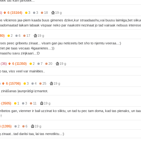
otiek tas kam janotiek...
5)
6 (15164)
3
3
18
19 g
los vilcienos jaa-piem kaada buus gimenes dziive,kur straadaashu,vai buusu laimiiga,bet siikum
 padomaatad laikam labaak vispaar neko par naakotni nezinaat jo tad vairaak nebuus interese 
80)
2
6
17
19 g
eses peec gribeetu zinaat... visam gan jau neticeetu bet sho to njemtu veeraa...:)
ziet pie taas vecaas 4igaanietes...:))
naashu savu zinjkaari...:D
 (36)
6 (11350)
2
7
20
19 g
taa, viss veel var mainiities..
)
6 (15706)
3
4
25
19 g
s zināšanas ļaunprātīgi izmantot.
5 (3505)
1
3
11
19 g
ibetos gan, vienmer ir bail uzzinat ko sliktu, un tad tu pec tam doma, kad tas pienaks, un taa 
 !
4 (1395)
2
6
19 g
inaat...tad dariisi taa, lai tas nenotiktu...:)