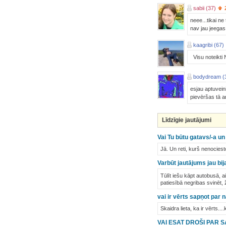
sabii (37)
neee...tikai ne 
nav jau jeegas d
kaagribi (67)
Visu noteikti N
bodydream (
esjau aptuvein
pievēršas tā ar
Līdzīgie jautājumi
Vai Tu būtu gatavs/-a u
Jā. Un reti, kurš nenociest
Varbūt jautājums jau bij
Tūlīt iešu kāpt autobusā, a
patiesībā negribas svinēt, 
vai ir vērts sapņot par 
Skaidra lieta, ka ir vērts.
VAI ESAT DROŠI PAR 