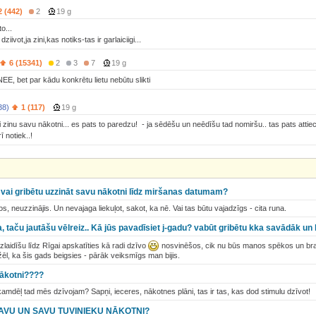
2 (442)
2
19 g
to...
ziivot,ja zini,kas notiks-tas ir garlaiciigi...
6 (15341)
2
3
7
19 g
EE, bet par kādu konkrētu lietu nebūtu slikti
38)
1 (117)
19 g
i zinu savu nākotni... es pats to paredzu! - ja sēdēšu un neēdīšu tad nomiršu.. tas pats attie
ī notiek..!
n vai gribētu uzzināt savu nākotni līdz miršanas datumam?
os, neuzzinājis. Un nevajaga liekuļot, sakot, ka nē. Vai tas būtu vajadzīgs - cita runa.
a, taču jautāšu vēlreiz.. Kā jūs pavadīsiet j-gadu? vabūt gribētu kka savādāk un 
izlaidīšu līdz Rīgai apskatīties kā radi dzīvo
nosvinēšos, cik nu būs manos spēkos un bra
žēl, ka šis gads beigsies - pārāk veiksmīgs man bijis.
nākotni????
...kamdēļ tad mēs dzīvojam? Sapņi, ieceres, nākotnes plāni, tas ir tas, kas dod stimulu dzīvot!
SAVU UN SAVU TUVINIEKU NĀKOTNI?