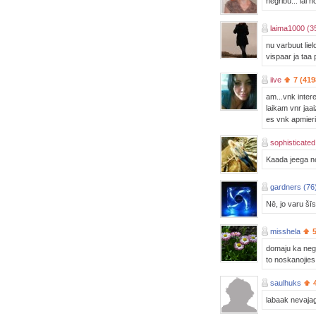
negribu... lai n
laima1000 (3
nu varbuut lie
vispaar ja taa
iive
7 (419
am...vnk inter
laikam vnr jaai
es vnk apmieri
sophisticated
Kaada jeega no 
gardners (76
Nē, jo varu šī
misshela
domaju ka negr
to noskanojies
saulhuks
labaak nevajag z