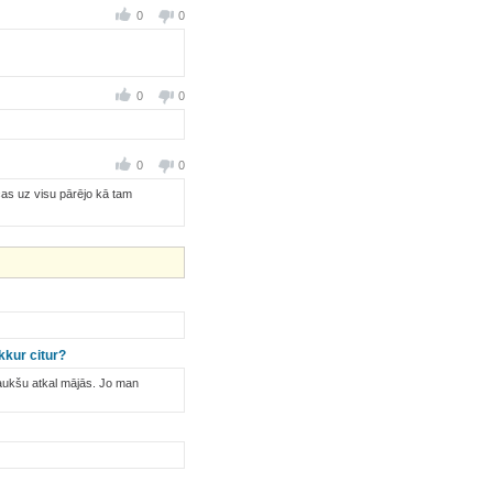
0
0
0
0
0
0
cas uz visu pārējo kā tam
kkur citur?
ukšu atkal mājās. Jo man