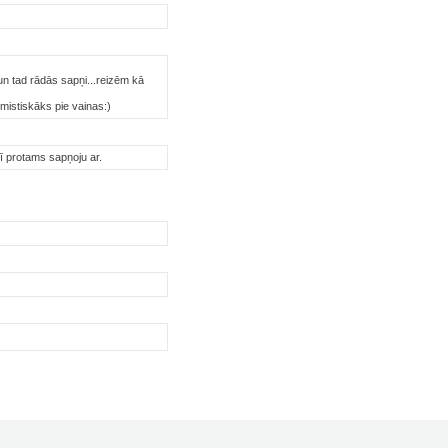
n tad rādās sapņi...reizēm kā
 mistiskāks pie vainas:)
rī protams sapņoju ar.