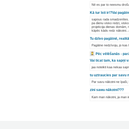
Nē es par to neesmu droša,
Kā tur īsti ir!?Vai pagā
sapņus rada smadzenītes.
pa dienu visko redzi, vis
projekcija dienas domām, r
kāpēc kāds redz nākotni...g
Tu dzīvo pagātnē, realit
Pagātne nedzīvoju, jo kas 
Pēc vēlēšanās - parād
Vai ticat tam, ka sapņi 
jaa noteikti kaa nekaa sapnj
tu uztraucies par savu 
Par savu nākotni ne īpaši, 
zini sawu nākotni???
Kam man nākotni, ja man i