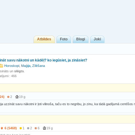
Atbildes
Foto
Blogi
Joki
ināt savu nākotni un kādēļ? ko iegūsiet, ja zināsiet?
Horoskopi, Maģija, Zīlēšana
isināts un
slēgts
.
tījumi : 466
24)
2
19 g
a uzzināt savu nākotni ir ļoti vilinoša, taču es to negribu, jo zinu, ka tādā gadījumā centīšos 
6 (5468)
1
2
6
19 g