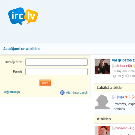
Jautājumi un atbildes
Vai gribētos z
Lietotājvārds
elininja (40)
Jautājums ir atr
Parole
19 g
Ska
Labākā atbilde
Reģistrācija
Aizmirsu paroli
Ljeiga
1 (2
Protams, iespēj
nevēlos...
Atbildes
busjkina (42)