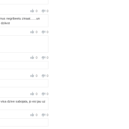
0
0
us negribeetu zinaat.......un
dziivot
0
0
0
0
0
0
0
0
visa dzive sabojata, jo esi jau uz
0
0