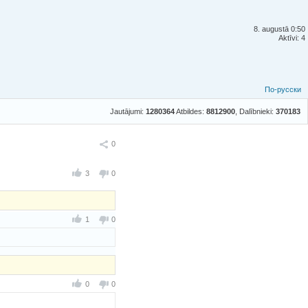
8. augustā 0:50
Aktīvi: 4
По-русски
Jautājumi:
1280364
Atbildes:
8812900
, Dalībnieki:
370183
Ieteikt
0
3
0
1
0
0
0