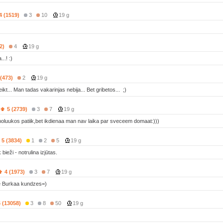
4 (1519)
3
10
19 g
2)
4
19 g
..! :)
 (473)
2
19 g
eikt... Man tadas vakarinjas nebija... Bet gribetos... ;)
5 (2739)
3
7
19 g
oluukos patiik,bet ikdienaa man nav laika par sveceem domaat:)))
5 (3834)
1
2
5
19 g
bieži - notrulina izjūtas.
4 (1973)
3
7
19 g
pie Burkaa kundzes=)
6 (13058)
3
8
50
19 g