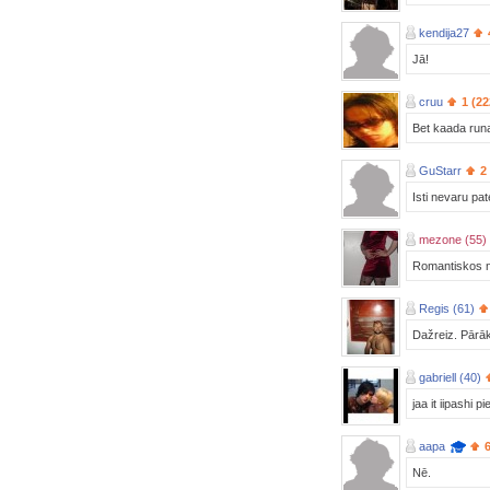
kendija27
Jā!
cruu
1 (22
Bet kaada runa.
GuStarr
2
Isti nevaru pat
mezone (55)
Romantiskos n
Regis (61)
Dažreiz. Pārāk 
gabriell (40)
jaa it iipashi 
aapa
Nē.