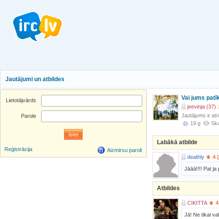
Jautājumi un atbildes
Vai jums pat
Lietotājvārds
jeevinja (37)
Jautājums ir atr
Parole
19 g
Ska
Labākā atbilde
Reģistrācija
Aizmirsu paroli
deathly
4 
Jāāā!!!! Pat ja
Atbildes
CIKITTA
4
Jā! Ne tikai va