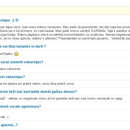
injas. :) :D
 nav bijusi reize, kad manu ēdienu neslavētu. Man patīk eksperimentēt, bet labi saprotot pro
ošana tas ir kā brīnums ,ko radi baudai. Man patīk krievu vārdiņš GURMAN. Tajā ir pateikts t
s izgaršotājs. Ēdienu jāgatavo mierā un pilnībā koncentrējoties uz iznākumu. Nekad negatavoju, j
s, lai ko viņas gatvotu ,ēdiens ir pliekans? Paanalizējiet un pavērojiet pavāri/u... Visbiežāk pa
 vai tikai taisaties to darit ?
garšīgāks.
 varat uztaisiit vakarinjas?
taisa vakarinas
eest vakarinjas?
i ēst jātaisa arī priekš citiem, nevis tikai priekš sevis.
ismā tieši tad, kad labāk domāt gaišas domas?
astji" - sliktais un negatīvais mūsu dzīvē parādās tieši tad, kad mums vismazāk to vajag.
aismā vai pie ugunskura?
lti.. (:
 gaismā...?