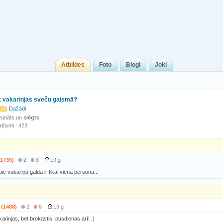
Atbildes
Foto
Blogi
Joki
īk vakarinjas sveču gaismā?
Dažādi
isināts un
slēgts
.
tījumi : 423
(1735)
2
8
19 g
 pie vakariņu galda ir tikai viena persona...
 (1488)
2
8
19 g
karinjas, bet brokastis, pusdienas arī! :)