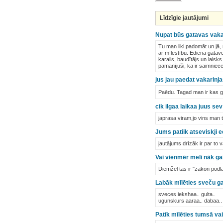
Līdzīgie jautājumi
Nupat būs gatavas vakar
Tu man liki padomāt un jā,
ar mīlestību. Ēdiena gatav
karalis, baudītājs un laisk
pamanījuši, ka ir saimniece
jus jau paedat vakarinjas
Paēdu. Tagad man ir kas 
cik ilgaa laikaa juus sev
japrasa viram,jo vins man 
Jums patiik atseviskji 
jautājums drīzāk ir par to va
Vai vienmēr meli nāk ga
Diemžēl tas ir "zakon podl
Labāk mīlēties sveču g
sveces iekshaa.. gulta..
ugunskurs aaraa.. dabaa.. si
Patīk mīlēties tumsā vai