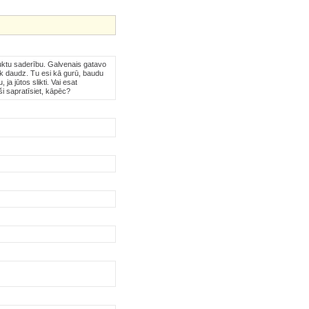
duktu saderību. Galvenais gatavo
ik daudz. Tu esi kā gurū, baudu
a jūtos slikti. Vai esat
ši sapratīsiet, kāpēc?