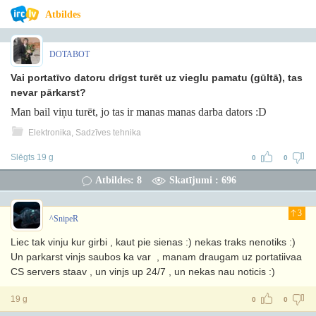
Atbildes
DOTABOT
Vai portatīvo datoru drīgst turēt uz vieglu pamatu (gūltā), tas
nevar pārkarst?
Man bail viņu turēt, jo tas ir manas manas darba dators :D
Elektronika, Sadzīves tehnika
Slēgts 19 g
0
0
Atbildes: 8
Skatījumi : 696
3
^SnipeR
Liec tak vinju kur girbi , kaut pie sienas :) nekas traks nenotiks :)
Un parkarst vinjs saubos ka var , manam draugam uz portatiivaa
CS servers staav , un vinjs up 24/7 , un nekas nau noticis :)
19 g
0
0