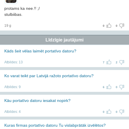
protams ka nee.!! ;/
stulbiibas.
19 g
0
0
Līdzīgie jautājumi
Kāds šeit vēlas laimēt portatīvo datoru?
Atbildes:
13
7
2
Ko varat teikt par Latvijā ražoto portatīvo datoru?
Atbildes:
9
6
0
Kāu portatīvo datoru iesakat nopirk?
Atbildes:
4
0
0
Kuras firmas portatīvo datoru Tu vislabprātāk izvēlētos?