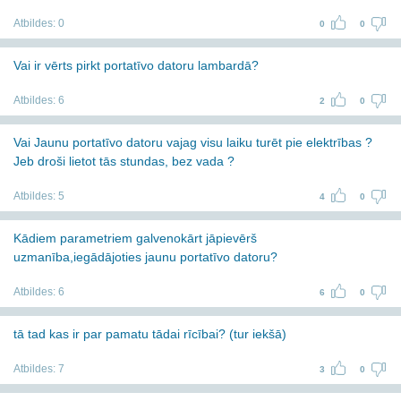
Atbildes:
0
0
0
Vai ir vērts pirkt portatīvo datoru lambardā?
Atbildes:
6
2
0
Vai Jaunu portatīvo datoru vajag visu laiku turēt pie elektrības ?
Jeb droši lietot tās stundas, bez vada ?
Atbildes:
5
4
0
Kādiem parametriem galvenokārt jāpievērš
uzmanība,iegādājoties jaunu portatīvo datoru?
Atbildes:
6
6
0
tā tad kas ir par pamatu tādai rīcībai? (tur iekšā)
Atbildes:
7
3
0