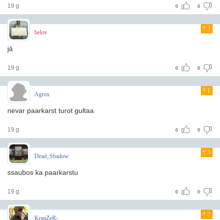
19 g
0
0
3
belov
jā
19 g
0
0
1
Agrox
nevar paarkarst turot gultaa
19 g
0
0
3
Dead_Shadow
ssaubos ka paarkarstu
19 g
0
0
2
KrauZeR-