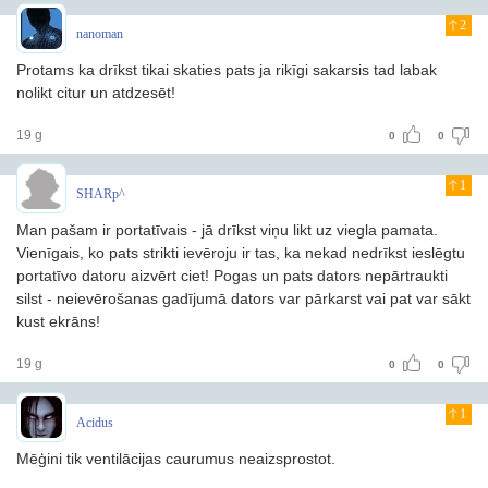
2
nanoman
Protams ka drīkst tikai skaties pats ja rikīgi sakarsis tad labak
nolikt citur un atdzesēt!
19 g
0
0
1
SHARp^
Man pašam ir portatīvais - jā drīkst viņu likt uz viegla pamata.
Vienīgais, ko pats strikti ievēroju ir tas, ka nekad nedrīkst ieslēgtu
portatīvo datoru aizvērt ciet! Pogas un pats dators nepārtraukti
silst - neievērošanas gadījumā dators var pārkarst vai pat var sākt
kust ekrāns!
19 g
0
0
1
Acidus
Mēģini tik ventilācijas caurumus neaizsprostot.