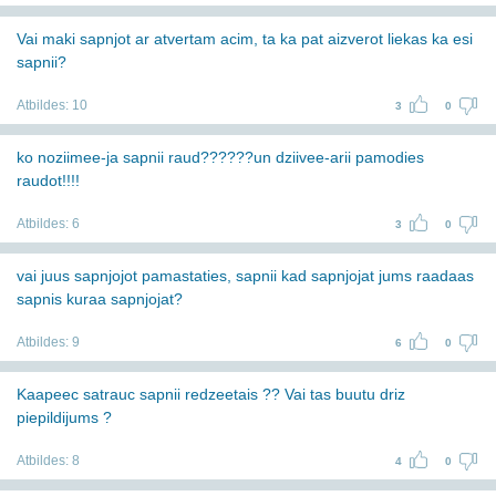
Vai maki sapnjot ar atvertam acim, ta ka pat aizverot liekas ka esi
sapnii?
Atbildes:
10
3
0
ko noziimee-ja sapnii raud??????un dziivee-arii pamodies
raudot!!!!
Atbildes:
6
3
0
vai juus sapnjojot pamastaties, sapnii kad sapnjojat jums raadaas
sapnis kuraa sapnjojat?
Atbildes:
9
6
0
Kaapeec satrauc sapnii redzeetais ?? Vai tas buutu driz
piepildijums ?
Atbildes:
8
4
0