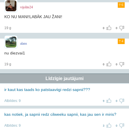
6
vijolite24
KO NU MANI!LABĀK JAU ŽANI!
19 g
0
0
4
alans
nu diezvai1
19 g
0
0
Līdzīgie jautājumi
ir kaut kas taads ko patstaaviigi redzi sapnii???
Atbildes:
9
9
0
kas notiek, ja sapnii redz cilweeku sapnii, kas jau sen ir miris?
Atbildes:
9
3
0