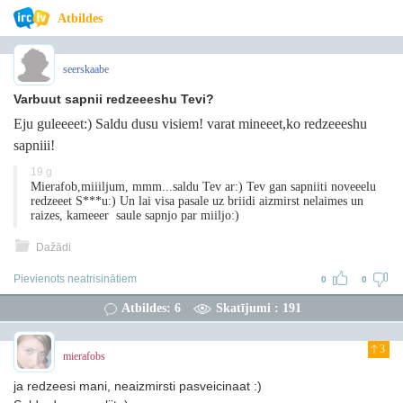
Atbildes
seerskaabe
Varbuut sapnii redzeeeshu Tevi?
Eju guleeeet:) Saldu dusu visiem! varat mineeet,ko redzeeeshu
sapniii!
19 g
Mierafob,miiiljum, mmm...saldu Tev ar:) Tev gan sapniiti noveeelu
redzeeet S***u:) Un lai visa pasale uz briidi aizmirst nelaimes un
raizes, kameeer saule sapnjo par miiljo:)
Dažādi
Pievienots neatrisinātiem
0
0
Atbildes: 6
Skatījumi : 191
3
mierafobs
ja redzeesi mani, neaizmirsti pasveicinaat :)