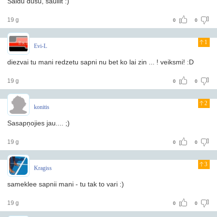
Saldu dusu, sauliit :)
19 g
0
0
1
Evi-L
diezvai tu mani redzetu sapni nu bet ko lai zin ... ! veiksmi! :D
19 g
0
0
2
konitis
Sasapņojies jau.... ;)
19 g
0
0
3
Kragiss
sameklee sapnii mani - tu tak to vari :)
19 g
0
0