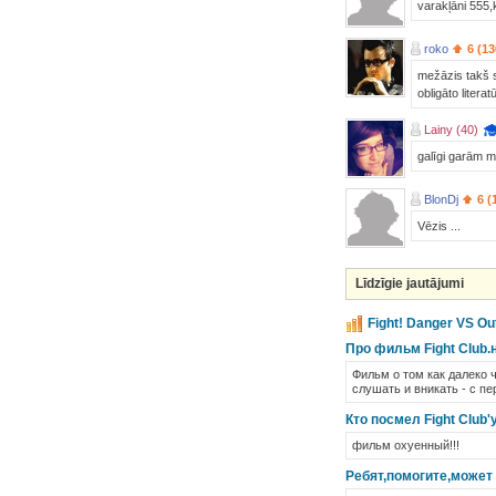
varakļāni 555
roko
6 (13
mežāzis takš s
obligāto litera
Lainy (40)
galīgi garām m
BlonDj
6 (
Vēzis ...
Līdzīgie jautājumi
Fight! Danger VS Out
Про фильм Fight Club.
Фильм о том как далеко 
слушать и вникать - с пе
Кто посмел Fight Club'
фильм охуенный!!!
Ребят,помогите,может 