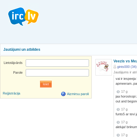
Jautājumi un atbildes
Veezis vs Mez
Lietotājvārds
gints000 (34)
Jautājums ir atr
Parole
vai ir iespeeja
apmeeram..p
17 g
Reģistrācija
Aizmirsu paroli
jaa horoskopi 
out and begone
17 g
funts5 ar tevi 
17 g
aleluja! briinu
17 g