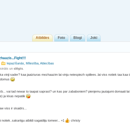
Atbildes
Foto
Blogi
Joki
haazis...Fight!!!
Iepazīšanās, Mīlestība, Attiecības
isināts un
slēgts
.
 ka vinji sader? kaa jaaizturas mezhaazim lai vinju neiespiezh spiilees..lai viss notiek taa kaa
adomus
zb... vai tad newar to taapat saprast? un kas par zababoniem? pienjemu jautajumi domaati lai pra
) ja kkas nepatiik
jaw viss ir skaidrs...
mi notiek..sakariigu atbildi sagaidiiju tomeer... +1
christy