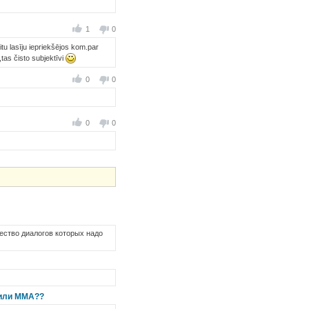
1
0
itu lasīju iepriekšējos kom.par
,tas čisto subjektīvi
0
0
0
0
чество диалогов которых надо
t или MMA??