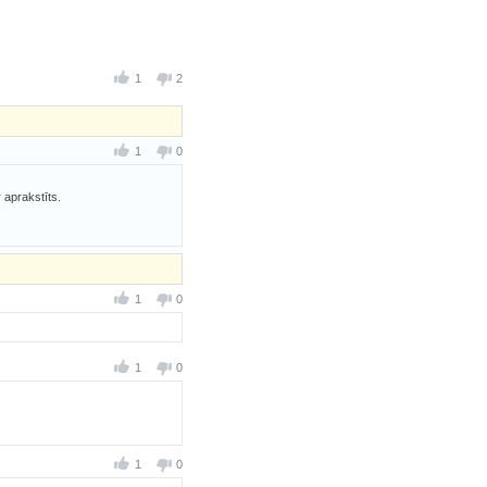
1
2
1
0
 aprakstīts.
1
0
1
0
1
0