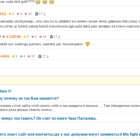
,kas voda ūtrā golā????
611)
2
4
14
17 g
abradās vēzīti,jomajo...zinu zinu ko tu atbildēsi ka netieku tavam domu gājienam līdzi,starp c
tūru,strīdu ar funts5,vainoji funts5 krieviskumā tajā pašā laikā pats lamājies kā krievu matrozis
6 (18238)
3
5
24
17 g
eklēt sev saderīgu partneri, vadoties pēc horoskopiem.
14450)
3
4
37
17 g
law !!!
ну почему он так Вам нравится?
человек готов зайти чтоб понять себя и наслаждаться жизнью..... Там обалденное коли
рвого раза фильм тяжело понять....
у минус поставить? Он снят по книге Чака Паланика.
кто знает сайт или контакты,где у нас девушки могут заниматься Mix figh