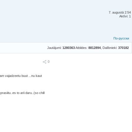
7. augustā 2:54
Aktīvi: 1
По-русски
Jautājumi:
1280363
Atbildes:
8812894
, Dalībnieki:
370182
Ieteikt
0
 tam vajadzeetu buut ...nu kaut
siitu..es to arii daru..(so chill