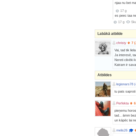
njaa nu bet m
17 g
es peec taa ne
17 g
Ska
Labākā atbilde
christy
7 
Vai, tad tik li
Ja interesē, t
Nereti cilvēki 
Katram ir sava
Atbildes
legionars78 (
tu pats saproti
Perfekta
6
pieņemu horos
tad... āmm bez
un kāpēc lai 
melis26