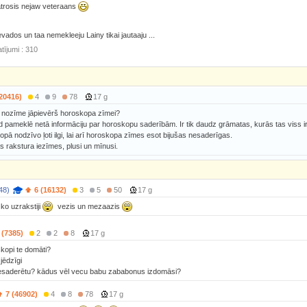
atrosis nejaw veteraans
vados un taa nemekleeju Lainy tikai jautaaju ...
tījumi : 310
(20416)
4
9
78
17 g
ela nozīme jāpievērš horoskopa zīmei?
ad pameklē netā informāciju par horoskopu saderībām. Ir tik daudz grāmatas, kurās tas viss ir
kopā nodzīvo ļoti ilgi, lai arī horoskopa zīmes esot bijušas nesaderīgas.
s rakstura iezīmes, plusi un mīnusi.
48)
6 (16132)
3
5
50
17 g
 ko uzrakstiji
vezis un mezaazis
 (7385)
2
2
8
17 g
kopi te domāti?
jēdzīgi
nesaderētu? kādus vēl vecu babu zababonus izdomāsi?
7 (46902)
4
8
78
17 g