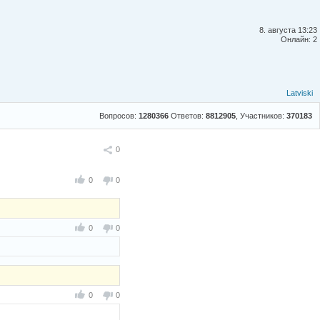
8. августа 13:23
Онлайн: 2
Latviski
Вопросов:
1280366
Ответов:
8812905
, Участников:
370183
Поделиться
0
0
0
0
0
0
0