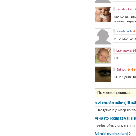
xrustja6ka_
как когда.. и
нужно старать
Sandslash
и только так
ksenija-ksi (
нет...
Sidney
6 
И на чужих то
Похожие вопросы
a vi xoro6o u4itesj ili u4i
Поступил в универ на бю
Vi 4asto podmazivalisj k 
se4as u4us v univere, i mi
Mi rabi svoih zelanij?