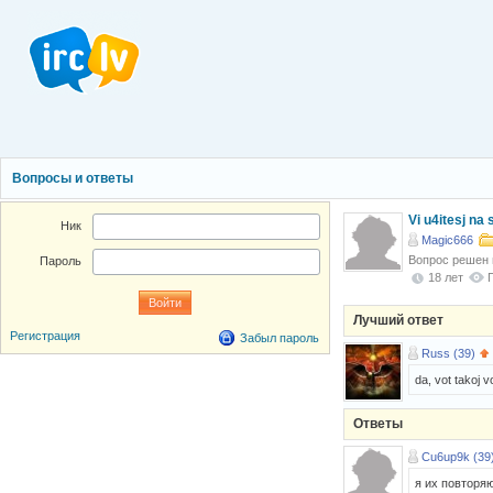
Вопросы и ответы
Vi u4itesj na
Ник
Magic666
Вопрос решен
Пароль
18 лет
Лучший ответ
Регистрация
Забыл пароль
Russ (39)
da, vot takoj v
Ответы
Cu6up9k (39
я их повторяю