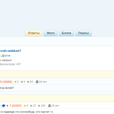
Ответы
Фото
Блоги
Перлы
 svoih owibkah?
Другое
 и
закрыт
.
Просмотров: 427
6 (16261)
2
4
43
18 лет
ot ja durak!!
)
7 (21557)
4
23
100
18 лет
 в надежде,что когонибудь это научит =)