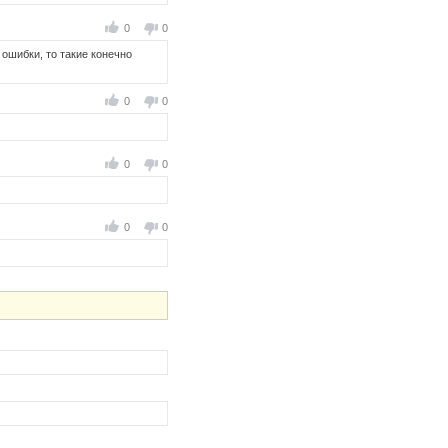
0
0
е ошибки, то такие конечно
0
0
0
0
0
0