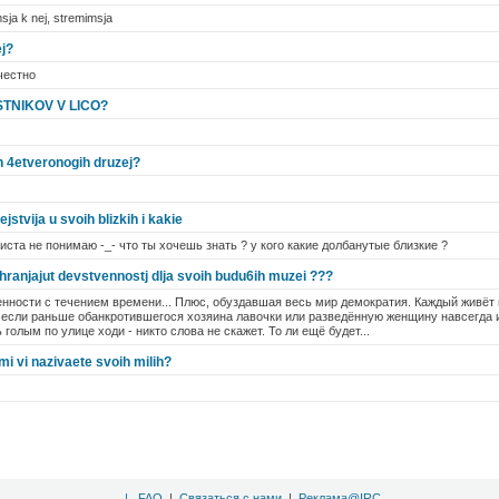
sja k nej, stremimsja
ej?
честно
STNIKOV V LICO?
ih 4etveronogih druzej?
ejstvija u svoih blizkih i kakie
иста не понимаю -_- что ты хочешь знать ? у кого какие долбанутые близкие ?
ranjajut devstvennostj dlja svoih budu6ih muzei ???
нности с течением времени... Плюс, обуздавшая весь мир демократия. Каждый живёт п
 если раньше обанкротившегося хозяина лавочки или разведённую женщину навсегда и
 голым по улице ходи - никто слова не скажет. То ли ещё будет...
i vi nazivaete svoih milih?
|
FAQ
|
Связаться с нами
|
Реклама@IRC