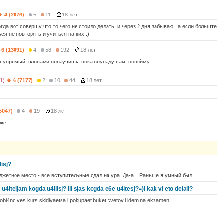
4 (2076)
5
11
18 лет
ногда вот совершу что то чего не стоило делать, и через 2 дня забываю.. а если большт
ся не повторять и учиться на них :)
6 (13091)
4
58
192
18 лет
, я упрямый, словами ненаучишь, пока неупаду сам, непойму
41)
6 (7177)
2
10
44
18 лет
(5047)
4
19
18 лет
же.
lisj?
джетное место - все вступительные сдал на ура. Да-а... Раньше я умный был.
u4iteljam kogda u4ilisj? ili sjas kogda e6e u4itesj?=)i kak vi eto delali?
 obi4no ves kurs skidivaetsa i pokupaet buket cvetov i idem na ekzamen