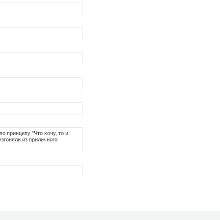
о принципу "Что хочу, то и
згоняли из приличного