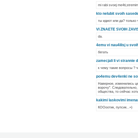
mi rabi svoej me4ti,stremim
kto nelubit svoih sased
ты идиот или да? только 
VI ZNAETE SVOIH ZAVI
da.
4emu vi nau4ilisj u svo
бегать
zamecjali li vi strannie d
к чему такие вопросы ? ч
po4emu dev4enki ne soh
Наверное, изменились це
ворочу". Следовательно,
общества, то сейчас хоть
kakimi laskovimi imenam
КООоотик, пупсик...=)